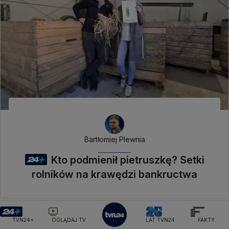
Bartłomiej Plewnia
Kto podmienił pietruszkę? Setki
rolników na krawędzi bankructwa
TVN24+
OGLĄDAJ TV
LAT TVN24
FAKTY