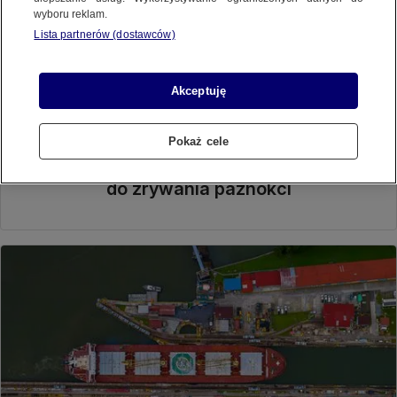
wyboru reklam.
Lista partnerów (dostawców)
Akceptuję
Maciej Michałek
Pokaż cele
Szykowali już narzędzia
do zrywania paznokci