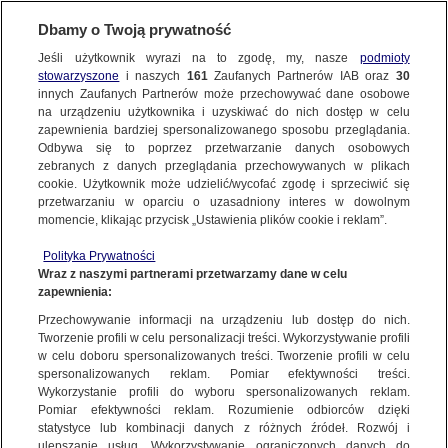
Dbamy o Twoją prywatność
SUBSKRYBUJ
Jeśli użytkownik wyrazi na to zgodę, my, nasze
podmioty
stowarzyszone
i naszych
161
Zaufanych Partnerów IAB oraz
30
innych Zaufanych Partnerów może przechowywać dane osobowe
na urządzeniu użytkownika i uzyskiwać do nich dostęp w celu
zapewnienia bardziej spersonalizowanego sposobu przeglądania.
Odbywa się to poprzez przetwarzanie danych osobowych
zebranych z danych przeglądania przechowywanych w plikach
cookie. Użytkownik może udzielić/wycofać zgodę i sprzeciwić się
przetwarzaniu w oparciu o uzasadniony interes w dowolnym
momencie, klikając przycisk „Ustawienia plików cookie i reklam”.
Polityka Prywatności
Wraz z naszymi partnerami przetwarzamy dane w celu
zapewnienia:
Przechowywanie informacji na urządzeniu lub dostęp do nich.
Tworzenie profili w celu personalizacji treści. Wykorzystywanie profili
w celu doboru spersonalizowanych treści. Tworzenie profili w celu
spersonalizowanych reklam. Pomiar efektywności treści.
Wykorzystanie profili do wyboru spersonalizowanych reklam.
Pomiar efektywności reklam. Rozumienie odbiorców dzięki
statystyce lub kombinacji danych z różnych źródeł. Rozwój i
ulepszanie usług. Wykorzystywanie ograniczonych danych do