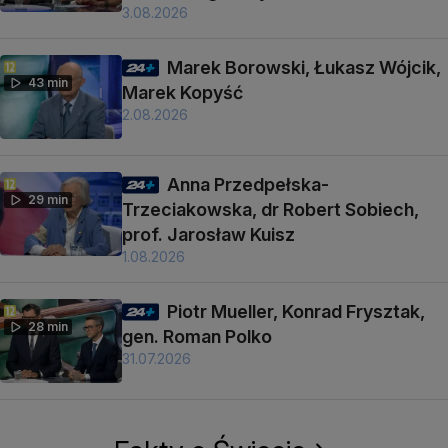
3.08.2026
Marek Borowski, Łukasz Wójcik,
43 min
Marek Kopyść
2.08.2026
Anna Przedpełska-
29 min
Trzeciakowska, dr Robert Sobiech,
prof. Jarosław Kuisz
1.08.2026
Piotr Mueller, Konrad Frysztak,
28 min
gen. Roman Polko
31.07.2026