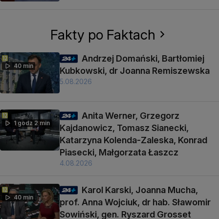
Fakty po Faktach
Andrzej Domański, Bartłomiej
40 min
Kubkowski, dr Joanna Remiszewska
5.08.2026
Anita Werner, Grzegorz
1 godz 2 min
Kajdanowicz, Tomasz Sianecki,
Katarzyna Kolenda-Zaleska, Konrad
Piasecki, Małgorzata Łaszcz
4.08.2026
Karol Karski, Joanna Mucha,
40 min
prof. Anna Wojciuk, dr hab. Sławomir
Sowiński, gen. Ryszard Grosset