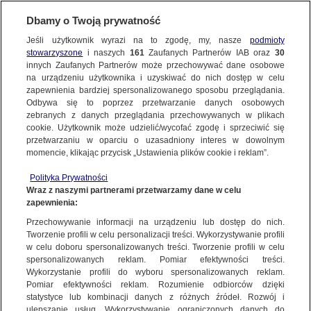
Dbamy o Twoją prywatność
SUBSKRYBUJ
Jeśli użytkownik wyrazi na to zgodę, my, nasze
podmioty
stowarzyszone
i naszych
161
Zaufanych Partnerów IAB oraz
30
innych Zaufanych Partnerów może przechowywać dane osobowe
na urządzeniu użytkownika i uzyskiwać do nich dostęp w celu
zapewnienia bardziej spersonalizowanego sposobu przeglądania.
Odbywa się to poprzez przetwarzanie danych osobowych
zebranych z danych przeglądania przechowywanych w plikach
cookie. Użytkownik może udzielić/wycofać zgodę i sprzeciwić się
przetwarzaniu w oparciu o uzasadniony interes w dowolnym
momencie, klikając przycisk „Ustawienia plików cookie i reklam”.
Polityka Prywatności
Wraz z naszymi partnerami przetwarzamy dane w celu
zapewnienia:
Przechowywanie informacji na urządzeniu lub dostęp do nich.
Tworzenie profili w celu personalizacji treści. Wykorzystywanie profili
Od
ponad
20
lat
niezmiennie
jeden
z
najlepszych
programó
w
w celu doboru spersonalizowanych treści. Tworzenie profili w celu
informacyjnych
w
kraju.
Jego
wizytó
Rozwiń
spersonalizowanych reklam. Pomiar efektywności treści.
Wykorzystanie profili do wyboru spersonalizowanych reklam.
Pomiar efektywności reklam. Rozumienie odbiorców dzięki
Zobacz najnowsze wydanie
statystyce lub kombinacji danych z różnych źródeł. Rozwój i
ulepszanie usług. Wykorzystywanie ograniczonych danych do