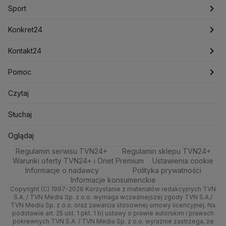
Artykuły
Biznes
Katowice
Kryptowaluty
Notowania
Krzysztof Bosak
Krzysztof Hetman
Pogoda godzinowa
Sport
Lasy Państwowe
Lech Wałęsa
Lewica
Newslettery
Meteo
Kraków
Pieniądze
Pogoda długoterminowa
Piłka Nożna
Konkret24
Lotnisko Chopina
Lotto
Maciej Wąsik
Marcin Przydacz
Marcin Kierwiński
Marian Banaś
Sport
Poznań
Nieruchomości
Pogoda na jutro
Tenis
Najnowsze
Kontakt24
Mariusz Błaszczak
Mariusz Kamiński
Mark Zuckerberg
Mateusz Morawiecki
Zdrowie
Trójmiasto
Rynki
Pogoda na weekend
Kolarstwo
Polska
Najnowsze
Pomoc
Michał Kamiński
Technologia
Wrocław
Dla firm
Najnowsze
Skoki Narciarskie
Świat
Ministerstwo Aktywów Państwowych
Gorące Tematy
Centrum pomocy
Czytaj
Ministerstwo Edukacji i Nauki
Kultura i styl
Kielce
Handel
Polska
Sporty zimowe
Polityka
Wyślij zgłoszenie
Test zgodności
Słuchaj
Ministerstwo Infrastruktury
Ministerstwo Kultury
Ministerstwo Obrony Narodowej
Ciekawostki
Kujawsko-pomorskie
Ze świata
Prognoza
Lekkoatletyka
Zdrowie
Oglądaj na TV
Oglądaj
Ministerstwo Rolnictwa
Regulamin serwisu TVN24+
Quizy
Regulamin sklepu TVN24+
Lublin
Tech
Ministerstwo Rozwoju i Technologii
Świat
Siatkówka
Tech
Zrealizuj voucher
Warunki oferty TVN24+ i Onet Premium
Ustawienia cookie
Ministerstwo Sportu i Turystyki
Informacje o nadawcy
Polityka prywatności
Lubuskie
Moto
Nauka
F1
Nauka
Ministerstwo Cyfryzacji
Informacje konsumenckie
Ministerstwo Edukacji Narodowej
Copyright (C) 1997-2026 Korzystanie z materiałów redakcyjnych TVN
Olsztyn
Dla seniora
Ciekawostki
Rozrywka
S.A. / TVN Media Sp. z o.o. wymaga wcześniejszej zgody TVN S.A./
Ministerstwo Finansów
TVN Media Sp. z o.o. oraz zawarcia stosownej umowy licencyjnej. Na
Ministerstwo Klimatu i Środowiska
podstawie art. 25 ust. 1 pkt. 1 b) ustawy o prawie autorskim i prawach
Opole
Turystyka
Podróże
pokrewnych TVN S.A. / TVN Media Sp. z o.o. wyraźnie zastrzega, że
Ministerstwo Nauki i Szkolnictwa Wyższego