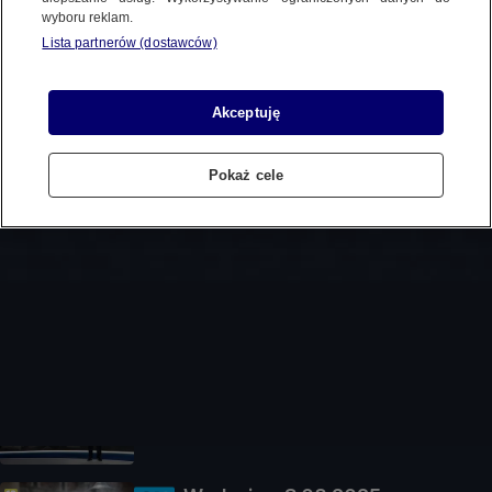
wyboru reklam.
Codziennie o godz. 19:00 na antenie TVN i TVN24 BiS
Lista partnerów (dostawców)
+2
Zespół autorów
Akceptuję
Fakty
Fakty po Faktach
Fakty o Świecie
Ludzie Faktów
Pokaż cele
Ostatnie wydania
Wydanie z 5.08.2026
30 min
DOSTĘPNE DO: 12.08
Wydanie z 4.08.2025
30 min
DOSTĘPNE DO: 11.08