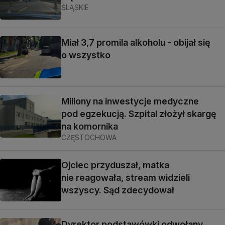
ŚLĄSKIE
Miał 3,7 promila alkoholu - obijał się
o wszystko
Miliony na inwestycje medyczne
pod egzekucją. Szpital złożył skargę
na komornika
CZĘSTOCHOWA
Ojciec przyduszał, matka
nie reagowała, stream widzieli
wszyscy. Sąd zdecydował
Dyrektor podstawówki odwołany.