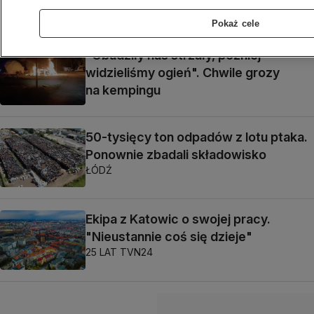
Pokaż cele
"Obudziły nas strzały, później
widzieliśmy ogień". Chwile grozy
na kempingu
50-tysięcy ton odpadów z lotu ptaka.
Ponownie zbadali składowisko
ŁÓDŹ
Ekipa z Katowic o swojej pracy.
"Nieustannie coś się dzieje"
25 LAT TVN24