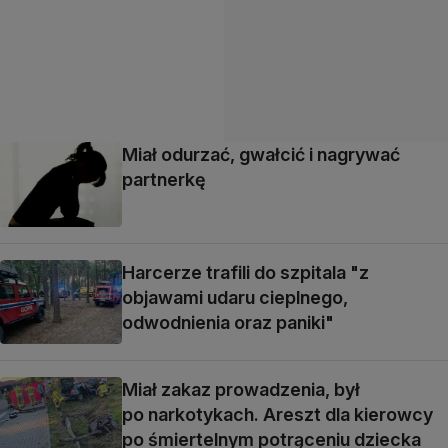
Miał odurzać, gwałcić i nagrywać
partnerkę
Harcerze trafili do szpitala "z
objawami udaru cieplnego,
odwodnienia oraz paniki"
Miał zakaz prowadzenia, był
po narkotykach. Areszt dla kierowcy
po śmiertelnym potrąceniu dziecka