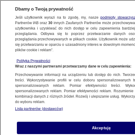
Dbamy o Twoją prywatność
Jeśli użytkownik wyrazi na to zgodę, my, nasze
podmioty stowarzys
Partnerów IAB oraz
30
innych Zaufanych Partnerów może przechowywa
użytkownika i uzyskiwać do nich dostęp w celu zapewnienia bardzi
przeglądania. Odbywa się to poprzez przetwarzanie danych os
przeglądania przechowywanych w plikach cookie. Użytkownik może udzie
KATOWICE
się przetwarzaniu w oparciu o uzasadniony interes w dowolnym momencie
plików cookie i reklam”.
Mały chłopiec sam na ulicy
Polityka Prywatności
Wraz z naszymi partnerami przetwarzamy dane w celu zapewnienia:
Przechowywanie informacji na urządzeniu lub dostęp do nich. Tworzeni
treści. Wykorzystywanie profili w celu doboru spersonalizowanych tr
spersonalizowanych reklam. Pomiar efektywności treści. Wyko
Celowo zaorał świeżo wylany asfalt
spersonalizowanych reklam. Pomiar efektywności reklam. Rozumienie o
na drodze. Zarzut dla rolnika
kombinacji danych z różnych źródeł. Rozwój i ulepszanie usług. Wykor
do wyboru reklam.
Lista partnerów (dostawców)
Zakaz wstępu do lasów po nawałnicy
Akceptuję
METEO