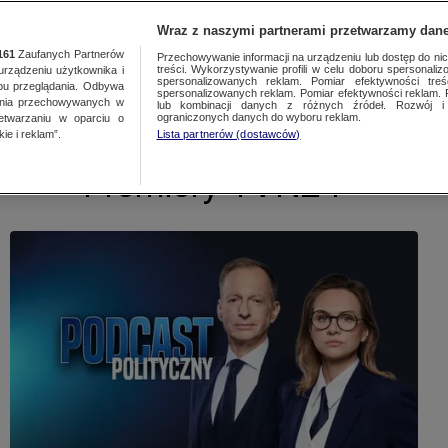
Wraz z naszymi partnerami przetwarzamy dane
Wpisz szukane słowo
161
Zaufanych Partnerów
Przechowywanie informacji na urządzeniu lub dostęp do nich.
treści. Wykorzystywanie profili w celu doboru spersonalizo
ządzeniu użytkownika i
spersonalizowanych reklam. Pomiar efektywności treś
bu przeglądania. Odbywa
spersonalizowanych reklam. Pomiar efektywności reklam. 
ania przechowywanych w
lub kombinacji danych z różnych źródeł. Rozwój i 
ewslettery
ograniczonych danych do wyboru reklam.
zetwarzaniu w oparciu o
ie i reklam”.
Lista partnerów (dostawców)
Premiery TVN24+