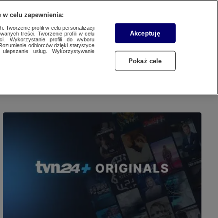
 w celu zapewnienia:
SUBSKRYBUJ
Przejdź do
Zaloguj się
Menu
 Tworzenie profili w celu personalizacji
Akceptuję
wanych treści. Tworzenie profili w celu
ci. Wykorzystanie profili do wyboru
Rozumienie odbiorców dzięki statystyce
ulepszanie usług. Wykorzystywanie
Czytaj
Słuchaj
Oglądaj
Pokaż cele