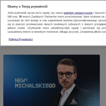
Dbamy o Twoją prywatność
Jeśli użytkownik wyrazi na to zgodę, my, nasze
podmioty stowarzyszone
i naszych
IAB oraz
30
innych Zaufanych Partnerów może przechowywać dane osobowe na ur
uzyskiwać do nich dostęp w celu zapewnienia bardziej spersonalizowanego sposo
się to poprzez przetwarzanie danych osobowych zebranych z danych przegląd
Na żywo
Programy
Filmy dokumentalne
Podcasty
Artykuły
N
plikach cookie. Użytkownik może udzielić/wycofać zgodę i sprzeciwić się pr
uzasadniony interes w dowolnym momencie, klikając przycisk „Ustawienia plików cook
Polityka Prywatności