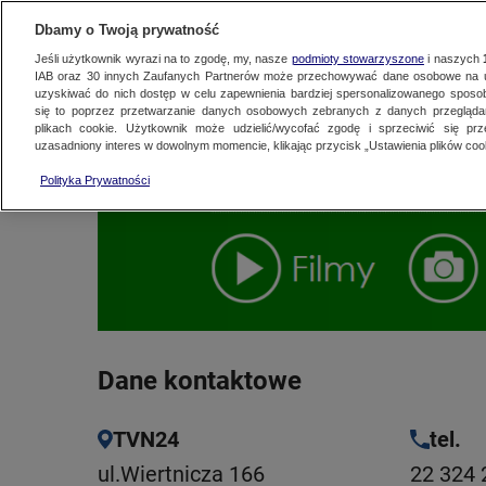
NAJNOWSZE
FAKTY
TVN24 GO
Dbamy o Twoją prywatność
Jeśli użytkownik wyrazi na to zgodę, my, nasze
podmioty stowarzyszone
i naszych
IAB oraz
30
innych Zaufanych Partnerów może przechowywać dane osobowe na ur
uzyskiwać do nich dostęp w celu zapewnienia bardziej spersonalizowanego sposo
KONTAKT
się to poprzez przetwarzanie danych osobowych zebranych z danych przegląd
plikach cookie. Użytkownik może udzielić/wycofać zgodę i sprzeciwić się pr
uzasadniony interes w dowolnym momencie, klikając przycisk „Ustawienia plików cook
Polityka Prywatności
Dane kontaktowe
TVN24
tel.
ul.Wiertnicza 166
22 324 