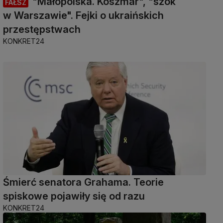
"Małopolska. Koszmar", "szok
FAŁSZ
w Warszawie". Fejki o ukraińskich
przestępstwach
KONKRET24
Śmierć senatora Grahama. Teorie
spiskowe pojawiły się od razu
KONKRET24