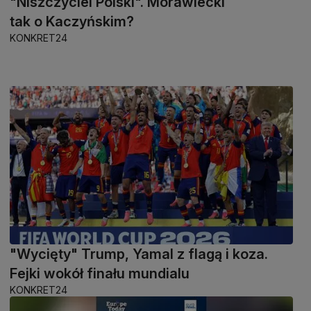
"Niszczyciel Polski". Morawiecki
tak o Kaczyńskim?
KONKRET24
"Wycięty" Trump, Yamal z flagą i koza.
Fejki wokół finału mundialu
KONKRET24