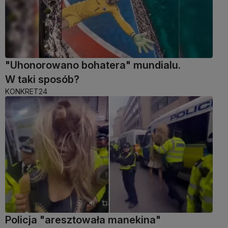
"Uhonorowano bohatera" mundialu.
W taki sposób?
KONKRET24
Policja "aresztowała manekina"