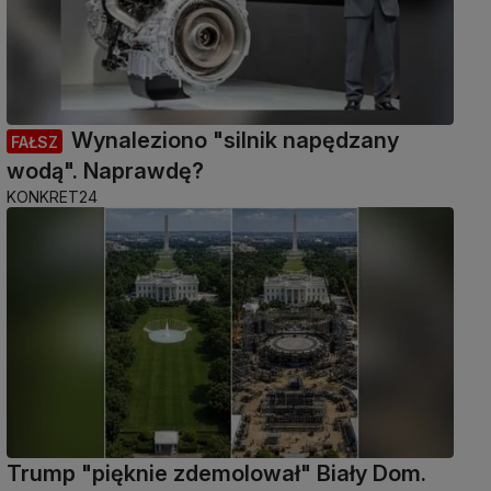
Wynaleziono "silnik napędzany
FAŁSZ
wodą". Naprawdę?
KONKRET24
Trump "pięknie zdemolował" Biały Dom.