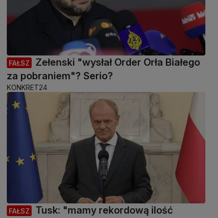
Zełenski "wysłał Order Orła Białego
FAŁSZ
za pobraniem"? Serio?
KONKRET24
Tusk: "mamy rekordową ilość
FAŁSZ