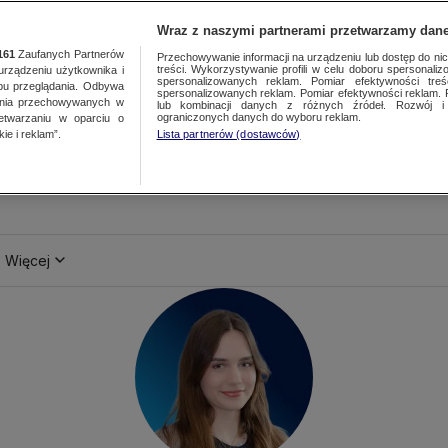
Wraz z naszymi partnerami przetwarzamy dane
161
Zaufanych Partnerów
Przechowywanie informacji na urządzeniu lub dostęp do nich.
treści. Wykorzystywanie profili w celu doboru spersonalizo
ządzeniu użytkownika i
spersonalizowanych reklam. Pomiar efektywności treś
bu przeglądania. Odbywa
spersonalizowanych reklam. Pomiar efektywności reklam. 
ania przechowywanych w
lub kombinacji danych z różnych źródeł. Rozwój i 
ograniczonych danych do wyboru reklam.
zetwarzaniu w oparciu o
ie i reklam”.
Lista partnerów (dostawców)
Więcej