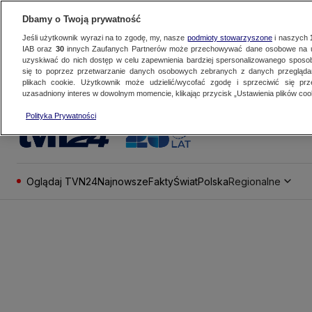
Dbamy o Twoją prywatność
Jeśli użytkownik wyrazi na to zgodę, my, nasze
podmioty stowarzyszone
i naszych
IAB oraz
30
innych Zaufanych Partnerów może przechowywać dane osobowe na ur
uzyskiwać do nich dostęp w celu zapewnienia bardziej spersonalizowanego sposo
się to poprzez przetwarzanie danych osobowych zebranych z danych przegląd
plikach cookie. Użytkownik może udzielić/wycofać zgodę i sprzeciwić się pr
uzasadniony interes w dowolnym momencie, klikając przycisk „Ustawienia plików cook
Polityka Prywatności
Oglądaj TVN24
Najnowsze
Fakty
Świat
Polska
Regionalne