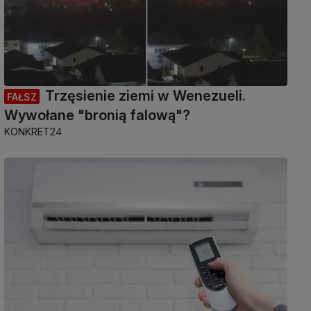
Trzęsienie ziemi w Wenezueli.
FAŁSZ
Wywołane "bronią falową"?
KONKRET24