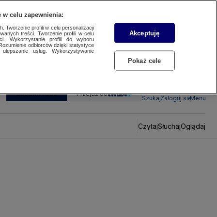
 w celu zapewnienia:
 Tworzenie profili w celu personalizacji
Akceptuję
wanych treści. Tworzenie profili w celu
ci. Wykorzystanie profili do wyboru
Rozumienie odbiorców dzięki statystyce
ulepszanie usług. Wykorzystywanie
Pokaż cele
SUBSKRYBUJ
Przejdź do
Szukaj
Zaloguj się
Menu
Czytaj
Słuchaj
Oglądaj