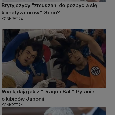
Brytyjczycy "zmuszani do pozbycia się
klimatyzatorów". Serio?
KONKRET24
Wyglądają jak z "Dragon Ball". Pytanie
o kibiców Japonii
KONKRET24