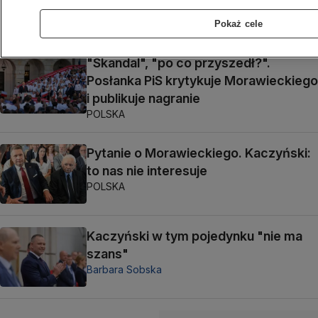
POLSKA
Pokaż cele
"Skandal", "po co przyszedł?".
Posłanka PiS krytykuje Morawieckiego
i publikuje nagranie
POLSKA
Pytanie o Morawieckiego. Kaczyński:
to nas nie interesuje
POLSKA
Kaczyński w tym pojedynku "nie ma
szans"
Barbara Sobska