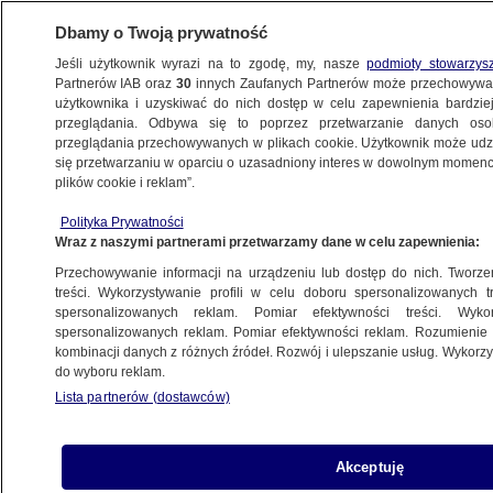
Dbamy o Twoją prywatność
Jeśli użytkownik wyrazi na to zgodę, my, nasze
podmioty stowarzys
Partnerów IAB oraz
30
innych Zaufanych Partnerów może przechowywa
użytkownika i uzyskiwać do nich dostęp w celu zapewnienia bardzi
przeglądania. Odbywa się to poprzez przetwarzanie danych os
przeglądania przechowywanych w plikach cookie. Użytkownik może udzie
MATEUSZ MORAWIECKI
się przetwarzaniu w oparciu o uzasadniony interes w dowolnym momencie
plików cookie i reklam”.
Załoga Morawieckiego.
"Sprawdzili się i ponownie może
Polityka Prywatności
Wraz z naszymi partnerami przetwarzamy dane w celu zapewnienia:
na nich liczyć"
Sebastian Zakrzewski
Przechowywanie informacji na urządzeniu lub dostęp do nich. Tworzeni
treści. Wykorzystywanie profili w celu doboru spersonalizowanych tr
spersonalizowanych reklam. Pomiar efektywności treści. Wyko
"Paszcza lwa" i "palec boży".
spersonalizowanych reklam. Pomiar efektywności reklam. Rozumienie o
kombinacji danych z różnych źródeł. Rozwój i ulepszanie usług. Wykor
Morawiecki z pizzą w bastionie KO
do wyboru reklam.
WROCŁAW
Lista partnerów (dostawców)
Kaczyński komentuje doniesienia
Akceptuję
w sprawie Czarnka