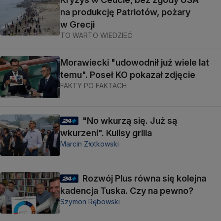
na produkcję Patriotów, pożary
w Grecji
TO WARTO WIEDZIEĆ
Morawiecki "udowodnił już wiele lat
temu". Poseł KO pokazał zdjęcie
FAKTY PO FAKTACH
"No wkurzą się. Już są
wkurzeni". Kulisy grilla
Marcin Złotkowski
Rozwój Plus równa się kolejna
kadencja Tuska. Czy na pewno?
Szymon Rębowski