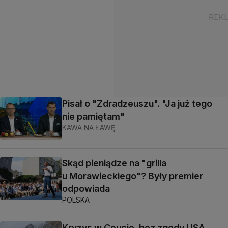
Pisał o "Zdradzeuszu". "Ja już tego
nie pamiętam"
KAWA NA ŁAWĘ
Skąd pieniądze na "grilla
u Morawieckiego"? Były premier
odpowiada
POLSKA
Kryzys w Ceucie, bez zgody USA