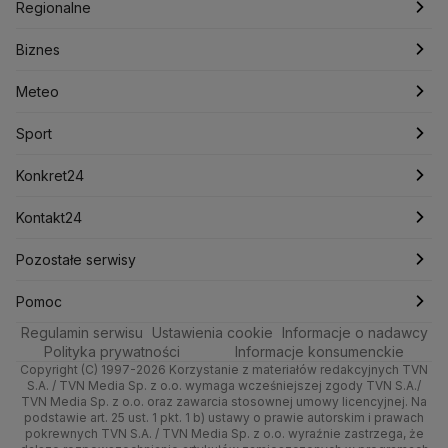
Polska
Filmy dokumentalne
Oglądaj Fakty
Regionalne
Konfederacja
Krajowa Administracja Skarbowa
Biznes
Podcasty
Kryptowaluty
Fakty po Faktach
Krzysztof Bosak
Krzysztof Hetman
Warszawa
Biznes
Lasy Państwowe
Lech Wałęsa
Lewica
Meteo
Artykuły
Fakty o Świecie
Łódź
Najnowsze
Meteo
Lotnisko Chopina
Lotto
Maciej Wąsik
Marcin Przydacz
Marcin Kierwiński
Marian Banaś
Sport
Newslettery
Ludzie Faktów
Katowice
Notowania
Pogoda godzinowa
Sport
Mariusz Błaszczak
Mariusz Kamiński
Mark Zuckerberg
Mateusz Morawiecki
Zdrowie
Kraków
Pieniądze
Pogoda długoterminowa
Piłka Nożna
Konkret24
Michał Kamiński
Technologia
Poznań
Nieruchomości
Pogoda na jutro
Ministerstwo Aktywów Państwowych
Tenis
Najnowsze
Kontakt24
Ministerstwo Edukacji i Nauki
Kultura i styl
Trójmiasto
Rynki
Pogoda na weekend
Kolarstwo
Polska
Najnowsze
Pozostałe serwisy
Ministerstwo Infrastruktury
Ministerstwo Kultury
Ministerstwo Obrony Narodowej
Ciekawostki
Wrocław
Dla firm
Najnowsze
Skoki Narciarskie
Świat
Gorące Tematy
TVN
Pomoc
Ministerstwo Rolnictwa
Regulamin serwisu
Quizy
Ustawienia cookie
Informacje o nadawcy
Ministerstwo Rozwoju i Technologii
Kielce
Handel
Polska
Sporty zimowe
Polityka
Wyślij zgłoszenie
Dzień Dobry TVN
Centrum pomocy
Polityka prywatności
Informacje konsumenckie
Ministerstwo Sportu i Turystyki
Copyright (C) 1997-2026 Korzystanie z materiałów redakcyjnych TVN
Tematy
Kujawsko-pomorskie
Ze świata
Prognoza
Lekkoatletyka
Zdrowie
Uwaga TVN
Ministerstwo Cyfryzacji
Test zgodności
S.A. / TVN Media Sp. z o.o. wymaga wcześniejszej zgody TVN S.A./
TVN Media Sp. z o.o. oraz zawarcia stosownej umowy licencyjnej. Na
Ministerstwo Edukacji Narodowej
Lublin
podstawie art. 25 ust. 1 pkt. 1 b) ustawy o prawie autorskim i prawach
Tech
Świat
Siatkówka
Tech
HGTV
Oglądaj na TV
Ministerstwo Finansów
pokrewnych TVN S.A. / TVN Media Sp. z o.o. wyraźnie zastrzega, że