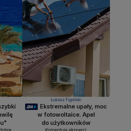
Łukasz Figielski
szybki
Ekstremalne upały, moc
hwilę
w fotowoltaice. Apel
mu"
do użytkowników
dobre.
Komentują eksperci.