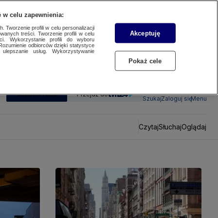
 w celu zapewnienia:
 Tworzenie profili w celu personalizacji
Akceptuję
wanych treści. Tworzenie profili w celu
ci. Wykorzystanie profili do wyboru
Rozumienie odbiorców dzięki statystyce
ulepszanie usług. Wykorzystywanie
Pokaż cele
SUBSKRYBUJ
Przejdź do
Szukaj
Zaloguj się
Menu
Czytaj
Słuchaj
Oglądaj