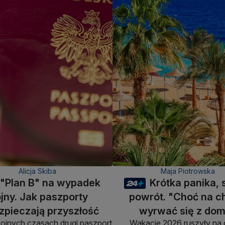
Alicja Skiba
Maja Piotrowska
"Plan B" na wypadek
Krótka panika, 
jny. Jak paszporty
powrót. "Choć na c
zpieczają przyszłość
wyrwać się z do
ojnych czasach drugi paszport
Wakacje 2026 ruszyły na 