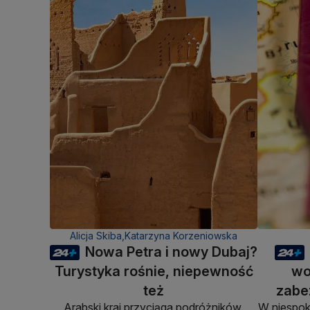
Alicja Skiba,
Katarzyna Korzeniowska
Nowa Petra i nowy Dubaj?
Turystyka rośnie, niepewność
wo
też
zabe
Arabski kraj przyciąga podróżników.
W niespok