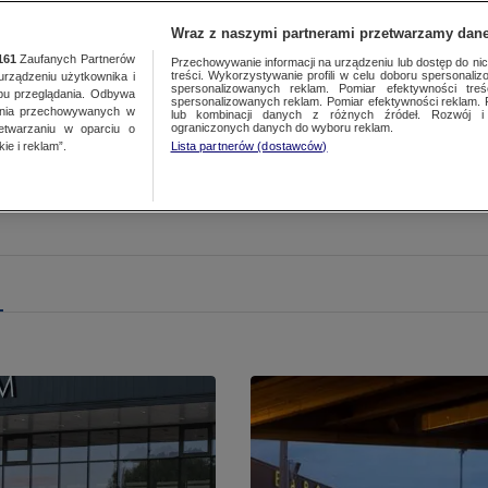
Wraz z naszymi partnerami przetwarzamy dane
161
Zaufanych Partnerów
Przechowywanie informacji na urządzeniu lub dostęp do nich.
treści. Wykorzystywanie profili w celu doboru spersonalizo
ządzeniu użytkownika i
spersonalizowanych reklam. Pomiar efektywności treś
bu przeglądania. Odbywa
spersonalizowanych reklam. Pomiar efektywności reklam. 
ania przechowywanych w
lub kombinacji danych z różnych źródeł. Rozwój i 
ograniczonych danych do wyboru reklam.
zetwarzaniu w oparciu o
ie i reklam”.
Lista partnerów (dostawców)