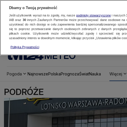
Dbamy o Twoją prywatność
Jeśli użytkownik wyrazi na to zgodę, my, nasze
podmioty stowarzyszone
i naszych
IAB oraz
30
innych Zaufanych Partnerów może przechowywać dane osobowe na ur
uzyskiwać do nich dostęp w celu zapewnienia bardziej spersonalizowanego sposo
się to poprzez przetwarzanie danych osobowych zebranych z danych przegląd
plikach cookie. Użytkownik może udzielić/wycofać zgodę i sprzeciwić się pr
uzasadniony interes w dowolnym momencie, klikając przycisk „Ustawienia plików cook
Polityka Prywatności
METEO
Pogoda
Najnowsze
Polska
Prognoza
Świat
Nauka
Więcej
PODRÓŻE