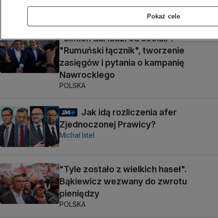
POLSKA
Pokaż cele
"Simion dał ludzi od sociali".
"Rumuński łącznik", tworzenie
zasięgów i pytania o kampanię
Nawrockiego
POLSKA
Jak idą rozliczenia afer
Zjednoczonej Prawicy?
Michał Istel
"Tyle zostało z wielkich haseł".
Bąkiewicz wezwany do zwrotu
pieniędzy
POLSKA