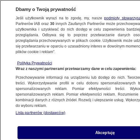
Dbamy o Twoją prywatność
Jeśli użytkownik wyrazi na to zgodę, my, nasze
podmioty stowarzys
Partnerów IAB oraz
30
innych Zaufanych Partnerów może przechowywa
użytkownika i uzyskiwać do nich dostęp w celu zapewnienia bardzi
przeglądania. Odbywa się to poprzez przetwarzanie danych os
przeglądania przechowywanych w plikach cookie. Użytkownik może udzie
ZJEDNOCZONA PRAWICA
się przetwarzaniu w oparciu o uzasadniony interes w dowolnym momencie
plików cookie i reklam”.
Zdeklasował kontrkandydata. Kożmin
Wielkopolski ma nowego burmistrza
Polityka Prywatności
Wraz z naszymi partnerami przetwarzamy dane w celu zapewnienia:
POZNAŃ
Przechowywanie informacji na urządzeniu lub dostęp do nich. Tworzeni
treści. Wykorzystywanie profili w celu doboru spersonalizowanych tr
spersonalizowanych reklam. Pomiar efektywności treści. Wyko
Tak za rządów PiS "uruchamiano całe
spersonalizowanych reklam. Pomiar efektywności reklam. Rozumienie o
instrumentarium represji". Jest raport
kombinacji danych z różnych źródeł. Rozwój i ulepszanie usług. Wykor
POLSKA
do wyboru reklam.
Lista partnerów (dostawców)
Skąd pieniądze na "polski SAFE"? Trzy
Akceptuję
słowa posła PiS