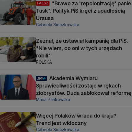
"Brawo za 'repolonizację' panie
FAŁSZ
Tusk". Polityk PiS kręci z upadłością
Ursusa
Gabriela Sieczkowska
Zeznał, że ustawiał kampanię dla PiS.
"Nie wiem, co oni w tych urzędach
robili"
POLSKA
Akademia Wymiaru
Sprawiedliwości zostaje w rękach
ziobrystów. Duda zablokował reformę
Maria Pankowska
Więcej Polaków wraca do kraju?
Trend jest widoczny
Gabriela Sieczkowska