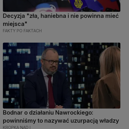
Decyzja "zła, haniebna i nie powinna mieć
miejsca"
FAKTY PO FAKTACH
Bodnar o działaniu Nawrockiego:
powinniśmy to nazywać uzurpacją władzy
KROPKA NAD I