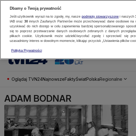
Dbamy o Twoją prywatność
Jeśli użytkownik wyrazi na to zgodę, my, nasze
podmioty stowarzyszone
i naszych
IAB oraz
30
innych Zaufanych Partnerów może przechowywać dane osobowe na ur
uzyskiwać do nich dostęp w celu zapewnienia bardziej spersonalizowanego sposo
się to poprzez przetwarzanie danych osobowych zebranych z danych przegląd
plikach cookie. Użytkownik może udzielić/wycofać zgodę i sprzeciwić się pr
uzasadniony interes w dowolnym momencie, klikając przycisk „Ustawienia plików cook
Polityka Prywatności
Oglądaj TVN24
Najnowsze
Fakty
Świat
Polska
Regionalne
ADAM BODNAR