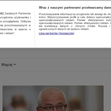
Wraz z naszymi partnerami przetwarzamy dane
161
Zaufanych Partnerów
Przechowywanie informacji na urządzeniu lub dostęp do nich.
treści. Wykorzystywanie profili w celu doboru spersonalizo
ządzeniu użytkownika i
spersonalizowanych reklam. Pomiar efektywności treś
bu przeglądania. Odbywa
spersonalizowanych reklam. Pomiar efektywności reklam. 
ania przechowywanych w
lub kombinacji danych z różnych źródeł. Rozwój i 
ograniczonych danych do wyboru reklam.
zetwarzaniu w oparciu o
ie i reklam”.
Lista partnerów (dostawców)
Więcej