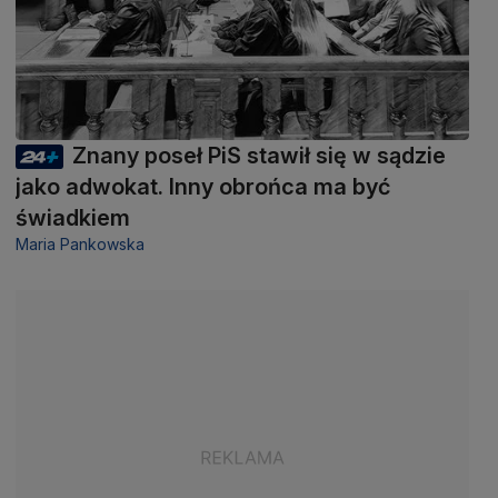
Znany poseł PiS stawił się w sądzie
jako adwokat. Inny obrońca ma być
świadkiem
Maria Pankowska