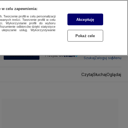
 w celu zapewnienia:
 Tworzenie profili w celu personalizacji
Akceptuję
wanych treści. Tworzenie profili w celu
ci. Wykorzystanie profili do wyboru
Rozumienie odbiorców dzięki statystyce
ulepszanie usług. Wykorzystywanie
Pokaż cele
SUBSKRYBUJ
Przejdź do
Szukaj
Zaloguj się
Menu
Czytaj
Słuchaj
Oglądaj