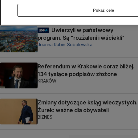
Co się stanie w 2027 roku?
Marcin Zaborski
Pokaż cele
Uwierzyli w państwowy
program. Są "rozżaleni i wściekli"
Joanna Rubin-Sobolewska
Referendum w Krakowie coraz bliżej.
134 tysiące podpisów złożone
KRAKÓW
Zmiany dotyczące ksiąg wieczystych.
Żurek: ważne dla obywateli
BIZNES