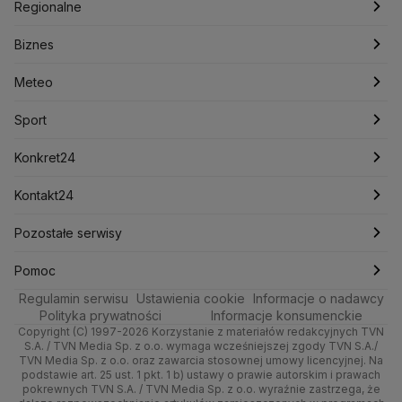
Polska
Filmy dokumentalne
Oglądaj Fakty
Regionalne
Konfederacja
Krajowa Administracja Skarbowa
Biznes
Podcasty
Kryptowaluty
Fakty po Faktach
Krzysztof Bosak
Krzysztof Hetman
Warszawa
Biznes
Lasy Państwowe
Lech Wałęsa
Lewica
Meteo
Artykuły
Fakty o Świecie
Łódź
Najnowsze
Meteo
Lotnisko Chopina
Lotto
Maciej Wąsik
Marcin Przydacz
Marcin Kierwiński
Marian Banaś
Sport
Newslettery
Ludzie Faktów
Katowice
Notowania
Pogoda godzinowa
Sport
Mariusz Błaszczak
Mariusz Kamiński
Mark Zuckerberg
Mateusz Morawiecki
Zdrowie
Kraków
Pieniądze
Pogoda długoterminowa
Piłka Nożna
Konkret24
Michał Kamiński
Technologia
Poznań
Nieruchomości
Pogoda na jutro
Ministerstwo Aktywów Państwowych
Tenis
Najnowsze
Kontakt24
Ministerstwo Edukacji i Nauki
Kultura i styl
Trójmiasto
Rynki
Pogoda na weekend
Kolarstwo
Polska
Najnowsze
Pozostałe serwisy
Ministerstwo Infrastruktury
Ministerstwo Kultury
Ministerstwo Obrony Narodowej
Ciekawostki
Wrocław
Dla firm
Najnowsze
Skoki Narciarskie
Świat
Gorące Tematy
TVN
Pomoc
Ministerstwo Rolnictwa
Regulamin serwisu
Quizy
Ustawienia cookie
Informacje o nadawcy
Ministerstwo Rozwoju i Technologii
Kielce
Handel
Polska
Sporty zimowe
Polityka
Wyślij zgłoszenie
Dzień Dobry TVN
Centrum pomocy
Polityka prywatności
Informacje konsumenckie
Ministerstwo Sportu i Turystyki
Copyright (C) 1997-2026 Korzystanie z materiałów redakcyjnych TVN
Tematy
Kujawsko-pomorskie
Ze świata
Prognoza
Lekkoatletyka
Zdrowie
Uwaga TVN
Ministerstwo Cyfryzacji
Test zgodności
S.A. / TVN Media Sp. z o.o. wymaga wcześniejszej zgody TVN S.A./
TVN Media Sp. z o.o. oraz zawarcia stosownej umowy licencyjnej. Na
Ministerstwo Edukacji Narodowej
Lublin
podstawie art. 25 ust. 1 pkt. 1 b) ustawy o prawie autorskim i prawach
Tech
Świat
Siatkówka
Tech
HGTV
Oglądaj na TV
Ministerstwo Finansów
pokrewnych TVN S.A. / TVN Media Sp. z o.o. wyraźnie zastrzega, że