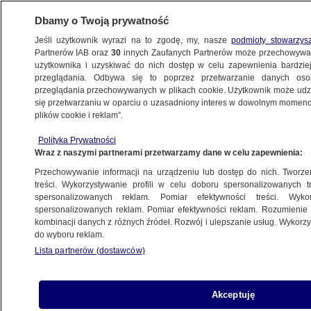
Dbamy o Twoją prywatność
Jeśli użytkownik wyrazi na to zgodę, my, nasze
podmioty stowarzys
Partnerów IAB oraz
30
innych Zaufanych Partnerów może przechowywa
użytkownika i uzyskiwać do nich dostęp w celu zapewnienia bardzi
przeglądania. Odbywa się to poprzez przetwarzanie danych os
przeglądania przechowywanych w plikach cookie. Użytkownik może udzie
PLATFORMA OBYWATELSKA
się przetwarzaniu w oparciu o uzasadniony interes w dowolnym momencie
plików cookie i reklam”.
Dwie emerytury i setki tysięcy euro
oszczędności. Jaki majątek ma
Polityka Prywatności
Wraz z naszymi partnerami przetwarzamy dane w celu zapewnienia:
Janusz Lewandowski
BIZNES
Przechowywanie informacji na urządzeniu lub dostęp do nich. Tworzeni
treści. Wykorzystywanie profili w celu doboru spersonalizowanych tr
spersonalizowanych reklam. Pomiar efektywności treści. Wyko
Jeden z "trzech tenorów". Premier
spersonalizowanych reklam. Pomiar efektywności reklam. Rozumienie o
kombinacji danych z różnych źródeł. Rozwój i ulepszanie usług. Wykor
i inni politycy wspominają
do wyboru reklam.
Olechowskiego
Lista partnerów (dostawców)
POLSKA
Akceptuję
Półtora miliona, a może więcej.