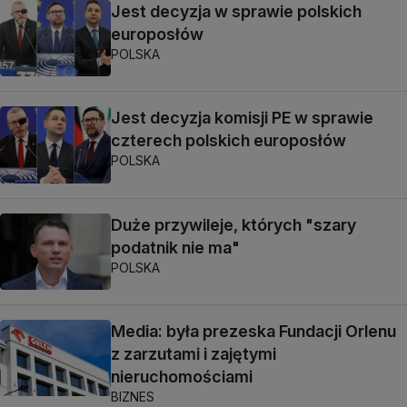
Jest decyzja w sprawie polskich
europosłów
POLSKA
Jest decyzja komisji PE w sprawie
czterech polskich europosłów
POLSKA
Duże przywileje, których "szary
podatnik nie ma"
POLSKA
Media: była prezeska Fundacji Orlenu
z zarzutami i zajętymi
nieruchomościami
BIZNES