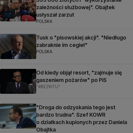
zależności służbowej". Obajtek
usłyszał zarzut
POLSKA
Tusk o "pisowskiej akcji". "Niedługo
zabraknie im cegieł"
POLSKA
Od kiedy objął resort, "zajmuje się
gaszeniem pożarów" po PiS
"#BEZKITU"
"Droga do odzyskania tego jest
bardzo trudna". Szef KOWR
o działkach kupionych przez Daniela
Obajtka