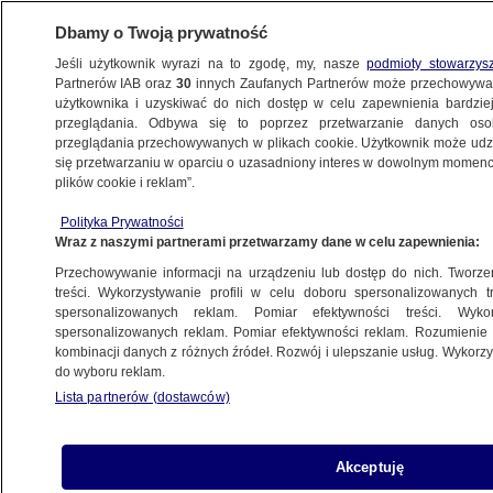
Dbamy o Twoją prywatność
Jeśli użytkownik wyrazi na to zgodę, my, nasze
podmioty stowarzys
Partnerów IAB oraz
30
innych Zaufanych Partnerów może przechowywa
użytkownika i uzyskiwać do nich dostęp w celu zapewnienia bardzi
przeglądania. Odbywa się to poprzez przetwarzanie danych os
przeglądania przechowywanych w plikach cookie. Użytkownik może udzie
DANIEL OBAJTEK
się przetwarzaniu w oparciu o uzasadniony interes w dowolnym momencie
plików cookie i reklam”.
Obajtek z zarzutami. Jest z nich
"dumny"
Polityka Prywatności
Wraz z naszymi partnerami przetwarzamy dane w celu zapewnienia:
POLSKA
Przechowywanie informacji na urządzeniu lub dostęp do nich. Tworzeni
treści. Wykorzystywanie profili w celu doboru spersonalizowanych tr
spersonalizowanych reklam. Pomiar efektywności treści. Wyko
Termin coraz bliżej, a konflikt narasta.
spersonalizowanych reklam. Pomiar efektywności reklam. Rozumienie o
Nie tylko w pierwszym partyjnym
kombinacji danych z różnych źródeł. Rozwój i ulepszanie usług. Wykor
do wyboru reklam.
rzędzie
Lista partnerów (dostawców)
POLSKA
"Proszę nie wykorzystywać
Akceptuję
mojej deklaracji". Obajtek zabrał głos