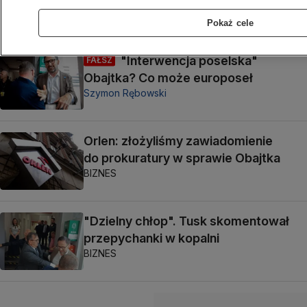
POLSKA
Pokaż cele
"Interwencja poselska"
FAŁSZ
Obajtka? Co może europoseł
Szymon Rębowski
Orlen: złożyliśmy zawiadomienie
do prokuratury w sprawie Obajtka
BIZNES
"Dzielny chłop". Tusk skomentował
przepychanki w kopalni
BIZNES