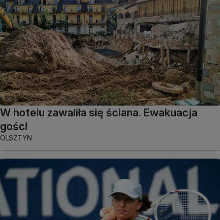
W hotelu zawaliła się ściana. Ewakuacja
gości
OLSZTYN