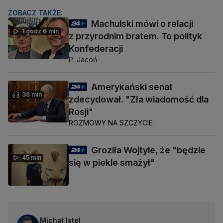
ZOBACZ TAKŻE:
Machulski mówi o relacji
1 godz 6 min
z przyrodnim bratem. To polityk
Konfederacji
P. Jacoń
Amerykański senat
38 min
zdecydował. "Zła wiadomość dla
Rosji"
ROZMOWY NA SZCZYCIE
Groziła Wojtyle, że "będzie
45 min
się w piekle smażył"
Michał Istel