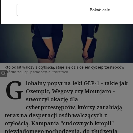
Pokaż cele
Kto od lat walczy z otyłością, staje się dziś celem cyberprzestępców
Źródło zdj. gł.: pathdoc/Shutterstock
G
lobalny popyt na leki GLP-1 - takie jak
Ozempic, Wegovy czy Mounjaro -
stworzył okazję dla
cyberprzestępców, którzy zarabiają
teraz na desperacji osób walczących z
otyłością. Kampania "cudownych kropli"
niewiadomego pochodzenia, do złudzenia