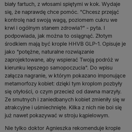
biały fartuch, z włosami spiętymi w kok. Wydaje
się, że naprawdę chce pomóc. "Chcesz przejąć
kontrolę nad swoją wagą, poziomem cukru we
krwi i ogólnym stanem zdrowia?" - pyta. I
podpowiada, jak można to osiągnąć. Złotym
środkiem mają być krople HHVB GLP-1. Opisuje je
jako "potężne, naturalne rozwiązanie
zaprojektowane, aby wspierać Twoją podróż w
kierunku lepszego samopoczucia". Do wpisu
załącza nagranie, w którym pokazano imponujące
metamorfozy kobiet: dzięki tym kroplom pozbyły
się otyłości, o czym przecież od dawna marzyły.
Ze smutnych i zaniedbanych kobiet zmieniły się w
atrakcyjne i uśmiechnięte. Kilka z nich nie boi się
już nawet pokazywać w stroju kąpielowym.
Nie tylko doktor Agnieszka rekomenduje krople