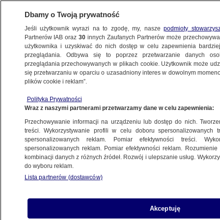
Dbamy o Twoją prywatność
Jeśli użytkownik wyrazi na to zgodę, my, nasze
podmioty stowarzys
Partnerów IAB oraz
30
innych Zaufanych Partnerów może przechowywa
użytkownika i uzyskiwać do nich dostęp w celu zapewnienia bardzi
przeglądania. Odbywa się to poprzez przetwarzanie danych os
przeglądania przechowywanych w plikach cookie. Użytkownik może udzie
się przetwarzaniu w oparciu o uzasadniony interes w dowolnym momencie
POLSKA
plików cookie i reklam”.
"Cudowne krople" na otyłość.
Epidemia oszustwa: fałszywi
Polityka Prywatności
Wraz z naszymi partnerami przetwarzamy dane w celu zapewnienia:
lekarze, klonowanie tożsamości
Przechowywanie informacji na urządzeniu lub dostęp do nich. Tworzeni
treści. Wykorzystywanie profili w celu doboru spersonalizowanych tr
spersonalizowanych reklam. Pomiar efektywności treści. Wyko
Michał Istel
spersonalizowanych reklam. Pomiar efektywności reklam. Rozumienie o
30.11.2025, 13:51
kombinacji danych z różnych źródeł. Rozwój i ulepszanie usług. Wykor
do wyboru reklam.
Posłuchaj artykułu
Lista partnerów (dostawców)
Czyta lektor AI
Akceptuję