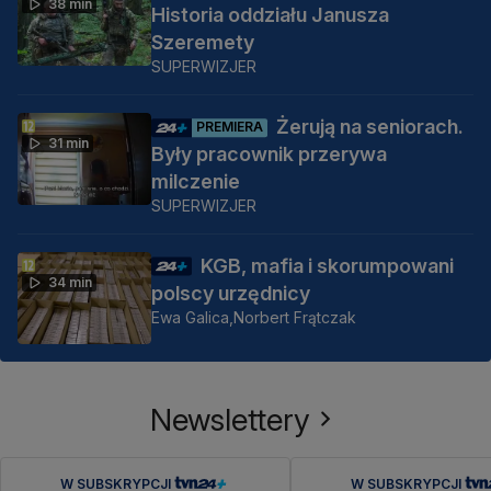
38 min
Historia oddziału Janusza
Szeremety
SUPERWIZJER
Żerują na seniorach.
PREMIERA
31 min
Były pracownik przerywa
milczenie
SUPERWIZJER
KGB, mafia i skorumpowani
34 min
polscy urzędnicy
Ewa Galica,
Norbert Frątczak
Newslettery
W SUBSKRYPCJI
W SUBSKRYPCJI