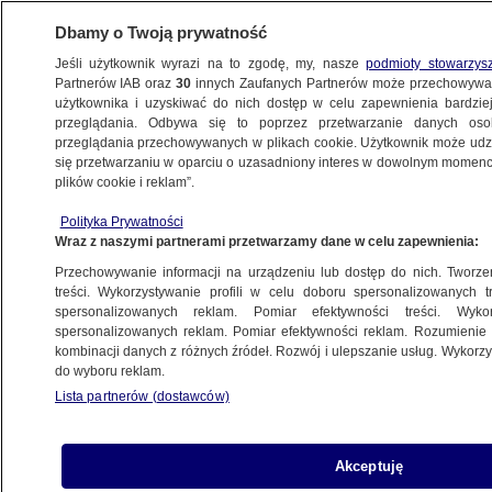
Dbamy o Twoją prywatność
Jeśli użytkownik wyrazi na to zgodę, my, nasze
podmioty stowarzys
Partnerów IAB oraz
30
innych Zaufanych Partnerów może przechowywa
użytkownika i uzyskiwać do nich dostęp w celu zapewnienia bardzi
przeglądania. Odbywa się to poprzez przetwarzanie danych os
przeglądania przechowywanych w plikach cookie. Użytkownik może udzie
się przetwarzaniu w oparciu o uzasadniony interes w dowolnym momencie
plików cookie i reklam”.
NA ŻYWO
NA ŻYWO
Polityka Prywatności
TVN24
TVN24 BiS
Fakty
Wraz z naszymi partnerami przetwarzamy dane w celu zapewnienia:
Przechowywanie informacji na urządzeniu lub dostęp do nich. Tworzeni
treści. Wykorzystywanie profili w celu doboru spersonalizowanych tr
42 min
spersonalizowanych reklam. Pomiar efektywności treści. Wyko
spersonalizowanych reklam. Pomiar efektywności reklam. Rozumienie o
kombinacji danych z różnych źródeł. Rozwój i ulepszanie usług. Wykor
do wyboru reklam.
Lista partnerów (dostawców)
Akceptuję