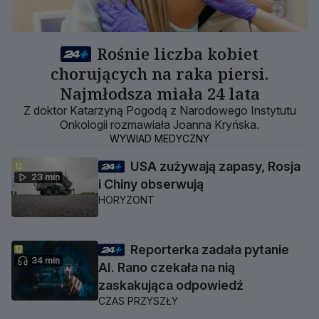
Rośnie liczba kobiet
chorujących na raka piersi.
Najmłodsza miała 24 lata
Z doktor Katarzyną Pogodą z Narodowego Instytutu
Onkologii rozmawiała Joanna Kryńska.
WYWIAD MEDYCZNY
USA zużywają zapasy, Rosja
23 min
i Chiny obserwują
HORYZONT
Reporterka zadała pytanie
34 min
AI. Rano czekała na nią
zaskakująca odpowiedź
CZAS PRZYSZŁY