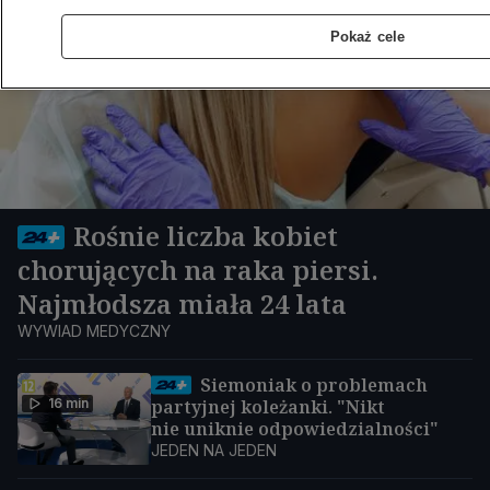
Pokaż cele
Rośnie liczba kobiet
chorujących na raka piersi.
Najmłodsza miała 24 lata
WYWIAD MEDYCZNY
Siemoniak o problemach
16 min
partyjnej koleżanki. "Nikt
nie uniknie odpowiedzialności"
JEDEN NA JEDEN