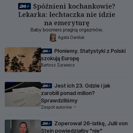
Spóźnieni kochankowie?
Lekarka: łechtaczka nie idzie
na emeryturę
Baby boomers pragną orgazmów.
Agata Daniluk
Płoniemy. Statystyki z Polski
szokują Europę
Bartosz Żurawicz
Jest ich 23. Gdzie i jak
zarobili ponad milion?
Sprawdziliśmy
Zespół autorów
Zoperował 26-latkę, Julii von
Stein powiedziałby "nie"