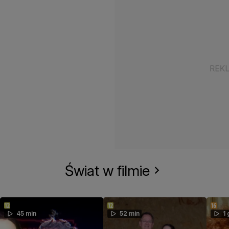
Świat w filmie
45 min
52 min
1