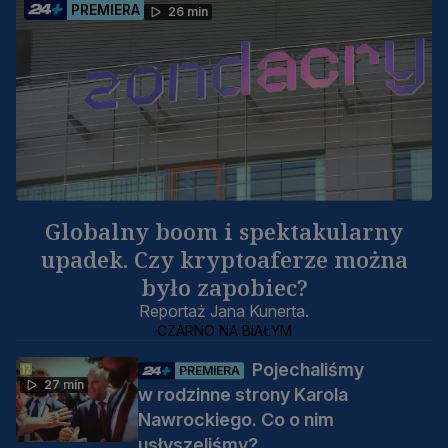
PREMIERA
26 min
Globalny boom i spektakularny
upadek. Czy kryptoaferze można
było zapobiec?
Reportaż Jana Kunerta.
CZARNO NA BIAŁYM
Pojechaliśmy
PREMIERA
27 min
w rodzinne strony Karola
Nawrockiego. Co o nim
usłyszeliśmy?