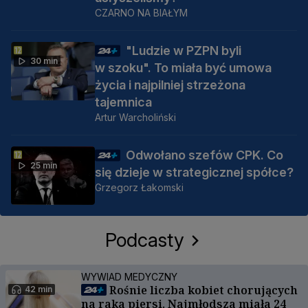
CZARNO NA BIAŁYM
"Ludzie w PZPN byli
30 min
w szoku". To miała być umowa
życia i najpilniej strzeżona
tajemnica
Artur Warcholiński
Odwołano szefów CPK. Co
25 min
się dzieje w strategicznej spółce?
Grzegorz Łakomski
Podcasty
WYWIAD MEDYCZNY
Rośnie liczba kobiet chorujących
42 min
na raka piersi. Najmłodsza miała 24