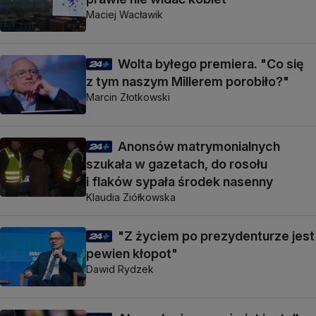
Maciej Wacławik
Wolta byłego premiera. "Co się
z tym naszym Millerem porobiło?"
Marcin Złotkowski
Anonsów matrymonialnych
szukała w gazetach, do rosołu
i flaków sypała środek nasenny
Klaudia Ziółkowska
"Z życiem po prezydenturze jest
pewien kłopot"
Dawid Rydzek