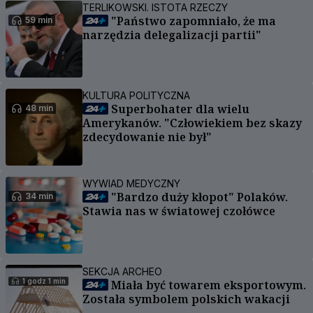
TERLIKOWSKI. ISTOTA RZECZY
"Państwo zapomniało, że ma
59 min
narzędzia delegalizacji partii"
KULTURA POLITYCZNA
Superbohater dla wielu
48 min
Amerykanów. "Człowiekiem bez skazy
zdecydowanie nie był"
WYWIAD MEDYCZNY
"Bardzo duży kłopot" Polaków.
34 min
Stawia nas w światowej czołówce
SEKCJA ARCHEO
1 godz 1 min
Miała być towarem eksportowym.
Została symbolem polskich wakacji