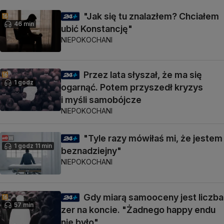
"Jak się tu znalazłem? Chciałem
46 min
ubić Konstancję"
NIEPOKOCHANI
Przez lata słyszał, że ma się
1 godz
ogarnąć. Potem przyszedł kryzys
i myśli samobójcze
NIEPOKOCHANI
"Tyle razy mówiłaś mi, że jestem
1 godz 11 min
beznadziejny"
NIEPOKOCHANI
Gdy miarą samooceny jest liczba
57 min
zer na koncie. "Żadnego happy endu
nie było"