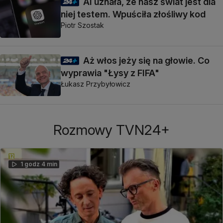
AI uznała, że nasz świat jest dla
niej testem. Wpuściła złośliwy kod
Piotr Szostak
Aż włos jeży się na głowie. Co
wyprawia "Łysy z FIFA"
Łukasz Przybyłowicz
Rozmowy TVN24+
1 godz 4 min