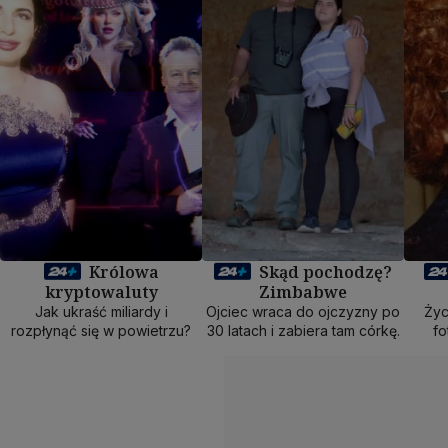
Królowa
Skąd pochodzę?
kryptowaluty
Zimbabwe
Jak ukraść miliardy i
Ojciec wraca do ojczyzny po
Życ
rozpłynąć się w powietrzu?
30 latach i zabiera tam córkę.
fo