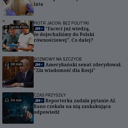
lata
PIOTR JACOŃ. BEZ POLITYKI
1 godz 4 min
"Faceci już wiedzą,
że dojechaliśmy do Polski
równościowej". Co dalej?
ROZMOWY NA SZCZYCIE
Amerykański senat zdecydował.
38 min
"Zła wiadomość dla Rosji"
CZAS PRZYSZŁY
Reporterka zadała pytanie AI.
34 min
Rano czekała na nią zaskakująca
odpowiedź