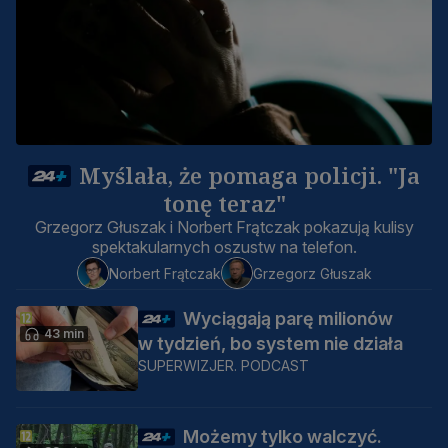
Myślała, że pomaga policji. "Ja
tonę teraz"
Grzegorz Głuszak i Norbert Frątczak pokazują kulisy
spektakularnych oszustw na telefon.
Norbert Frątczak
Grzegorz Głuszak
Wyciągają parę milionów
43 min
w tydzień, bo system nie działa
SUPERWIZJER. PODCAST
Możemy tylko walczyć.