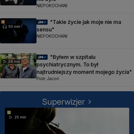
NIEPOKOCHANI
"Takie życie jak moje nie ma
50 min
sensu"
NIEPOKOCHANI
"Byłem w szpitalu
58 min
psychiatrycznym. To był
najtrudniejszy moment mojego życia"
Piotr Jacoń
Superwizjer
25 min