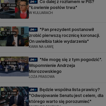
Co dalej z rozłamem w PiS?
45 min
"Łowienie posłów trwa"
W KULUARACH
"Pan prezydent postanowił
55 min
zrobić pierwszą rocznicę koronacji.
On uwielbia takie wydarzenia"
KAWA NA ŁAWĘ
"Nie mogę się z tym pogodzić".
48 min
Wspomnienie Andrzeja
Morozowskiego
LOŻA PRASOWA
Będzie wspólna lista prawicy?
29 min
"Odwojowanie Senatu jest celem, dla
którego warto się porozumieć"