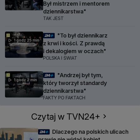
Był mistrzem i mentorem
dziennikarstwa"
TAK JEST
"To był dziennikarz
1 godz 25 min
z krwi i kości. Z prawdą
i dekalogiem w oczach"
POLSKA I ŚWIAT
"Andrzej był tym,
1 godz 2 min
który tworzył standardy
dziennikarstwa"
FAKTY PO FAKTACH
Czytaj w TVN24+
Dlaczego na polskich ulicach
prawie nie widać kobiet