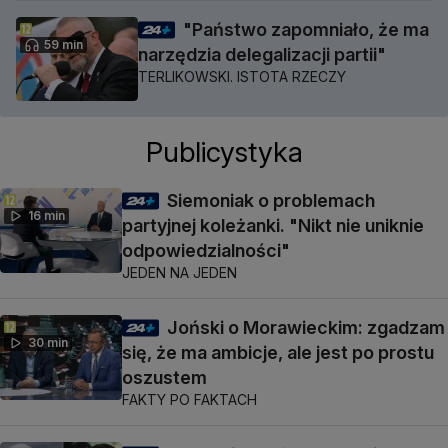
"Państwo zapomniało, że ma
59 min
narzędzia delegalizacji partii"
TERLIKOWSKI. ISTOTA RZECZY
Publicystyka
Siemoniak o problemach
16 min
partyjnej koleżanki. "Nikt nie uniknie
odpowiedzialności"
JEDEN NA JEDEN
Joński o Morawieckim: zgadzam
30 min
się, że ma ambicje, ale jest po prostu
oszustem
FAKTY PO FAKTACH