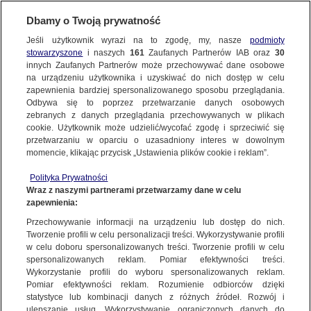
Dbamy o Twoją prywatność
SUBSKRYBUJ
Jeśli użytkownik wyrazi na to zgodę, my, nasze
podmioty
stowarzyszone
i naszych
161
Zaufanych Partnerów IAB oraz
30
Oglądaj dalej
innych Zaufanych Partnerów może przechowywać dane osobowe
na urządzeniu użytkownika i uzyskiwać do nich dostęp w celu
zapewnienia bardziej spersonalizowanego sposobu przeglądania.
Odbywa się to poprzez przetwarzanie danych osobowych
zebranych z danych przeglądania przechowywanych w plikach
cookie. Użytkownik może udzielić/wycofać zgodę i sprzeciwić się
przetwarzaniu w oparciu o uzasadniony interes w dowolnym
momencie, klikając przycisk „Ustawienia plików cookie i reklam”.
Polityka Prywatności
Wraz z naszymi partnerami przetwarzamy dane w celu
zapewnienia:
Przechowywanie informacji na urządzeniu lub dostęp do nich.
Tworzenie profili w celu personalizacji treści. Wykorzystywanie profili
w celu doboru spersonalizowanych treści. Tworzenie profili w celu
spersonalizowanych reklam. Pomiar efektywności treści.
Wykorzystanie profili do wyboru spersonalizowanych reklam.
Pomiar efektywności reklam. Rozumienie odbiorców dzięki
statystyce lub kombinacji danych z różnych źródeł. Rozwój i
ulepszanie usług. Wykorzystywanie ograniczonych danych do