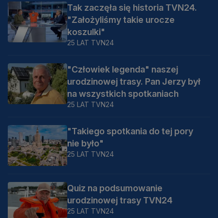
Tak zaczęła się historia TVN24.
"Założyliśmy takie urocze
koszulki"
25 LAT TVN24
"Człowiek legenda" naszej
urodzinowej trasy. Pan Jerzy był
na wszystkich spotkaniach
25 LAT TVN24
"Takiego spotkania do tej pory
nie było"
25 LAT TVN24
Quiz na podsumowanie
urodzinowej trasy TVN24
25 LAT TVN24