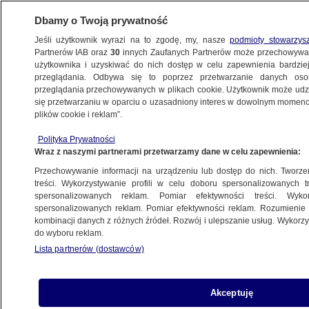
Dbamy o Twoją prywatność
Jeśli użytkownik wyrazi na to zgodę, my, nasze
podmioty stowarzys
Partnerów IAB oraz
30
innych Zaufanych Partnerów może przechowywa
użytkownika i uzyskiwać do nich dostęp w celu zapewnienia bardzi
przeglądania. Odbywa się to poprzez przetwarzanie danych os
przeglądania przechowywanych w plikach cookie. Użytkownik może udzie
PARLAMENT EUROPEJSKI
się przetwarzaniu w oparciu o uzasadniony interes w dowolnym momencie
plików cookie i reklam”.
Czarnecki zawieszony w PiS. Może
zostać wykluczony z partii
Polityka Prywatności
Wraz z naszymi partnerami przetwarzamy dane w celu zapewnienia:
POLSKA
Przechowywanie informacji na urządzeniu lub dostęp do nich. Tworzeni
treści. Wykorzystywanie profili w celu doboru spersonalizowanych tr
spersonalizowanych reklam. Pomiar efektywności treści. Wyko
Morawiecki zrezygnował z funkcji
spersonalizowanych reklam. Pomiar efektywności reklam. Rozumienie o
POLSKA
kombinacji danych z różnych źródeł. Rozwój i ulepszanie usług. Wykor
do wyboru reklam.
Lista partnerów (dostawców)
"Interwencja poselska"
FAŁSZ
Akceptuję
Obajtka? Co może europoseł