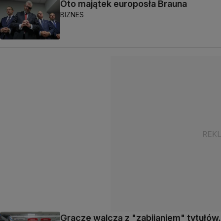
Oto majątek europosła Brauna
BIZNES
Gracze walczą z "zabijaniem" tytułów.