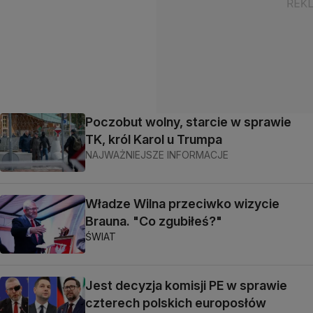
Poczobut wolny, starcie w sprawie
TK, król Karol u Trumpa
NAJWAŻNIEJSZE INFORMACJE
Władze Wilna przeciwko wizycie
Brauna. "Co zgubiłeś?"
ŚWIAT
Jest decyzja komisji PE w sprawie
czterech polskich europosłów