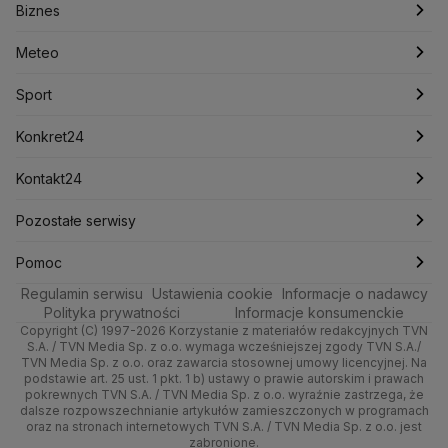
Biznes
Podcasty
Kryptowaluty
Fakty po Faktach
Krzysztof Bosak
Krzysztof Hetman
Warszawa
Biznes
Lasy Państwowe
Lech Wałęsa
Lewica
Meteo
Artykuły
Fakty o Świecie
Łódź
Najnowsze
Meteo
Lotnisko Chopina
Lotto
Maciej Wąsik
Marcin Przydacz
Marcin Kierwiński
Marian Banaś
Sport
Newslettery
Ludzie Faktów
Katowice
Notowania
Pogoda godzinowa
Sport
Mariusz Błaszczak
Mariusz Kamiński
Mark Zuckerberg
Mateusz Morawiecki
Zdrowie
Kraków
Pieniądze
Pogoda długoterminowa
Piłka Nożna
Konkret24
Michał Kamiński
Technologia
Poznań
Nieruchomości
Pogoda na jutro
Ministerstwo Aktywów Państwowych
Tenis
Najnowsze
Kontakt24
Ministerstwo Edukacji i Nauki
Kultura i styl
Trójmiasto
Rynki
Pogoda na weekend
Kolarstwo
Polska
Najnowsze
Pozostałe serwisy
Ministerstwo Infrastruktury
Ministerstwo Kultury
Ministerstwo Obrony Narodowej
Ciekawostki
Wrocław
Dla firm
Najnowsze
Skoki Narciarskie
Świat
Gorące Tematy
TVN
Pomoc
Ministerstwo Rolnictwa
Regulamin serwisu
Quizy
Ustawienia cookie
Informacje o nadawcy
Ministerstwo Rozwoju i Technologii
Kielce
Handel
Polska
Sporty zimowe
Polityka
Wyślij zgłoszenie
Dzień Dobry TVN
Centrum pomocy
Polityka prywatności
Informacje konsumenckie
Ministerstwo Sportu i Turystyki
Copyright (C) 1997-2026 Korzystanie z materiałów redakcyjnych TVN
Tematy
Kujawsko-pomorskie
Ze świata
Prognoza
Lekkoatletyka
Zdrowie
Uwaga TVN
Ministerstwo Cyfryzacji
Test zgodności
S.A. / TVN Media Sp. z o.o. wymaga wcześniejszej zgody TVN S.A./
TVN Media Sp. z o.o. oraz zawarcia stosownej umowy licencyjnej. Na
Ministerstwo Edukacji Narodowej
Lublin
podstawie art. 25 ust. 1 pkt. 1 b) ustawy o prawie autorskim i prawach
Tech
Świat
Siatkówka
Tech
HGTV
Oglądaj na TV
Ministerstwo Finansów
pokrewnych TVN S.A. / TVN Media Sp. z o.o. wyraźnie zastrzega, że
dalsze rozpowszechnianie artykułów zamieszczonych w programach
Ministerstwo Klimatu i Środowiska
Lubuskie
Moto
Nauka
F1
Nauka
TVN Turbo
Zrealizuj voucher
oraz na stronach internetowych TVN S.A. / TVN Media Sp. z o.o. jest
Ministerstwo Nauki i Szkolnictwa Wyższego
zabronione.