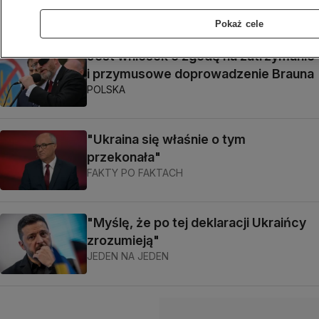
Szymon Rębowski
Pokaż cele
Jest wniosek o zgodę na zatrzymanie
i przymusowe doprowadzenie Brauna
POLSKA
"Ukraina się właśnie o tym
przekonała"
FAKTY PO FAKTACH
"Myślę, że po tej deklaracji Ukraińcy
zrozumieją"
JEDEN NA JEDEN