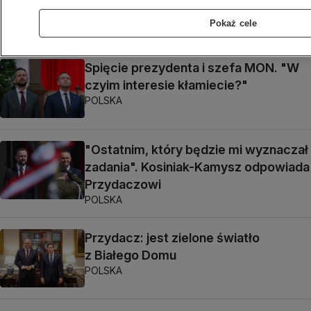
do kontroli
Pokaż cele
ŚWIAT
Spięcie prezydenta i szefa MON. "W
czyim interesie kłamiecie?"
POLSKA
"Ostatnim, który będzie mi wyznaczał
zadania". Kosiniak-Kamysz odpowiada
Przydaczowi
POLSKA
Przydacz: jest zielone światło
z Białego Domu
POLSKA