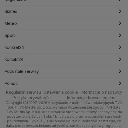
Konfederacja
Krajowa Administracja Skarbowa
Biznes
Podcasty
Kryptowaluty
Fakty po Faktach
Krzysztof Bosak
Krzysztof Hetman
Warszawa
Biznes
Lasy Państwowe
Lech Wałęsa
Lewica
Meteo
Artykuły
Fakty o Świecie
Łódź
Najnowsze
Meteo
Lotnisko Chopina
Lotto
Maciej Wąsik
Marcin Przydacz
Marcin Kierwiński
Marian Banaś
Sport
Newslettery
Ludzie Faktów
Katowice
Notowania
Pogoda godzinowa
Sport
Mariusz Błaszczak
Mariusz Kamiński
Mark Zuckerberg
Mateusz Morawiecki
Zdrowie
Kraków
Pieniądze
Pogoda długoterminowa
Piłka Nożna
Konkret24
Michał Kamiński
Technologia
Poznań
Nieruchomości
Pogoda na jutro
Ministerstwo Aktywów Państwowych
Tenis
Najnowsze
Kontakt24
Ministerstwo Edukacji i Nauki
Kultura i styl
Trójmiasto
Rynki
Pogoda na weekend
Kolarstwo
Polska
Najnowsze
Pozostałe serwisy
Ministerstwo Infrastruktury
Ministerstwo Kultury
Ministerstwo Obrony Narodowej
Ciekawostki
Wrocław
Dla firm
Najnowsze
Skoki Narciarskie
Świat
Gorące Tematy
TVN
Pomoc
Ministerstwo Rolnictwa
Regulamin serwisu
Quizy
Ustawienia cookie
Informacje o nadawcy
Ministerstwo Rozwoju i Technologii
Kielce
Handel
Polska
Sporty zimowe
Polityka
Wyślij zgłoszenie
Dzień Dobry TVN
Centrum pomocy
Polityka prywatności
Informacje konsumenckie
Ministerstwo Sportu i Turystyki
Copyright (C) 1997-2026 Korzystanie z materiałów redakcyjnych TVN
Tematy
Kujawsko-pomorskie
Ze świata
Prognoza
Lekkoatletyka
Zdrowie
Uwaga TVN
Ministerstwo Cyfryzacji
Test zgodności
S.A. / TVN Media Sp. z o.o. wymaga wcześniejszej zgody TVN S.A./
TVN Media Sp. z o.o. oraz zawarcia stosownej umowy licencyjnej. Na
Ministerstwo Edukacji Narodowej
Lublin
podstawie art. 25 ust. 1 pkt. 1 b) ustawy o prawie autorskim i prawach
Tech
Świat
Siatkówka
Tech
HGTV
Oglądaj na TV
Ministerstwo Finansów
pokrewnych TVN S.A. / TVN Media Sp. z o.o. wyraźnie zastrzega, że
dalsze rozpowszechnianie artykułów zamieszczonych w programach
Ministerstwo Klimatu i Środowiska