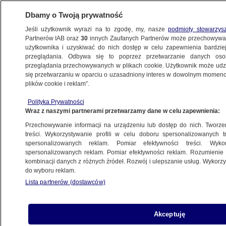
Dbamy o Twoją prywatność
Jeśli użytkownik wyrazi na to zgodę, my, nasze
podmioty stowarzys
Partnerów IAB oraz
30
innych Zaufanych Partnerów może przechowywa
użytkownika i uzyskiwać do nich dostęp w celu zapewnienia bardzi
przeglądania. Odbywa się to poprzez przetwarzanie danych os
przeglądania przechowywanych w plikach cookie. Użytkownik może udzie
MARCIN PRZYDACZ
się przetwarzaniu w oparciu o uzasadniony interes w dowolnym momencie
plików cookie i reklam”.
Burza po wystąpieniu Piotra
Łukasiewicza na Wołyniu. Komentarz
Polityka Prywatności
Wraz z naszymi partnerami przetwarzamy dane w celu zapewnienia:
Sikorskiego
POLSKA
Przechowywanie informacji na urządzeniu lub dostęp do nich. Tworzeni
treści. Wykorzystywanie profili w celu doboru spersonalizowanych tr
spersonalizowanych reklam. Pomiar efektywności treści. Wyko
"Pan prezydent zdradził polski
spersonalizowanych reklam. Pomiar efektywności reklam. Rozumienie o
kombinacji danych z różnych źródeł. Rozwój i ulepszanie usług. Wykor
mundur"
do wyboru reklam.
KROPKA NAD I
Lista partnerów (dostawców)
"Nietypowy" prezent dla
Akceptuję
Nawrockiego. Na lotnisku trafił