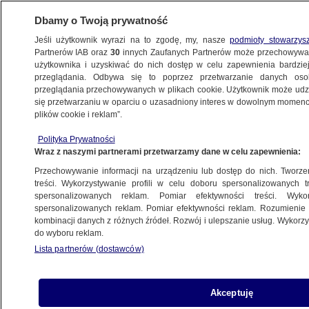
Dbamy o Twoją prywatność
Jeśli użytkownik wyrazi na to zgodę, my, nasze
podmioty stowarzys
Partnerów IAB oraz
30
innych Zaufanych Partnerów może przechowywa
użytkownika i uzyskiwać do nich dostęp w celu zapewnienia bardzi
przeglądania. Odbywa się to poprzez przetwarzanie danych os
przeglądania przechowywanych w plikach cookie. Użytkownik może udzie
POLSKA
się przetwarzaniu w oparciu o uzasadniony interes w dowolnym momencie
plików cookie i reklam”.
Zbliża się konferencja odbudowy Ukrainy.
Polityka Prywatności
Co z przyjazdem Wołodymyra
Wraz z naszymi partnerami przetwarzamy dane w celu zapewnienia:
Zełenskiego?
Przechowywanie informacji na urządzeniu lub dostęp do nich. Tworzeni
treści. Wykorzystywanie profili w celu doboru spersonalizowanych tr
spersonalizowanych reklam. Pomiar efektywności treści. Wyko
Oprac.
Aleksandra Sapeta
spersonalizowanych reklam. Pomiar efektywności reklam. Rozumienie o
13.06.2026, 19:53
kombinacji danych z różnych źródeł. Rozwój i ulepszanie usług. Wykor
do wyboru reklam.
Lista partnerów (dostawców)
Posłuchaj artykułu
Czyta lektor AI
Akceptuję