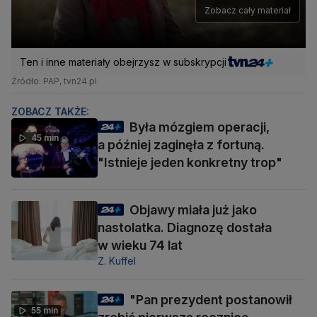
Zobacz cały materiał
Ten i inne materiały obejrzysz w subskrypcji
Źródło: PAP, tvn24.pl
ZOBACZ TAKŻE:
Była mózgiem operacji,
45 min
a później zaginęła z fortuną.
"Istnieje jeden konkretny trop"
Objawy miała już jako
nastolatka. Diagnozę dostała
w wieku 74 lat
Z. Kuffel
"Pan prezydent postanowił
55 min