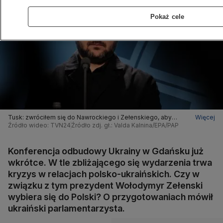
Pokaż cele
Tusk: zwróciłem się do Nawrockiego i Zełenskiego, aby
Więcej
znaleźli lepszy sposób na deeskalację tych emocji
Źródło wideo: TVN24
Źródło zdj. gł.: Valda Kalnina/EPA/PAP
Konferencja odbudowy Ukrainy w Gdańsku już
wkrótce. W tle zbliżającego się wydarzenia trwa
kryzys w relacjach polsko-ukraińskich. Czy w
związku z tym prezydent Wołodymyr Zełenski
wybiera się do Polski? O przygotowaniach mówił
ukraiński parlamentarzysta.