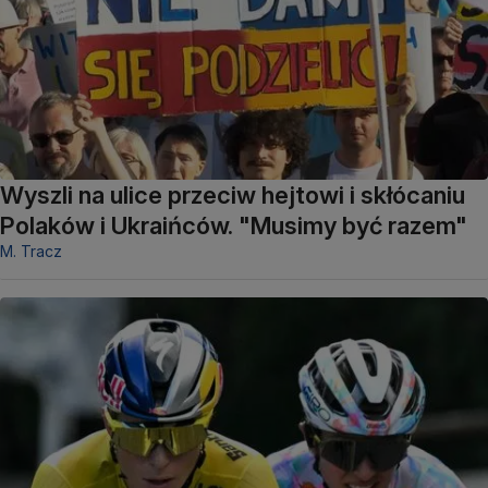
Wyszli na ulice przeciw hejtowi i skłócaniu
Polaków i Ukraińców. "Musimy być razem"
M. Tracz