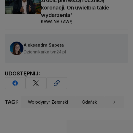
zrobić pierwszą rocznicę
koronacji. On uwielbia takie
wydarzenia"
KAWA NA ŁAWĘ
Aleksandra Sapeta
Dziennikarka tvn24.pl
UDOSTĘPNIJ:
TAGI:
Wołodymyr Zełenski
Gdańsk