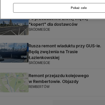
OKOLICE
Pokaż cele
Po przebudowie Złotej więcej
"kopert" dla dostawców
ŚRÓDMIEŚCIE
Rusza remont wiaduktu przy GUS-ie.
Będą zwężenia na Trasie
Łazienkowskiej
ŚRÓDMIEŚCIE
Remont przejazdu kolejowego
w Rembertowie. Objazdy
REMBERTÓW