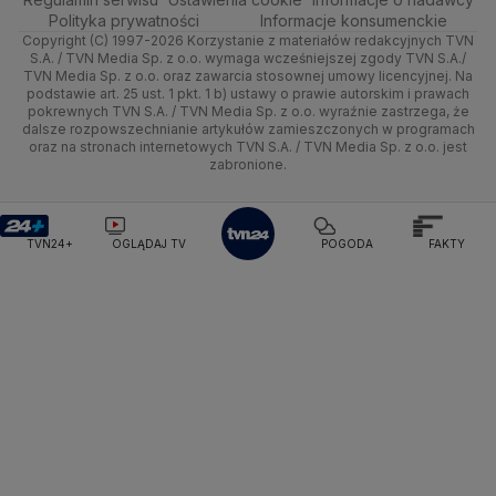
Kujawsko-pomorskie
Handel
Polska
Sporty zimowe
Polityka
Wyślij zgłoszenie
Dzień Dobry TVN
Centrum pomocy
Polityka prywatności
Informacje konsumenckie
Copyright (C) 1997-2026 Korzystanie z materiałów redakcyjnych TVN
Śródmieście
Lublin
Ze świata
Prognoza
Lekkoatletyka
Zdrowie
Uwaga TVN
Test zgodności
S.A. / TVN Media Sp. z o.o. wymaga wcześniejszej zgody TVN S.A./
TVN Media Sp. z o.o. oraz zawarcia stosownej umowy licencyjnej. Na
Targówek
Lubuskie
podstawie art. 25 ust. 1 pkt. 1 b) ustawy o prawie autorskim i prawach
Tech
Świat
Siatkówka
Tech
HGTV
Oglądaj na TV
pokrewnych TVN S.A. / TVN Media Sp. z o.o. wyraźnie zastrzega, że
dalsze rozpowszechnianie artykułów zamieszczonych w programach
Ursus
Olsztyn
Moto
Nauka
F1
Nauka
TVN Turbo
Zrealizuj voucher
oraz na stronach internetowych TVN S.A. / TVN Media Sp. z o.o. jest
zabronione.
Ursynów
Opole
Dla seniora
Ciekawostki
Rozrywka
TVN Style
Wawer
Rzeszów
Turystyka
Podróże
TVN7
TVN24+
OGLĄDAJ TV
POGODA
FAKTY
Wesoła
Szczecin
Smog
TTV
Wilanów
Białystok
Wola
Włochy
Żoliborz