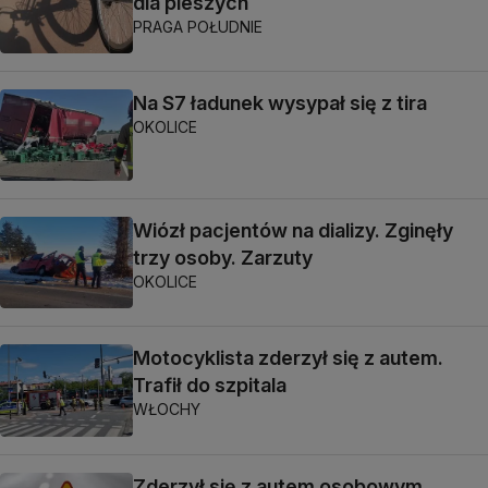
dla pieszych
PRAGA POŁUDNIE
Na S7 ładunek wysypał się z tira
OKOLICE
Wiózł pacjentów na dializy. Zginęły
trzy osoby. Zarzuty
OKOLICE
Motocyklista zderzył się z autem.
Trafił do szpitala
WŁOCHY
Zderzył się z autem osobowym,