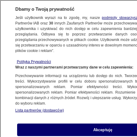
Dbamy o Twoją prywatność
Jeśli użytkownik wyrazi na to zgodę, my, nasze
podmioty stowarzys
Partnerów IAB oraz
30
innych Zaufanych Partnerów może przechowywa
WARSZAWA
użytkownika i uzyskiwać do nich dostęp w celu zapewnienia bardzi
przeglądania. Odbywa się to poprzez przetwarzanie danych os
przeglądania przechowywanych w plikach cookie. Użytkownik może udzie
ULICE
się przetwarzaniu w oparciu o uzasadniony interes w dowolnym momencie
plików cookie i reklam”.
Jedno ma zniszczony bok, drugie
rozbity przód. Dwie osoby w szpitalu.
Polityka Prywatności
Wraz z naszymi partnerami przetwarzamy dane w celu zapewnienia:
MOKOTÓW
Przechowywanie informacji na urządzeniu lub dostęp do nich. Tworzeni
treści. Wykorzystywanie profili w celu doboru spersonalizowanych tr
spersonalizowanych reklam. Pomiar efektywności treści. Wyko
"Z nieznanych przyczyn wjechał
spersonalizowanych reklam. Pomiar efektywności reklam. Rozumienie o
w drzewo". Nie żyje
kombinacji danych z różnych źródeł. Rozwój i ulepszanie usług. Wykor
OKOLICE
do wyboru reklam.
Lista partnerów (dostawców)
"Nie ustąpiła pierwszeństwa", doszło
Akceptuję
do wypadku