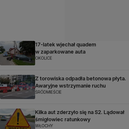
17-latek wjechał quadem
w zaparkowane auta
OKOLICE
Z torowiska odpadła betonowa płyta.
Awaryjne wstrzymanie ruchu
ŚRÓDMIEŚCIE
Kilka aut zderzyło się na S2. Lądował
śmigłowiec ratunkowy
WŁOCHY