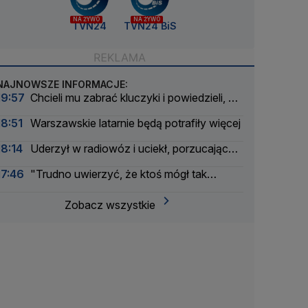
NA ŻYWO
NA ŻYWO
TVN24
TVN24 BiS
NAJNOWSZE INFORMACJE:
19:57
Chcieli mu zabrać kluczyki i powiedzieli, że
są policjantami. Wtedy "rzucił się do ucieczki"
18:51
Warszawskie latarnie będą potrafiły więcej
18:14
Uderzył w radiowóz i uciekł, porzucając
auto z pasażerem
17:46
"Trudno uwierzyć, że ktoś mógł tak
skrzywdzić bezbronne maleństwa"
Zobacz wszystkie