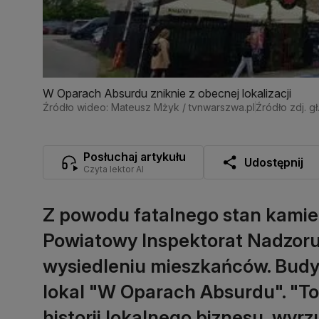
W Oparach Absurdu zniknie z obecnej lokalizacji
Źródło wideo: Mateusz Mżyk / tvnwarszwa.pl
Źródło zdj. g
Posłuchaj artykułu
Udostępnij
Czyta lektor AI
Z powodu fatalnego stan kamie
Powiatowy Inspektorat Nadzor
wysiedleniu mieszkańców. Budy
lokal "W Oparach Absurdu". "To
historii lokalnego biznesu, wyrz