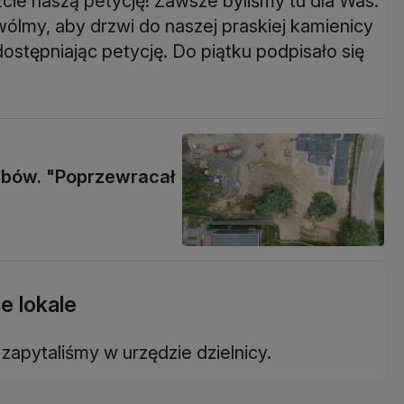
cie naszą petycję! Zawsze byliśmy tu dla Was.
wólmy, aby drzwi do naszej praskiej kamienicy
ostępniając petycję. Do piątku podpisało się
ębów. "Poprzewracał
e lokale
apytaliśmy w urzędzie dzielnicy.