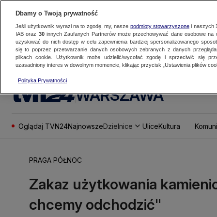
Dbamy o Twoją prywatność
Jeśli użytkownik wyrazi na to zgodę, my, nasze
podmioty stowarzyszone
i naszych
IAB oraz
30
innych Zaufanych Partnerów może przechowywać dane osobowe na ur
uzyskiwać do nich dostęp w celu zapewnienia bardziej spersonalizowanego sposo
się to poprzez przetwarzanie danych osobowych zebranych z danych przegląd
plikach cookie. Użytkownik może udzielić/wycofać zgodę i sprzeciwić się pr
uzasadniony interes w dowolnym momencie, klikając przycisk „Ustawienia plików cook
Polityka Prywatności
WARSZAWA
Oglądaj TVN24
Najnowsze
Dzielnice
Ulice
Kultura
Komuni
PRAGA PÓŁNOC
Zakaz użytkowania kamienicy
chcemy odchodzić"