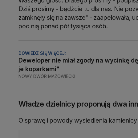
Waszego głosu. Dlatego prosimy - podpisz
Dziś prosimy - bądźcie tu dla nas. Nie poz
zamknęły się na zawsze" - zaapelowała, ud
pod nią ponad pół tysiąca osób.
DOWIEDZ SIĘ WIĘCEJ:
Deweloper nie miał zgody na wycinkę d
je koparkami"
NOWY DWÓR MAZOWIECKI
Władze dzielnicy proponują dwa inn
O sprawę i powody wysiedlenia kamienicy z