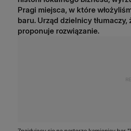
Pragi miejsca, w które włożyliśm
baru. Urząd dzielnicy tłumaczy, 
proponuje rozwiązanie.
Znajdujący się na parterze kamienicy bar 