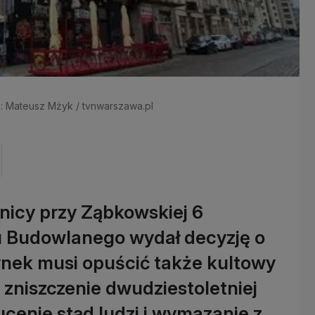
ł.: Mateusz Mżyk / tvnwarszawa.pl
nicy przy Ząbkowskiej 6
u Budowlanego wydał decyzję o
nek musi opuścić także kultowy
 zniszczenie dwudziestoletniej
ucenie stąd ludzi i wymazanie z