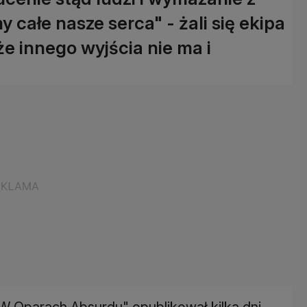
y całe nasze serca" - żali się ekipa
że innego wyjścia nie ma i
"W Oparach Absurdu" opublikował kilka dni