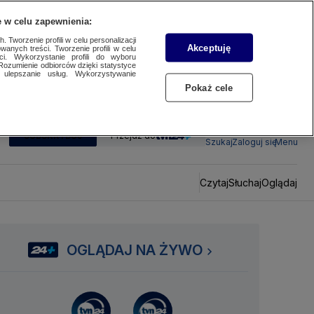
 w celu zapewnienia:
 Tworzenie profili w celu personalizacji
Akceptuję
wanych treści. Tworzenie profili w celu
ci. Wykorzystanie profili do wyboru
Rozumienie odbiorców dzięki statystyce
ulepszanie usług. Wykorzystywanie
Pokaż cele
SUBSKRYBUJ
Przejdź do
Szukaj
Zaloguj się
Menu
Czytaj
Słuchaj
Oglądaj
OGLĄDAJ NA ŻYWO