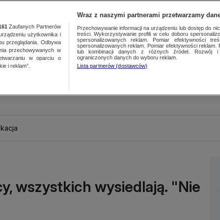
Wraz z naszymi partnerami przetwarzamy dane
161
Zaufanych Partnerów
Przechowywanie informacji na urządzeniu lub dostęp do nich.
treści. Wykorzystywanie profili w celu doboru spersonalizo
ządzeniu użytkownika i
spersonalizowanych reklam. Pomiar efektywności treś
bu przeglądania. Odbywa
spersonalizowanych reklam. Pomiar efektywności reklam. 
ania przechowywanych w
lub kombinacji danych z różnych źródeł. Rozwój i 
ograniczonych danych do wyboru reklam.
zetwarzaniu w oparciu o
ie i reklam”.
Lista partnerów (dostawców)
kacja
, wszystkich wysiedlają. "Nie