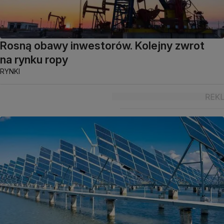
Rosną obawy inwestorów. Kolejny zwrot
na rynku ropy
RYNKI