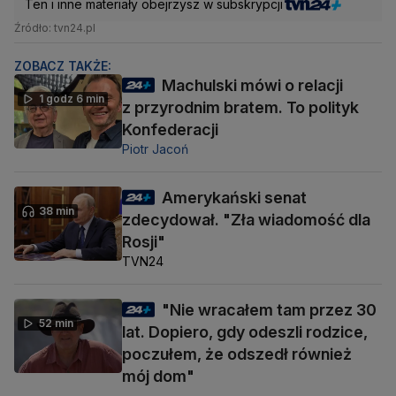
Ten i inne materiały obejrzysz w subskrypcji
Źródło: tvn24.pl
ZOBACZ TAKŻE:
Machulski mówi o relacji
1 godz 6 min
z przyrodnim bratem. To polityk
Konfederacji
Piotr Jacoń
Amerykański senat
38 min
zdecydował. "Zła wiadomość dla
Rosji"
TVN24
"Nie wracałem tam przez 30
52 min
lat. Dopiero, gdy odeszli rodzice,
poczułem, że odszedł również
mój dom"