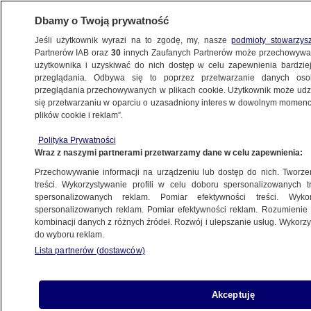
Dbamy o Twoją prywatność
Jeśli użytkownik wyrazi na to zgodę, my, nasze
podmioty stowarzys
Partnerów IAB oraz
30
innych Zaufanych Partnerów może przechowywa
BIZNES
użytkownika i uzyskiwać do nich dostęp w celu zapewnienia bardzi
przeglądania. Odbywa się to poprzez przetwarzanie danych os
przeglądania przechowywanych w plikach cookie. Użytkownik może udzie
TECH
się przetwarzaniu w oparciu o uzasadniony interes w dowolnym momencie
plików cookie i reklam”.
Facebook, Instagram i Messenger już
Polityka Prywatności
działają. Awaria aplikacji Meta zakończona
Wraz z naszymi partnerami przetwarzamy dane w celu zapewnienia:
Przechowywanie informacji na urządzeniu lub dostęp do nich. Tworzeni
Jan Sowa
treści. Wykorzystywanie profili w celu doboru spersonalizowanych tr
spersonalizowanych reklam. Pomiar efektywności treści. Wyko
12.06.2026, 16:10
spersonalizowanych reklam. Pomiar efektywności reklam. Rozumienie o
kombinacji danych z różnych źródeł. Rozwój i ulepszanie usług. Wykor
do wyboru reklam.
Udostępnij
Lista partnerów (dostawców)
Akceptuję