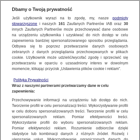
Dbamy o Twoją prywatność
SUBSKRYBUJ
Jeśli użytkownik wyrazi na to zgodę, my, nasze
podmioty
stowarzyszone
i naszych
161
Zaufanych Partnerów IAB oraz
30
innych Zaufanych Partnerów może przechowywać dane osobowe
na urządzeniu użytkownika i uzyskiwać do nich dostęp w celu
zapewnienia bardziej spersonalizowanego sposobu przeglądania.
Odbywa się to poprzez przetwarzanie danych osobowych
zebranych z danych przeglądania przechowywanych w plikach
cookie. Użytkownik może udzielić/wycofać zgodę i sprzeciwić się
przetwarzaniu w oparciu o uzasadniony interes w dowolnym
momencie, klikając przycisk „Ustawienia plików cookie i reklam”.
Polityka Prywatności
Wraz z naszymi partnerami przetwarzamy dane w celu
Superwizjer
zapewnienia:
Przechowywanie informacji na urządzeniu lub dostęp do nich.
Tworzenie profili w celu personalizacji treści. Wykorzystywanie profili
Program
tworzy
zespół
czoł
owych
dziennikarzy ś
ledczych.
w celu doboru spersonalizowanych treści. Tworzenie profili w celu
Zajmują
się
tropieniem
nieprawidł
owoś
Rozwiń
spersonalizowanych reklam. Pomiar efektywności treści.
Wykorzystanie profili do wyboru spersonalizowanych reklam.
W każdą sobotę o godz. 20.00 na antenie TVN24
Pomiar efektywności reklam. Rozumienie odbiorców dzięki
statystyce lub kombinacji danych z różnych źródeł. Rozwój i
ulepszanie usług. Wykorzystywanie ograniczonych danych do