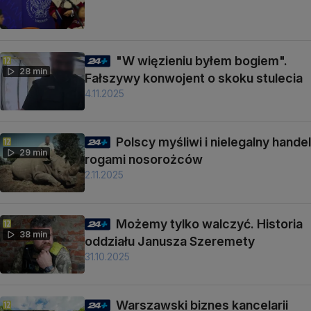
"W więzieniu byłem bogiem".
28 min
Fałszywy konwojent o skoku stulecia
4.11.2025
Polscy myśliwi i nielegalny handel
29 min
rogami nosorożców
2.11.2025
Możemy tylko walczyć. Historia
38 min
oddziału Janusza Szeremety
31.10.2025
Warszawski biznes kancelarii