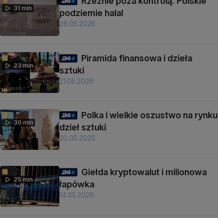
Rzeźnie poza kontrolą. Polskie
31 min
podziemie halal
26.05.2026
Piramida finansowa i dzieła
23 min
sztuki
21.05.2026
Polka i wielkie oszustwo na rynku
30 min
dzieł sztuki
20.05.2026
Giełda kryptowalut i milionowa
25 min
łapówka
14.05.2026