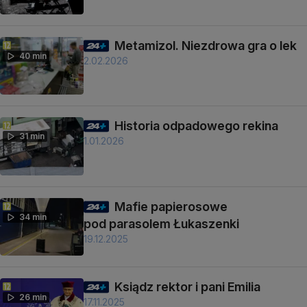
Metamizol. Niezdrowa gra o lek
40 min
2.02.2026
Historia odpadowego rekina
31 min
1.01.2026
Mafie papierosowe
34 min
pod parasolem Łukaszenki
19.12.2025
Ksiądz rektor i pani Emilia
26 min
17.11.2025