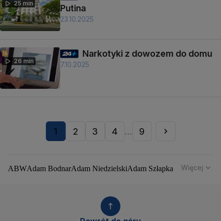
25 min
Putina
23.10.2025
Narkotyki z dowozem do domu
26 min
7.10.2025
1
2
3
4
9
...
Więcej
ABW
Adam Bodnar
Adam Niedzielski
Adam Szłapka
Administracja Donalda Trumpa
Agencja Bezpieczeństwa Wewnętrznego
Agrounia
Alaksandr Łukaszenka
Aleksander Kwaśniewski
Aleksandra Dulkiewicz
Alert RCB
Powrót do góry