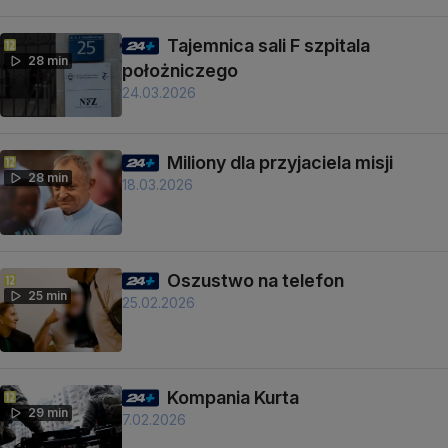
Tajemnica sali F szpitala
28 min
położniczego
24.03.2026
Miliony dla przyjaciela misji
28 min
18.03.2026
Oszustwo na telefon
25 min
25.02.2026
Kompania Kurta
29 min
7.02.2026