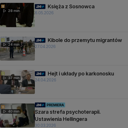
Księża z Sosnowca
28 min
6.05.2026
Kibole do przemytu migrantów
24 min
27.04.2026
Hejt i układy po karkonosku
37 min
24.04.2026
PREMIERA
Szara strefa psychoterapii.
40 min
Ustawienia Hellingera
30.03.2026