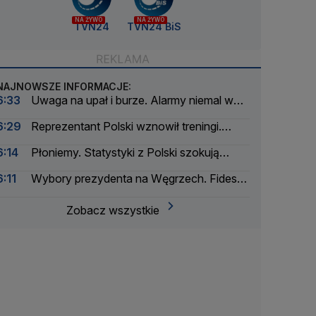
NA ŻYWO
NA ŻYWO
TVN24
TVN24 BiS
NAJNOWSZE INFORMACJE:
6:33
Uwaga na upał i burze. Alarmy niemal w
całym kraju
6:29
Reprezentant Polski wznowił treningi.
Inaugurację sezonu jednak opuści
6:14
Płoniemy. Statystyki z Polski szokują
Europę
6:11
Wybory prezydenta na Węgrzech. Fidesz
podjął decyzję
Zobacz wszystkie