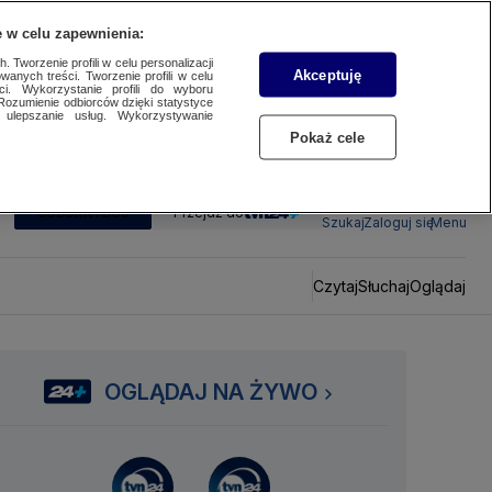
 w celu zapewnienia:
 Tworzenie profili w celu personalizacji
Akceptuję
wanych treści. Tworzenie profili w celu
ci. Wykorzystanie profili do wyboru
Rozumienie odbiorców dzięki statystyce
ulepszanie usług. Wykorzystywanie
Pokaż cele
SUBSKRYBUJ
Przejdź do
Szukaj
Zaloguj się
Menu
Czytaj
Słuchaj
Oglądaj
OGLĄDAJ NA ŻYWO