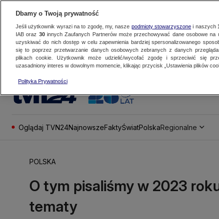
Dbamy o Twoją prywatność
Jeśli użytkownik wyrazi na to zgodę, my, nasze
podmioty stowarzyszone
i naszych
IAB oraz
30
innych Zaufanych Partnerów może przechowywać dane osobowe na ur
uzyskiwać do nich dostęp w celu zapewnienia bardziej spersonalizowanego sposo
się to poprzez przetwarzanie danych osobowych zebranych z danych przegląd
plikach cookie. Użytkownik może udzielić/wycofać zgodę i sprzeciwić się pr
uzasadniony interes w dowolnym momencie, klikając przycisk „Ustawienia plików cook
Polityka Prywatności
Oglądaj TVN24
Najnowsze
Fakty
Świat
Polska
Regionalne
POLSKA
O tym pisaliśmy w 2023 rok
tematy