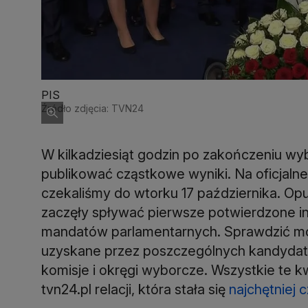
PIS
Źródło zdjęcia: TVN24
W kilkadziesiąt godzin po zakończeniu w
publikować cząstkowe wyniki. Na oficjalne
czekaliśmy do wtorku 17 października. Opu
zaczęły spływać pierwsze potwierdzone i
mandatów parlamentarnych. Sprawdzić możn
uzyskane przez poszczególnych kandydató
komisje i okręgi wyborcze. Wszystkie te 
tvn24.pl relacji, która stała się
najchętniej