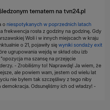
 śledzonym tematem na tvn24.pl
a o
niespotykanych w poprzednich latach
 frekwencja rosła z godziny na godzinę. Gdy
szawskiej Woli i w innych miejscach w kraju
ktualnie o 21, pojawiły się
wyniki sondaży exit
tóre ugrupowania wejdą w skład obu izb
e "opozycja ma szansę na przejęcie
iderzy. - Zrobiliśmy to! Naprawdę! Ja wiem, że
ejsze, ale powiem wam, jestem od wielu lat
ciu nie byłem tak szczęśliwy z tego niby
a demokracja. Odsunęliśmy ich od władzy! -