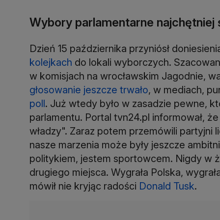
Wybory parlamentarne najchętniej
Dzień 15 października przyniósł doniesieni
kolejkach
do lokali wyborczych. Szacowana
w komisjach na wrocławskim Jagodnie, war
głosowanie jeszcze trwało
, w mediach, pun
poll
. Już wtedy było w zasadzie pewne, k
parlamentu. Portal tvn24.pl informował, ż
władzy". Zaraz potem przemówili partyjni l
nasze marzenia może były jeszcze ambitni
politykiem, jestem sportowcem. Nigdy w ży
drugiego miejsca. Wygrała Polska, wygrał
mówił nie kryjąc radości
Donald Tusk
.