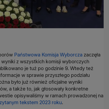
yborów
Państwowa Komisja Wyborcza
zaczęła
 wyniki z wszystkich komisji wyborczych
blikowano je tuż po godzinie 9. Wtedy też
nformacje w sprawie przyszłego podziału
a było już również oficjalne wyniki
w, a także to, jak głosowały konkretne
kwestie opisywaliśmy w ramach prowadzonej na
 czytanym tekstem 2023 roku
.