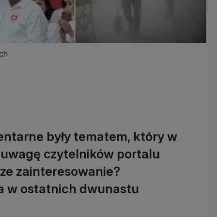
ych
ntarne były tematem, który w
ł uwagę czytelników portalu
sze zainteresowanie?
a w ostatnich dwunastu