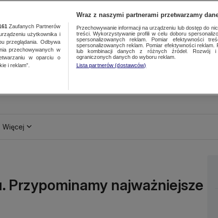
Wraz z naszymi partnerami przetwarzamy dane
161
Zaufanych Partnerów
Przechowywanie informacji na urządzeniu lub dostęp do nich.
treści. Wykorzystywanie profili w celu doboru spersonalizo
ządzeniu użytkownika i
spersonalizowanych reklam. Pomiar efektywności treś
bu przeglądania. Odbywa
spersonalizowanych reklam. Pomiar efektywności reklam. 
ania przechowywanych w
lub kombinacji danych z różnych źródeł. Rozwój i 
ograniczonych danych do wyboru reklam.
zetwarzaniu w oparciu o
ie i reklam”.
Lista partnerów (dostawców)
Więcej
u. Przypominamy najważniejsze