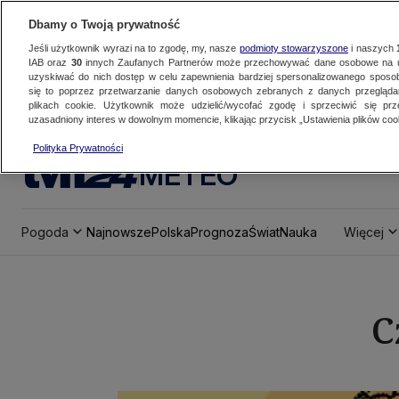
Dbamy o Twoją prywatność
Jeśli użytkownik wyrazi na to zgodę, my, nasze
podmioty stowarzyszone
i naszych
IAB oraz
30
innych Zaufanych Partnerów może przechowywać dane osobowe na ur
uzyskiwać do nich dostęp w celu zapewnienia bardziej spersonalizowanego sposo
się to poprzez przetwarzanie danych osobowych zebranych z danych przegląd
plikach cookie. Użytkownik może udzielić/wycofać zgodę i sprzeciwić się pr
uzasadniony interes w dowolnym momencie, klikając przycisk „Ustawienia plików cook
Polityka Prywatności
METEO
Pogoda
Najnowsze
Polska
Prognoza
Świat
Nauka
Więcej
C