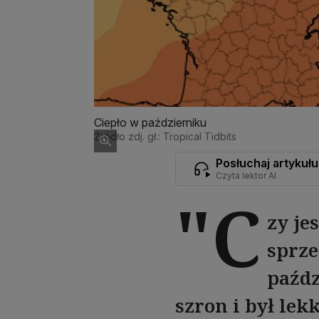
Ciepło w październiku
Źródło zdj. gł.: Tropical Tidbits
Posłuchaj artykułu
Czyta lektor AI
"C
zy je
sprze
paźdz
szron i był lek