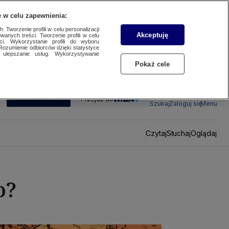
 w celu zapewnienia:
 Tworzenie profili w celu personalizacji
Akceptuję
wanych treści. Tworzenie profili w celu
ci. Wykorzystanie profili do wyboru
Rozumienie odbiorców dzięki statystyce
ulepszanie usług. Wykorzystywanie
Pokaż cele
SUBSKRYBUJ
Przejdź do
Szukaj
Zaloguj się
Menu
Czytaj
Słuchaj
Oglądaj
o?