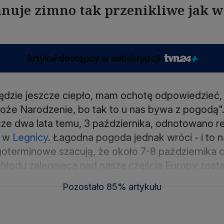
panuje zimno tak przenikliwe jak w
Artykuł dostępny w subskrypcji
będzie jeszcze ciepło, mam ochotę odpowiedzieć
że Narodzenie, bo tak to u nas bywa z pogodą".
ze dwa lata temu, 3 października, odnotowano re
a w
Legnicy
. Łagodna pogoda jednak wróci - i to 
oterminowe szacują, że około 7-8 października c
chłodu zalegająca nad naszą częścią Europy zost
Pozostało 85% artykułu