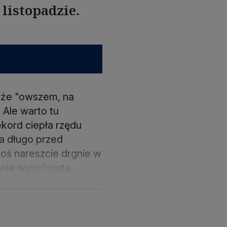
 listopadzie.
, że "owszem, na
 Ale warto tu
kord ciepła rzędu
na długo przed
oś nareszcie drgnie w
anie wypchnięta.