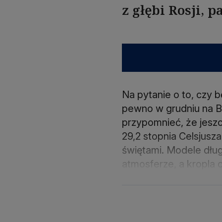
z głębi Rosji, 
Na pytanie o to, czy 
pewno w grudniu na Bo
przypomnieć, że jeszc
29,2 stopnia Celsjusz
świętami. Modele dług
atmosferze, a kropla 