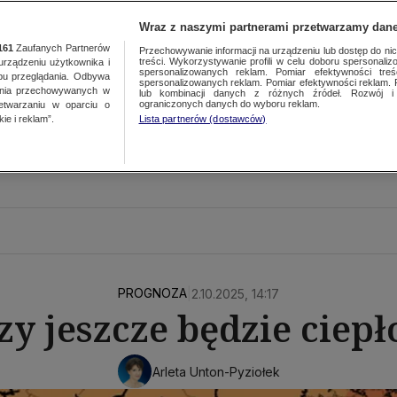
Wraz z naszymi partnerami przetwarzamy dane
161
Zaufanych Partnerów
Przechowywanie informacji na urządzeniu lub dostęp do nich.
treści. Wykorzystywanie profili w celu doboru spersonalizo
ządzeniu użytkownika i
spersonalizowanych reklam. Pomiar efektywności treś
bu przeglądania. Odbywa
spersonalizowanych reklam. Pomiar efektywności reklam. 
ania przechowywanych w
lub kombinacji danych z różnych źródeł. Rozwój i 
ograniczonych danych do wyboru reklam.
zetwarzaniu w oparciu o
ie i reklam”.
Lista partnerów (dostawców)
PROGNOZA
|
2.10.2025, 14:17
zy jeszcze będzie ciepł
Arleta Unton-Pyziołek