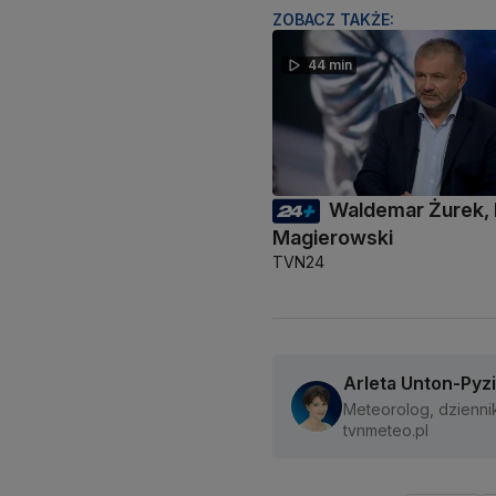
ZOBACZ TAKŻE:
44 min
Waldemar Żurek,
Magierowski
TVN24
Arleta Unton-Pyz
Meteorolog, dzienni
tvnmeteo.pl