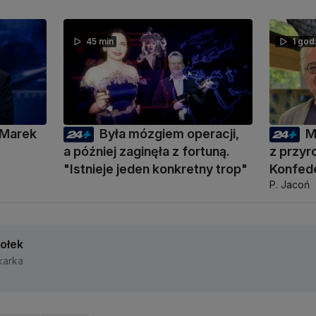
45 min
1 god
 Marek
Była mózgiem operacji,
M
a później zaginęła z fortuną.
z przyr
"Istnieje jeden konkretny trop"
Konfede
P. Jacoń
iołek
karka