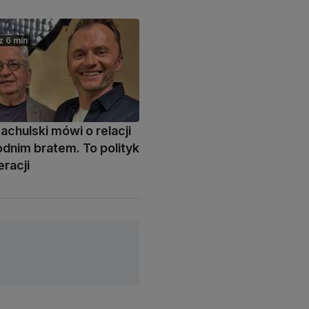
z 6 min
achulski mówi o relacji
odnim bratem. To polityk
racji