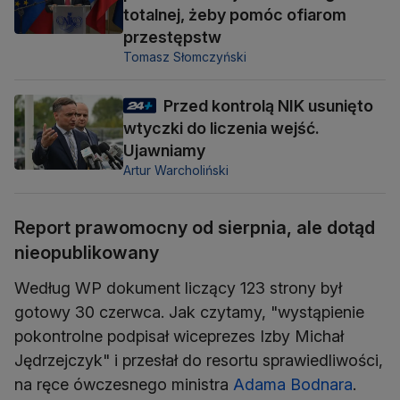
totalnej, żeby pomóc ofiarom
przestępstw
Tomasz Słomczyński
Przed kontrolą NIK usunięto
wtyczki do liczenia wejść.
Ujawniamy
Artur Warcholiński
Report prawomocny od sierpnia, ale dotąd
nieopublikowany
Według WP dokument liczący 123 strony był
gotowy 30 czerwca. Jak czytamy, "wystąpienie
pokontrolne podpisał wiceprezes Izby Michał
Jędrzejczyk" i przesłał do resortu sprawiedliwości,
na ręce ówczesnego ministra
Adama Bodnara
.