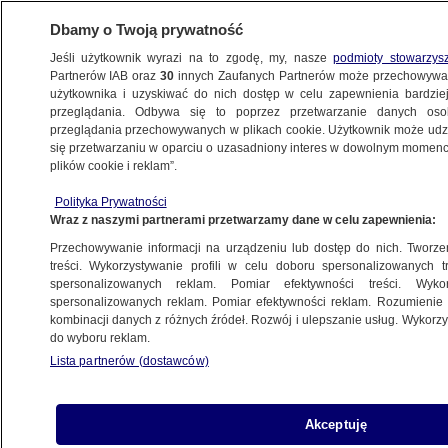
Dbamy o Twoją prywatność
Jeśli użytkownik wyrazi na to zgodę, my, nasze
podmioty stowarzys
Partnerów IAB oraz
30
innych Zaufanych Partnerów może przechowywa
użytkownika i uzyskiwać do nich dostęp w celu zapewnienia bardzi
przeglądania. Odbywa się to poprzez przetwarzanie danych os
przeglądania przechowywanych w plikach cookie. Użytkownik może udzie
POLSKA
się przetwarzaniu w oparciu o uzasadniony interes w dowolnym momencie
plików cookie i reklam”.
Więcej na promocję niż pomoc, "wyniki
Polityka Prywatności
z góry ustalone". Raport o Funduszu
Wraz z naszymi partnerami przetwarzamy dane w celu zapewnienia:
Sprawiedliwości
Przechowywanie informacji na urządzeniu lub dostęp do nich. Tworzeni
treści. Wykorzystywanie profili w celu doboru spersonalizowanych tr
19.02.2026, 15:42
spersonalizowanych reklam. Pomiar efektywności treści. Wyko
spersonalizowanych reklam. Pomiar efektywności reklam. Rozumienie o
kombinacji danych z różnych źródeł. Rozwój i ulepszanie usług. Wykor
Udostępnij
do wyboru reklam.
Lista partnerów (dostawców)
Akceptuję