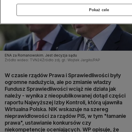
Pokaż cele
ENA za Romanowskim. Jest decyzja sądu
Źródło wideo: TVN24
Źródło zdj. gł.: Wojtek Jargiło/PAP
W czasie rządów Prawa i Sprawiedliwości były
ogromne nadużycia, ale po zmianie władzy
Fundusz Sprawiedliwości wciąż nie działa jak
należy - wynika z nieopublikowanej dotąd części
raportu Najwyższej Izby Kontroli, którą ujawniła
Wirtualna Polska. NIK wskazuje na szereg
nieprawidłowości za rządów PiS, w tym "łamanie
prawa", ustawianie konkursów czy
niekompetencje oceniających. WP opisuje, że