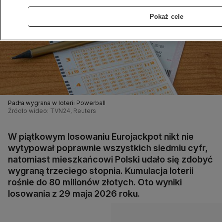
Pokaż cele
Padła wygrana w loterii Powerball
Źródło wideo: TVN24, Reuters
W piątkowym losowaniu Eurojackpot nikt nie
wytypował poprawnie wszystkich siedmiu cyfr,
natomiast mieszkańcowi Polski udało się zdobyć
wygraną trzeciego stopnia. Kumulacja loterii
rośnie do 80 milionów złotych. Oto wyniki
losowania z 29 maja 2026 roku.