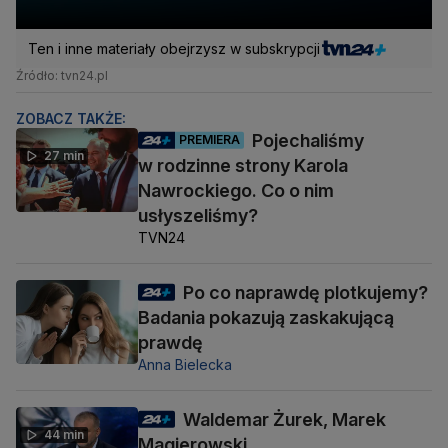
Ten i inne materiały obejrzysz w subskrypcji
Źródło: tvn24.pl
ZOBACZ TAKŻE:
Pojechaliśmy
PREMIERA
27 min
w rodzinne strony Karola
Nawrockiego. Co o nim
usłyszeliśmy?
TVN24
Po co naprawdę plotkujemy?
Badania pokazują zaskakującą
prawdę
Anna Bielecka
Waldemar Żurek, Marek
44 min
Magierowski