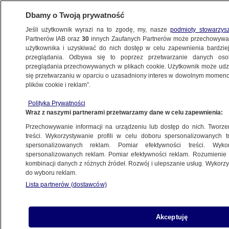
Dbamy o Twoją prywatność
Jeśli użytkownik wyrazi na to zgodę, my, nasze
podmioty stowarzys
Partnerów IAB oraz
30
innych Zaufanych Partnerów może przechowywa
BIZNES
użytkownika i uzyskiwać do nich dostęp w celu zapewnienia bardzi
przeglądania. Odbywa się to poprzez przetwarzanie danych os
przeglądania przechowywanych w plikach cookie. Użytkownik może udzie
PIENIĄDZE
się przetwarzaniu w oparciu o uzasadniony interes w dowolnym momencie
plików cookie i reklam”.
Kumulacja w Eurojackpot rośnie. Wysoki
Polityka Prywatności
wynik w Polsce
Wraz z naszymi partnerami przetwarzamy dane w celu zapewnienia:
Przechowywanie informacji na urządzeniu lub dostęp do nich. Tworzeni
Alicja Skiba
treści. Wykorzystywanie profili w celu doboru spersonalizowanych tr
spersonalizowanych reklam. Pomiar efektywności treści. Wyko
29.05.2026, 22:33
spersonalizowanych reklam. Pomiar efektywności reklam. Rozumienie o
kombinacji danych z różnych źródeł. Rozwój i ulepszanie usług. Wykor
do wyboru reklam.
Posłuchaj artykułu
Czyta lektor AI
Lista partnerów (dostawców)
Akceptuję