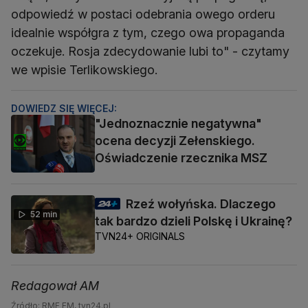
odpowiedź w postaci odebrania owego orderu
idealnie współgra z tym, czego owa propaganda
oczekuje. Rosja zdecydowanie lubi to" - czytamy
we wpisie Terlikowskiego.
DOWIEDZ SIĘ WIĘCEJ:
"Jednoznacznie negatywna"
ocena decyzji Zełenskiego.
Oświadczenie rzecznika MSZ
Rzeź wołyńska. Dlaczego
52 min
tak bardzo dzieli Polskę i Ukrainę?
TVN24+ ORIGINALS
Redagował AM
Źródło: RMF FM, tvn24.pl