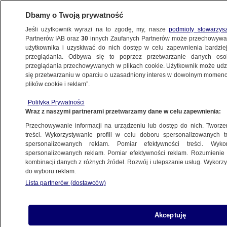
Dbamy o Twoją prywatność
Jeśli użytkownik wyrazi na to zgodę, my, nasze
podmioty stowarzys
Partnerów IAB oraz
30
innych Zaufanych Partnerów może przechowywa
użytkownika i uzyskiwać do nich dostęp w celu zapewnienia bardzi
przeglądania. Odbywa się to poprzez przetwarzanie danych os
przeglądania przechowywanych w plikach cookie. Użytkownik może udzie
POLSKA
się przetwarzaniu w oparciu o uzasadniony interes w dowolnym momencie
plików cookie i reklam”.
Jednostka imienia "Bohaterów UPA". Fala
Polityka Prywatności
komentarzy po decyzji Zełenskiego
Wraz z naszymi partnerami przetwarzamy dane w celu zapewnienia:
Przechowywanie informacji na urządzeniu lub dostęp do nich. Tworzeni
Maciej Wacławik
treści. Wykorzystywanie profili w celu doboru spersonalizowanych tr
spersonalizowanych reklam. Pomiar efektywności treści. Wyko
29.05.2026, 12:05
spersonalizowanych reklam. Pomiar efektywności reklam. Rozumienie o
kombinacji danych z różnych źródeł. Rozwój i ulepszanie usług. Wykor
do wyboru reklam.
Posłuchaj artykułu
Czyta lektor AI
Lista partnerów (dostawców)
Akceptuję