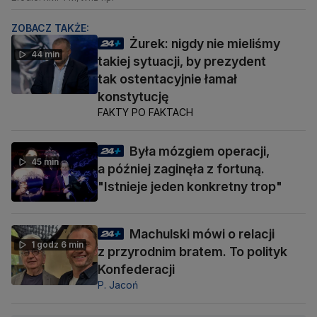
ZOBACZ TAKŻE:
Żurek: nigdy nie mieliśmy
44 min
takiej sytuacji, by prezydent
tak ostentacyjnie łamał
konstytucję
FAKTY PO FAKTACH
Była mózgiem operacji,
45 min
a później zaginęła z fortuną.
"Istnieje jeden konkretny trop"
Machulski mówi o relacji
1 godz 6 min
z przyrodnim bratem. To polityk
Konfederacji
P. Jacoń