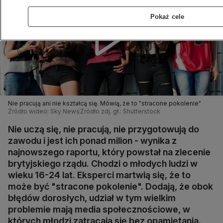
Pokaż cele
Nie pracują ani nie kształcą się. Mówią, że to "stracone pokolenie"
Źródło wideo: Sky News
Źródło zdj. gł.: Shutterstock
Nie uczą się, nie pracują, nie przygotowują do
zawodu i jest ich ponad milion - wynika z
najnowszego raportu, który powstał na zlecenie
brytyjskiego rządu. Chodzi o młodych ludzi w
wieku 16-24 lat. Eksperci martwią się, że to
może być "stracone pokolenie". Dodają, że obok
błędów dorosłych, udział w tym wielkim
problemie mają media społecznościowe, w
których młodzi zatracają się bez opamiętania.