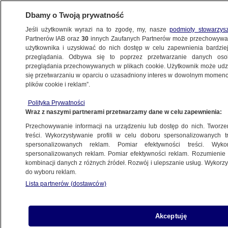
Dbamy o Twoją prywatność
Jeśli użytkownik wyrazi na to zgodę, my, nasze
podmioty stowarzys
Partnerów IAB oraz
30
innych Zaufanych Partnerów może przechowywa
użytkownika i uzyskiwać do nich dostęp w celu zapewnienia bardzi
przeglądania. Odbywa się to poprzez przetwarzanie danych os
przeglądania przechowywanych w plikach cookie. Użytkownik może udzie
ŚWIAT
się przetwarzaniu w oparciu o uzasadniony interes w dowolnym momencie
plików cookie i reklam”.
Nie pracują, nie kształcą się. Mówią,
Polityka Prywatności
że to "stracone pokolenie"
Wraz z naszymi partnerami przetwarzamy dane w celu zapewnienia:
Przechowywanie informacji na urządzeniu lub dostęp do nich. Tworzeni
Oprac.
Adam Styczek
treści. Wykorzystywanie profili w celu doboru spersonalizowanych tr
spersonalizowanych reklam. Pomiar efektywności treści. Wyko
29.05.2026, 09:33
spersonalizowanych reklam. Pomiar efektywności reklam. Rozumienie o
kombinacji danych z różnych źródeł. Rozwój i ulepszanie usług. Wykor
do wyboru reklam.
Posłuchaj artykułu
Czyta lektor AI
Lista partnerów (dostawców)
Akceptuję