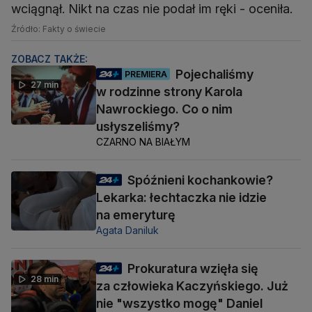
wciągnął. Nikt na czas nie podał im ręki - oceniła.
Źródło: Fakty o świecie
ZOBACZ TAKŻE:
Pojechaliśmy
PREMIERA
27 min
w rodzinne strony Karola
Nawrockiego. Co o nim
usłyszeliśmy?
CZARNO NA BIAŁYM
Spóźnieni kochankowie?
Lekarka: łechtaczka nie idzie
na emeryturę
Agata Daniluk
Prokuratura wzięła się
28 min
za człowieka Kaczyńskiego. Już
nie "wszystko mogę" Daniel