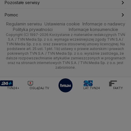
Trójmiasto
Rynki
Pogoda na weekend
Kolarstwo
Polska
Najnowsze
Pozostałe serwisy
Ministerstwo Infrastruktury
Ministerstwo Kultury
Ministerstwo Obrony Narodowej
Ciekawostki
Wrocław
Dla firm
Najnowsze
Skoki Narciarskie
Świat
Gorące Tematy
TVN
Pomoc
Ministerstwo Rolnictwa
Regulamin serwisu
Quizy
Ustawienia cookie
Informacje o nadawcy
Ministerstwo Rozwoju i Technologii
Kielce
Handel
Polska
Sporty zimowe
Polityka
Wyślij zgłoszenie
Dzień Dobry TVN
Centrum pomocy
Polityka prywatności
Informacje konsumenckie
Ministerstwo Sportu i Turystyki
Copyright (C) 1997-2026 Korzystanie z materiałów redakcyjnych TVN
Tematy
Kujawsko-pomorskie
Ze świata
Prognoza
Lekkoatletyka
Zdrowie
Uwaga TVN
Ministerstwo Cyfryzacji
Test zgodności
S.A. / TVN Media Sp. z o.o. wymaga wcześniejszej zgody TVN S.A./
TVN Media Sp. z o.o. oraz zawarcia stosownej umowy licencyjnej. Na
Ministerstwo Edukacji Narodowej
Lublin
podstawie art. 25 ust. 1 pkt. 1 b) ustawy o prawie autorskim i prawach
Tech
Świat
Siatkówka
Tech
HGTV
Oglądaj na TV
Ministerstwo Finansów
pokrewnych TVN S.A. / TVN Media Sp. z o.o. wyraźnie zastrzega, że
dalsze rozpowszechnianie artykułów zamieszczonych w programach
Ministerstwo Klimatu i Środowiska
Lubuskie
Moto
Nauka
F1
Nauka
TVN Turbo
Zrealizuj voucher
oraz na stronach internetowych TVN S.A. / TVN Media Sp. z o.o. jest
Ministerstwo Nauki i Szkolnictwa Wyższego
zabronione.
Olsztyn
Dla seniora
Ciekawostki
Ministerstwo Sprawiedliwości
Rozrywka
TVN Style
Ministerstwo Rodziny, Pracy i Polityki Społecznej
Opole
Turystyka
Podróże
TVN7
Ministerstwo Spraw Zagranicznych
Moskwa
TVN24+
OGLĄDAJ TV
LAT TVN24
FAKTY
Naczelny Sąd Administracyjny
Rzeszów
Smog
TTV
Najwyższa Izba Kontroli
Szczecin
Narodowe Centrum Badań i Rozwoju
Narodowy Bank Polski
Narodowy Fundusz Zdrowia
Białystok
NASA
NATO
Niemcy
Nord Stream 2
Nowa Lewica
Ordo Iuris
Organizacja Narodów Zjednoczonych