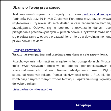
Dbamy o Twoją prywatność
Jeśli użytkownik wyrazi na to zgodę, my, nasze
podmioty stowarzys
Partnerów IAB oraz
30
innych Zaufanych Partnerów może przechowywa
użytkownika i uzyskiwać do nich dostęp w celu zapewnienia bardzi
przeglądania. Odbywa się to poprzez przetwarzanie danych os
przeglądania przechowywanych w plikach cookie. Użytkownik może udzie
TVN24
się przetwarzaniu w oparciu o uzasadniony interes w dowolnym momencie
plików cookie i reklam”.
Trzy filmy dokumentalne TVN WBD
z czterema nagrodami US
Polityka Prywatności
Wraz z naszymi partnerami przetwarzamy dane w celu zapewnienia:
International Awards
POLSKA
Przechowywanie informacji na urządzeniu lub dostęp do nich. Tworzeni
treści. Wykorzystywanie profili w celu doboru spersonalizowanych tr
spersonalizowanych reklam. Pomiar efektywności treści. Wyko
Dziennikarki TVN24 nagrodzone
spersonalizowanych reklam. Pomiar efektywności reklam. Rozumienie o
kombinacji danych z różnych źródeł. Rozwój i ulepszanie usług. Wykor
w konkursie Kryształowe Pióra
do wyboru reklam.
POLSKA
Lista partnerów (dostawców)
Ewa Ewart z nagrodą specjalną
Akceptuję
na Festiwalu Telewizyjnym w Monte