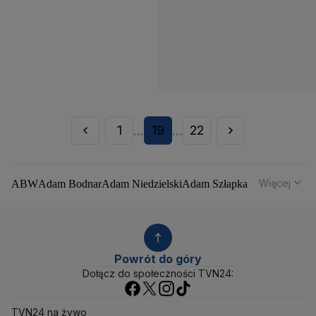
1
19
22
...
...
Więcej
ABW
Adam Bodnar
Adam Niedzielski
Adam Szłapka
Administracja Donalda Trumpa
Agencja Bezpieczeństwa Wewnętrznego
Agrounia
Alaksandr Łukaszenka
Aleksander Kwaśniewski
Aleksandra Dulkiewicz
Alert RCB
Powrót do góry
Ambasada USA w Polsce
Andrzej Duda
Białoruś
Dołącz do społeczności TVN24:
Bitcoin
Biuro Bezpieczeństwa Narodowego
Bliski Wschód
Bomba atomowa
Borys Budka
TVN24 na żywo