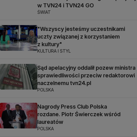
w TVN24 i TVN24 GO
ŚWIAT
"Wszyscy jesteśmy uczestnikami
uczty związanej z korzystaniem
z kultury"
KULTURA I STYL
Sąd apelacyjny oddalił pozew ministra
sprawiedliwości przeciw redaktorowi
naczelnemu tvn24.pl
POLSKA
Nagrody Press Club Polska
rozdane. Piotr Świerczek wśród
laureatów
POLSKA