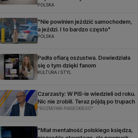
POLSKA
"Nie powinien jeździć samochodem,
a jeździ. I to bardzo często"
POLSKA
Padła ofiarą oszustwa. Dowiedziała
się o tym dzięki fanom
KULTURA I STYL
Czarzasty: W PiS-ie wiedzieli od roku.
Nic nie zrobili. Teraz pójdą po trupach
"ROZMOWA PIASECKIEGO"
"Miał mentalność polskiego księdza,
niezwykle otwartego, ale pewnych