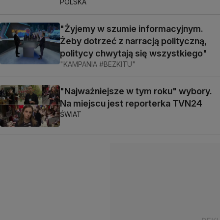
POLSKA
"Żyjemy w szumie informacyjnym.
Żeby dotrzeć z narracją polityczną,
politycy chwytają się wszystkiego"
"KAMPANIA #BEZKITU"
"Najważniejsze w tym roku" wybory.
Na miejscu jest reporterka TVN24
ŚWIAT