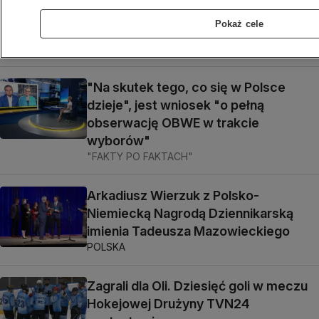
Carlo za dokument "Do ostatniej
Pokaż cele
kropli"
POLSKA
"Na skutek tego, co się w Polsce
dzieje", jest wniosek "o pełną
obserwację OBWE w trakcie
wyborów"
"FAKTY PO FAKTACH"
Arkadiusz Wierzuk z Polsko-
Niemiecką Nagrodą Dziennikarską
imienia Tadeusza Mazowieckiego
POLSKA
Zagrali dla Oli. Dziesięć goli w meczu
Hokejowej Drużyny TVN24