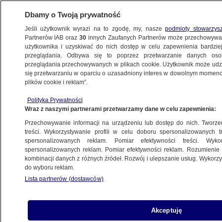
Dbamy o Twoją prywatność
Jeśli użytkownik wyrazi na to zgodę, my, nasze
podmioty stowarzys
Partnerów IAB oraz
30
innych Zaufanych Partnerów może przechowywa
użytkownika i uzyskiwać do nich dostęp w celu zapewnienia bardzi
przeglądania. Odbywa się to poprzez przetwarzanie danych os
przeglądania przechowywanych w plikach cookie. Użytkownik może udzie
ŚWIAT
się przetwarzaniu w oparciu o uzasadniony interes w dowolnym momencie
plików cookie i reklam”.
Rosja rozmieszcza systemy rakietowe
Polityka Prywatności
na Kurylach
Wraz z naszymi partnerami przetwarzamy dane w celu zapewnienia:
Przechowywanie informacji na urządzeniu lub dostęp do nich. Tworzeni
22.11.2016, 17:20
Aktualizacja:
22.11.2016, 17:24
treści. Wykorzystywanie profili w celu doboru spersonalizowanych tr
spersonalizowanych reklam. Pomiar efektywności treści. Wyko
spersonalizowanych reklam. Pomiar efektywności reklam. Rozumienie o
Udostępnij
kombinacji danych z różnych źródeł. Rozwój i ulepszanie usług. Wykor
do wyboru reklam.
Lista partnerów (dostawców)
Akceptuję