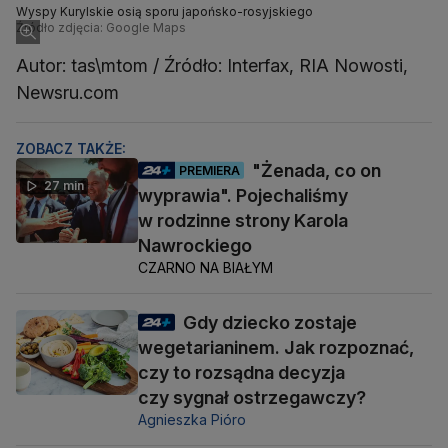
Wyspy Kurylskie osią sporu japońsko-rosyjskiego
Źródło zdjęcia: Google Maps
Autor: tas\mtom / Źródło: Interfax, RIA Nowosti,
Newsru.com
ZOBACZ TAKŻE:
"Żenada, co on
PREMIERA
27 min
wyprawia". Pojechaliśmy
w rodzinne strony Karola
Nawrockiego
CZARNO NA BIAŁYM
Gdy dziecko zostaje
wegetarianinem. Jak rozpoznać,
czy to rozsądna decyzja
czy sygnał ostrzegawczy?
Agnieszka Pióro