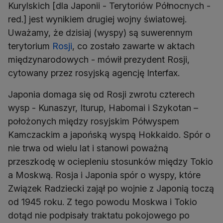
Kurylskich [dla Japonii - Terytoriów Północnych -
red.] jest wynikiem drugiej wojny światowej.
Uważamy, że dzisiaj (wyspy) są suwerennym
terytorium
Rosji
, co zostało zawarte w aktach
międzynarodowych - mówił prezydent Rosji,
cytowany przez rosyjską agencję Interfax.
Japonia domaga się od Rosji zwrotu czterech
wysp - Kunaszyr, Iturup, Habomai i Szykotan –
położonych między rosyjskim Półwyspem
Kamczackim a japońską wyspą Hokkaido. Spór o
nie trwa od wielu lat i stanowi poważną
przeszkodę w ociepleniu stosunków między Tokio
a Moskwą. Rosja i Japonia spór o wyspy, które
Związek Radziecki zajął po wojnie z Japonią toczą
od 1945 roku. Z tego powodu Moskwa i Tokio
dotąd nie podpisały traktatu pokojowego po