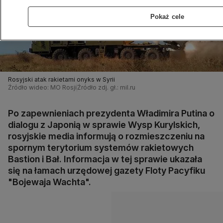
Pokaż cele
Rosyjski atak rakietami onyks w Syrii
Źródło wideo: MO Rosji
Źródło zdj. gł.: mil.ru
Po zapewnieniach prezydenta Władimira Putina o
dialogu z Japonią w sprawie Wysp Kurylskich,
rosyjskie media informują o rozmieszczeniu na
spornym terytorium systemów rakietowych
Bastion i Bał. Informacja w tej sprawie ukazała
się na łamach urzędowej gazety Floty Pacyfiku
"Bojewaja Wachta".