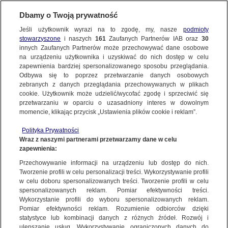
Dbamy o Twoją prywatność
SUBSKRYBUJ
Jeśli użytkownik wyrazi na to zgodę, my, nasze
podmioty
stowarzyszone
i naszych
161
Zaufanych Partnerów IAB oraz
30
LUBLIN
innych Zaufanych Partnerów może przechowywać dane osobowe
na urządzeniu użytkownika i uzyskiwać do nich dostęp w celu
Brutalnie pobili, nieprzytomnych podpalili
zapewnienia bardziej spersonalizowanego sposobu przeglądania.
na stosie z mebli. Ruszył proces
Odbywa się to poprzez przetwarzanie danych osobowych
zebranych z danych przeglądania przechowywanych w plikach
cookie. Użytkownik może udzielić/wycofać zgodę i sprzeciwić się
22.10.2025, 14:27
przetwarzaniu w oparciu o uzasadniony interes w dowolnym
momencie, klikając przycisk „Ustawienia plików cookie i reklam”.
Posłuchaj artykułu
Polityka Prywatności
Czyta lektor AI
Wraz z naszymi partnerami przetwarzamy dane w celu
zapewnienia:
Przechowywanie informacji na urządzeniu lub dostęp do nich.
Tworzenie profili w celu personalizacji treści. Wykorzystywanie profili
w celu doboru spersonalizowanych treści. Tworzenie profili w celu
spersonalizowanych reklam. Pomiar efektywności treści.
Wykorzystanie profili do wyboru spersonalizowanych reklam.
Pomiar efektywności reklam. Rozumienie odbiorców dzięki
statystyce lub kombinacji danych z różnych źródeł. Rozwój i
ulepszanie usług. Wykorzystywanie ograniczonych danych do