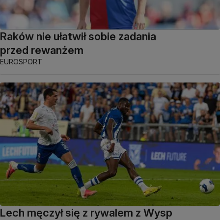
Raków nie ułatwił sobie zadania
przed rewanżem
EUROSPORT
Lech męczył się z rywalem z Wysp