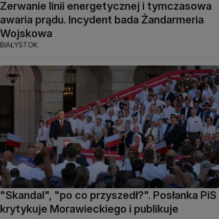
Zerwanie linii energetycznej i tymczasowa
awaria prądu. Incydent bada Żandarmeria
Wojskowa
BIAŁYSTOK
"Skandal", "po co przyszedł?". Posłanka PiS
krytykuje Morawieckiego i publikuje