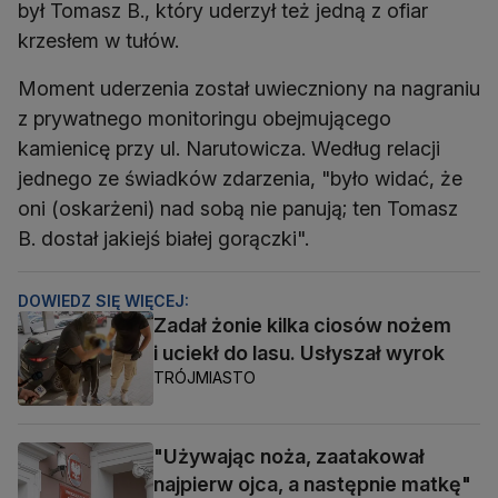
był Tomasz B., który uderzył też jedną z ofiar
krzesłem w tułów.
Moment uderzenia został uwieczniony na nagraniu
z prywatnego monitoringu obejmującego
kamienicę przy ul. Narutowicza. Według relacji
jednego ze świadków zdarzenia, "było widać, że
oni (oskarżeni) nad sobą nie panują; ten Tomasz
B. dostał jakiejś białej gorączki".
DOWIEDZ SIĘ WIĘCEJ:
Zadał żonie kilka ciosów nożem
i uciekł do lasu. Usłyszał wyrok
TRÓJMIASTO
"Używając noża, zaatakował
najpierw ojca, a następnie matkę"