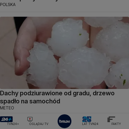
POLSKA
Dachy podziurawione od gradu, drzewo
spadło na samochód
METEO
TVN24+
OGLĄDAJ TV
LAT TVN24
FAKTY