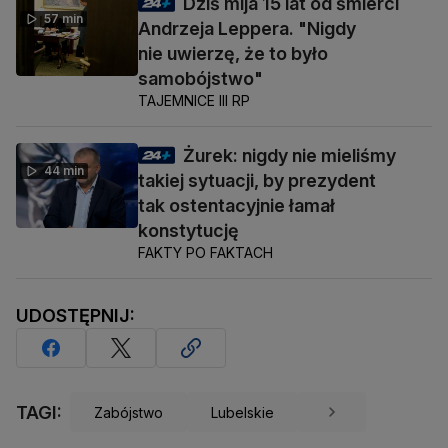
Dziś mija 15 lat od śmierci
57 min
Andrzeja Leppera. "Nigdy
nie uwierzę, że to było
samobójstwo"
TAJEMNICE III RP
Żurek: nigdy nie mieliśmy
44 min
takiej sytuacji, by prezydent
tak ostentacyjnie łamał
konstytucję
FAKTY PO FAKTACH
UDOSTĘPNIJ:
TAGI:
Zabójstwo
Lubelskie