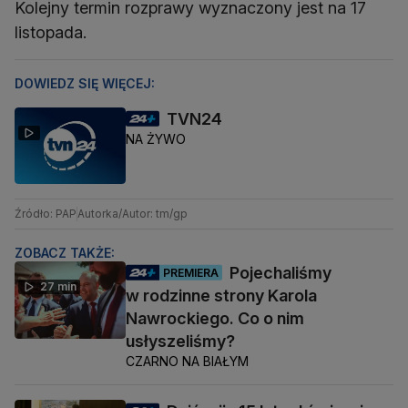
Kolejny termin rozprawy wyznaczony jest na 17
listopada.
DOWIEDZ SIĘ WIĘCEJ:
TVN24
NA ŻYWO
Źródło: PAP
Autorka/Autor: tm/gp
ZOBACZ TAKŻE:
Pojechaliśmy
PREMIERA
27 min
w rodzinne strony Karola
Nawrockiego. Co o nim
usłyszeliśmy?
CZARNO NA BIAŁYM