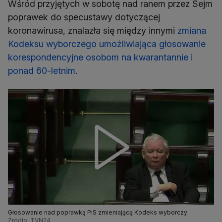
Wśród przyjętych w sobotę nad ranem przez Sejm
poprawek do specustawy dotyczącej
koronawirusa, znalazła się między innymi
zmiana
Kodeksu wyborczego umożliwiająca głosowanie
korespondencyjne osobom na kwarantannie i
ponad 60-letnim
.
Głosowanie nad poprawką PiS zmieniającą Kodeks wyborczy
Źródło: TVN24