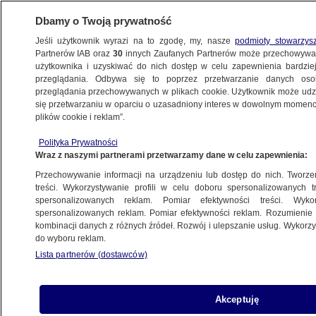
Dbamy o Twoją prywatność
Jeśli użytkownik wyrazi na to zgodę, my, nasze
podmioty stowarzys
Partnerów IAB oraz
30
innych Zaufanych Partnerów może przechowywa
użytkownika i uzyskiwać do nich dostęp w celu zapewnienia bardzi
przeglądania. Odbywa się to poprzez przetwarzanie danych os
przeglądania przechowywanych w plikach cookie. Użytkownik może udzie
POLSKA
się przetwarzaniu w oparciu o uzasadniony interes w dowolnym momencie
plików cookie i reklam”.
Hołownia: jeśli choć jedna osoba zachoruje
Polityka Prywatności
lub umrze, to pójdzie na ich sumienia
Wraz z naszymi partnerami przetwarzamy dane w celu zapewnienia:
Przechowywanie informacji na urządzeniu lub dostęp do nich. Tworzeni
28.03.2020, 22:04
treści. Wykorzystywanie profili w celu doboru spersonalizowanych tr
spersonalizowanych reklam. Pomiar efektywności treści. Wyko
spersonalizowanych reklam. Pomiar efektywności reklam. Rozumienie o
Udostępnij
kombinacji danych z różnych źródeł. Rozwój i ulepszanie usług. Wykor
do wyboru reklam.
Lista partnerów (dostawców)
Akceptuję