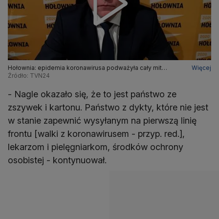
Hołownia: epidemia koronawirusa podważyła cały mit
Więcej
państwa mlekiem i miodem płynącego
Źródło: TVN24
- Nagle okazało się, że to jest państwo ze
zszywek i kartonu. Państwo z dykty, które nie jest
w stanie zapewnić wysyłanym na pierwszą linię
frontu [walki z koronawirusem - przyp. red.],
lekarzom i pielęgniarkom, środków ochrony
osobistej - kontynuował.