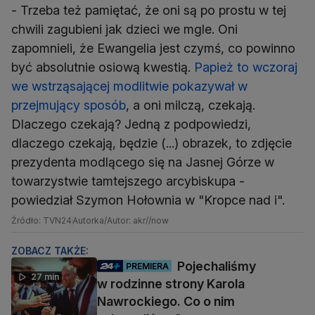
- Trzeba też pamiętać, że oni są po prostu w tej
chwili zagubieni jak dzieci we mgle. Oni
zapomnieli, że Ewangelia jest czymś, co powinno
być absolutnie osiową kwestią.
Papież to wczoraj
we wstrząsającej modlitwie pokazywał w
przejmujący sposób
, a oni milczą, czekają.
Dlaczego czekają? Jedną z podpowiedzi,
dlaczego czekają, będzie (...) obrazek, to zdjęcie
prezydenta modlącego się na Jasnej Górze w
towarzystwie tamtejszego arcybiskupa -
powiedział Szymon Hołownia w "Kropce nad i".
Źródło: TVN24
Autorka/Autor: akr//now
ZOBACZ TAKŻE:
Pojechaliśmy
PREMIERA
27 min
w rodzinne strony Karola
Nawrockiego. Co o nim