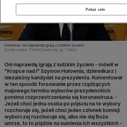
Pokaż cele
Hołownia: oni naprawdę igrają z ludzkim życiem
Źródło wideo: TVN24
Źródło zdj. gł.: TVN24
Oni naprawdę igrają z ludzkim życiem - mówił w
"Kropce nad i" Szymon Hołownia, dziennikarz i
niezależny kandydat na prezydenta. Komentował
w ten sposób forsowanie przez rządzących
majowego terminu wyborów prezydenckich
pomimo rozprzestrzeniania się koronawirusa. -
Jeżeli choć jedna osoba po pójściu na te wybory
rozchoruje się, jeżeli choć jeden członek komisji
wyborczej rozchoruje się, albo nie daj Boże
umrze, to to pójdzie na sumienia ich wszystkich -