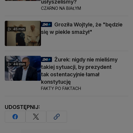
usłyszeliśmy?
CZARNO NA BIAŁYM
Groziła Wojtyle, że "będzie
45 min
się w piekle smażył"
Żurek: nigdy nie mieliśmy
44 min
takiej sytuacji, by prezydent
tak ostentacyjnie łamał
konstytucję
FAKTY PO FAKTACH
UDOSTĘPNIJ: