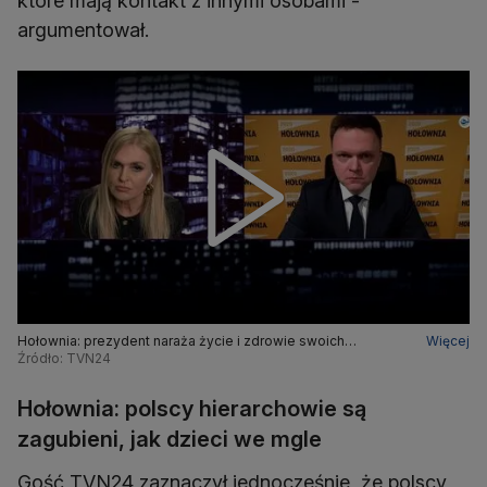
które mają kontakt z innymi osobami -
argumentował.
Hołownia: prezydent naraża życie i zdrowie swoich
Więcej
współpracowników
Źródło: TVN24
Hołownia: polscy hierarchowie są
zagubieni, jak dzieci we mgle
Gość TVN24 zaznaczył jednocześnie, że polscy