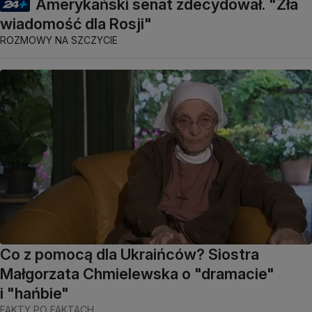
Amerykański senat zdecydował. "Zła
wiadomość dla Rosji"
ROZMOWY NA SZCZYCIE
Co z pomocą dla Ukraińców? Siostra
Małgorzata Chmielewska o "dramacie"
i "hańbie"
FAKTY PO FAKTACH