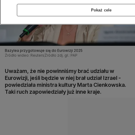
Pokaż cele
Bazylea przygotowuje się do Eurowizji 2025
Źródło wideo: Reuters
Źródło zdj. gł.: PAP
Uważam, że nie powinniśmy brać udziału w
Eurowizji, jeśli będzie w niej brał udział Izrael -
powiedziała ministra kultury Marta Cienkowska.
Taki ruch zapowiedziały już inne kraje.