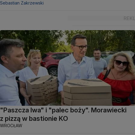
Sebastian Zakrzewski
"Paszcza lwa" i "palec boży". Morawiecki
z pizzą w bastionie KO
WROCŁAW