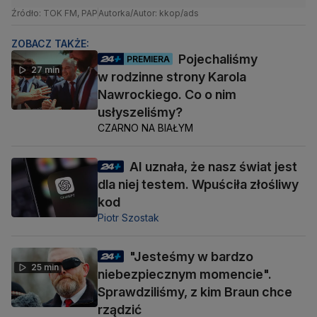
Źródło: TOK FM, PAP
Autorka/Autor: kkop/ads
ZOBACZ TAKŻE:
Pojechaliśmy
PREMIERA
27 min
w rodzinne strony Karola
Nawrockiego. Co o nim
usłyszeliśmy?
CZARNO NA BIAŁYM
AI uznała, że nasz świat jest
dla niej testem. Wpuściła złośliwy
kod
Piotr Szostak
"Jesteśmy w bardzo
25 min
niebezpiecznym momencie".
Sprawdziliśmy, z kim Braun chce
rządzić