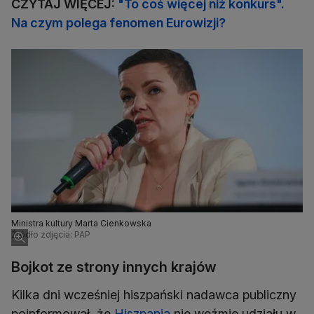
CZYTAJ WIĘCEJ:
"To coś więcej niż konkurs".
Na czym polega fenomen Eurowizji?
Ministra kultury Marta Cienkowska
Źródło zdjęcia: PAP
Bojkot ze strony innych krajów
Kilka dni wcześniej hiszpański nadawca publiczny
poinformował, że
Hiszpania
nie weźmie udziału w