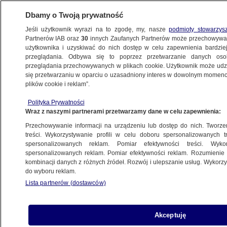
Dbamy o Twoją prywatność
Jeśli użytkownik wyrazi na to zgodę, my, nasze
podmioty stowarzys
Partnerów IAB oraz
30
innych Zaufanych Partnerów może przechowywa
użytkownika i uzyskiwać do nich dostęp w celu zapewnienia bardzi
przeglądania. Odbywa się to poprzez przetwarzanie danych os
przeglądania przechowywanych w plikach cookie. Użytkownik może udzie
POLSKA
się przetwarzaniu w oparciu o uzasadniony interes w dowolnym momencie
plików cookie i reklam”.
Ministra kultury: nie powinniśmy brać
Polityka Prywatności
udziału w Eurowizji, jeśli będzie tam Izrael
Wraz z naszymi partnerami przetwarzamy dane w celu zapewnienia:
Przechowywanie informacji na urządzeniu lub dostęp do nich. Tworzeni
20.09.2025, 12:12
treści. Wykorzystywanie profili w celu doboru spersonalizowanych tr
spersonalizowanych reklam. Pomiar efektywności treści. Wyko
Posłuchaj artykułu
spersonalizowanych reklam. Pomiar efektywności reklam. Rozumienie o
Czyta lektor AI
kombinacji danych z różnych źródeł. Rozwój i ulepszanie usług. Wykor
do wyboru reklam.
Lista partnerów (dostawców)
Akceptuję