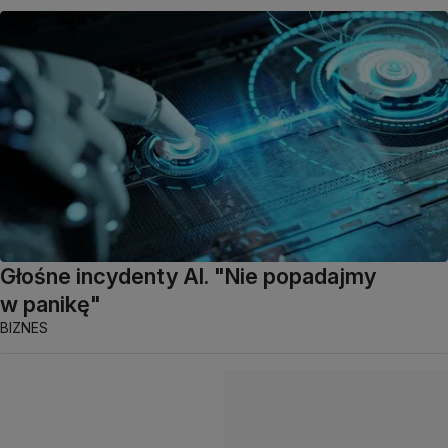
Głośne incydenty AI. "Nie popadajmy
w panikę"
BIZNES