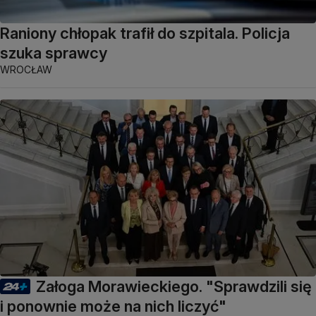
Raniony chłopak trafił do szpitala. Policja
szuka sprawcy
WROCŁAW
Załoga Morawieckiego. "Sprawdzili się
i ponownie może na nich liczyć"