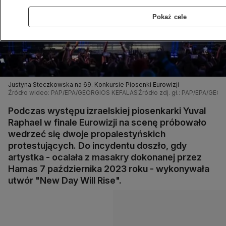
Pokaż cele
Justyna Steczkowska na 69. Konkursie Piosenki Eurowizji
Źródło wideo: PAP/EPA/GEORGIOS KEFALAS
Źródło zdj. gł.: PAP/EPA/GE
Podczas występu izraelskiej piosenkarki Yuval
Raphael w finale Eurowizji na scenę próbowało
wedrzeć się dwoje propalestyńskich
protestujących. Do incydentu doszło, gdy
artystka - ocalała z masakry dokonanej przez
Hamas 7 października 2023 roku - wykonywała
utwór "New Day Will Rise".