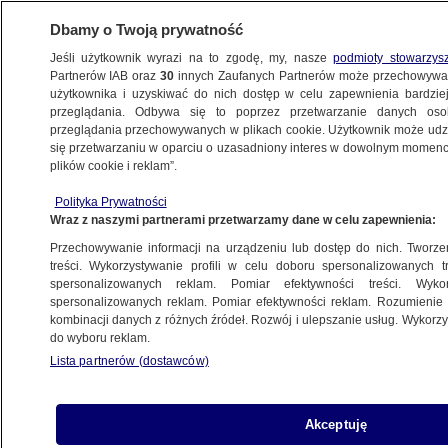
Dbamy o Twoją prywatność
Jeśli użytkownik wyrazi na to zgodę, my, nasze
podmioty stowarzys
Partnerów IAB oraz
30
innych Zaufanych Partnerów może przechowywa
użytkownika i uzyskiwać do nich dostęp w celu zapewnienia bardzi
przeglądania. Odbywa się to poprzez przetwarzanie danych os
przeglądania przechowywanych w plikach cookie. Użytkownik może udzie
ŚWIAT
się przetwarzaniu w oparciu o uzasadniony interes w dowolnym momencie
plików cookie i reklam”.
Eurowizja 2025. Incydent podczas występu
Polityka Prywatności
izraelskiej artystki
Wraz z naszymi partnerami przetwarzamy dane w celu zapewnienia:
Przechowywanie informacji na urządzeniu lub dostęp do nich. Tworzeni
18.05.2025, 06:03
treści. Wykorzystywanie profili w celu doboru spersonalizowanych tr
spersonalizowanych reklam. Pomiar efektywności treści. Wyko
Posłuchaj artykułu
spersonalizowanych reklam. Pomiar efektywności reklam. Rozumienie o
Czyta lektor AI
kombinacji danych z różnych źródeł. Rozwój i ulepszanie usług. Wykor
do wyboru reklam.
Lista partnerów (dostawców)
Akceptuję