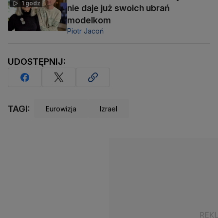
1 godz
nie daje już swoich ubrań
modelkom
Piotr Jacoń
UDOSTĘPNIJ:
TAGI:
Eurowizja
Izrael