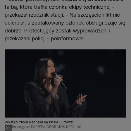
farbą, która trafiła członka ekipy technicznej -
przekazał rzecznik stacji. - Na szczęście nikt nie
ucierpiał, a zaatakowany członek obsługi czuje się
dobrze. Protestujący zostali wyprowadzeni i
przekazani policji - poinformował.
Występ Yuval Raphael na finale Eurowizji
Źródło zdjęcia: PAP/EPA/GEORGIOS KEFALAS