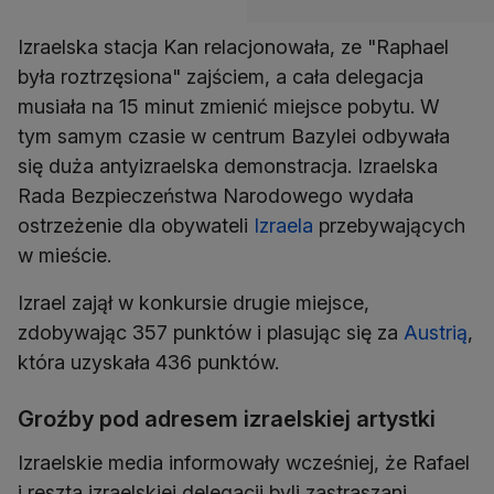
Izraelska stacja Kan relacjonowała, ze "Raphael
była roztrzęsiona" zajściem, a cała delegacja
musiała na 15 minut zmienić miejsce pobytu. W
tym samym czasie w centrum Bazylei odbywała
się duża antyizraelska demonstracja. Izraelska
Rada Bezpieczeństwa Narodowego wydała
ostrzeżenie dla obywateli
Izraela
przebywających
w mieście.
Izrael zajął w konkursie drugie miejsce,
zdobywając 357 punktów i plasując się za
Austrią
,
która uzyskała 436 punktów.
Groźby pod adresem izraelskiej artystki
Izraelskie media informowały wcześniej, że Rafael
i reszta izraelskiej delegacji byli zastraszani