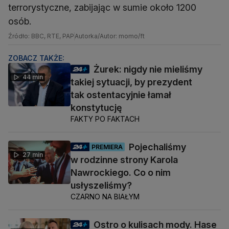
terrorystyczne, zabijając w sumie około 1200
osób.
Źródło: BBC, RTE, PAP
Autorka/Autor: momo/ft
ZOBACZ TAKŻE:
Żurek: nigdy nie mieliśmy
44 min
takiej sytuacji, by prezydent
tak ostentacyjnie łamał
konstytucję
FAKTY PO FAKTACH
Pojechaliśmy
PREMIERA
27 min
w rodzinne strony Karola
Nawrockiego. Co o nim
usłyszeliśmy?
CZARNO NA BIAŁYM
Ostro o kulisach mody. Hase