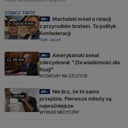
Źródło: PAP
Autorka/Autor: kkop/ tam
ZOBACZ TAKŻE:
Machulski mówi o relacji
1 godz 6 min
z przyrodnim bratem. To polityk
Konfederacji
Piotr Jacoń
Amerykański senat
38 min
zdecydował. "Zła wiadomość dla
Rosji"
ROZMOWY NA SZCZYCIE
Nie licz, że to samo
28 min
przejdzie. Pierwsze minuty są
najważniejsze
WYWIAD MEDYCZNY