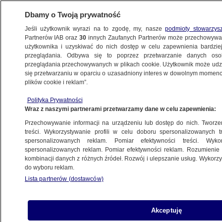
Dbamy o Twoją prywatność
Jeśli użytkownik wyrazi na to zgodę, my, nasze
podmioty stowarzys
Partnerów IAB oraz
30
innych Zaufanych Partnerów może przechowywa
użytkownika i uzyskiwać do nich dostęp w celu zapewnienia bardzi
przeglądania. Odbywa się to poprzez przetwarzanie danych os
przeglądania przechowywanych w plikach cookie. Użytkownik może udzie
LUBLIN
się przetwarzaniu w oparciu o uzasadniony interes w dowolnym momencie
plików cookie i reklam”.
Państwo wybuduje nowy dom rodzinie
Polityka Prywatności
z Wyryk? "Tak będzie"
Wraz z naszymi partnerami przetwarzamy dane w celu zapewnienia:
Przechowywanie informacji na urządzeniu lub dostęp do nich. Tworzeni
28.10.2025, 10:06
treści. Wykorzystywanie profili w celu doboru spersonalizowanych tr
spersonalizowanych reklam. Pomiar efektywności treści. Wyko
Posłuchaj artykułu
spersonalizowanych reklam. Pomiar efektywności reklam. Rozumienie o
Czyta lektor AI
kombinacji danych z różnych źródeł. Rozwój i ulepszanie usług. Wykor
do wyboru reklam.
Lista partnerów (dostawców)
Akceptuję