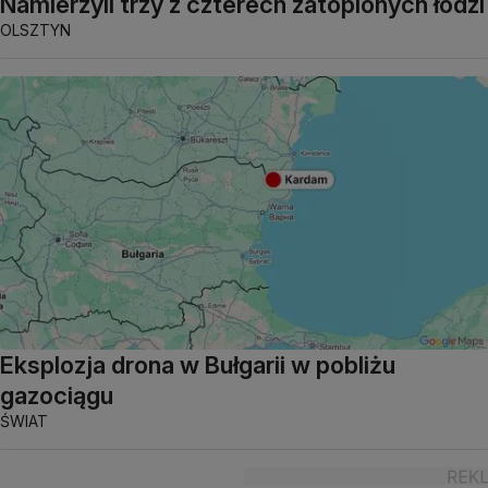
Namierzyli trzy z czterech zatopionych łodzi
OLSZTYN
Eksplozja drona w Bułgarii w pobliżu
gazociągu
ŚWIAT