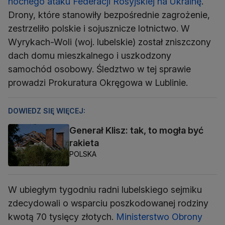
nocnego ataku Federacji Rosyjskiej na Ukrainę
.
Drony, które stanowiły bezpośrednie zagrożenie,
zestrzeliło polskie i sojusznicze lotnictwo. W
Wyrykach-Woli (woj. lubelskie) został zniszczony
dach domu mieszkalnego i uszkodzony
samochód osobowy. Śledztwo w tej sprawie
prowadzi Prokuratura Okręgowa w Lublinie.
DOWIEDZ SIĘ WIĘCEJ:
Generał Klisz: tak, to mogła być
rakieta
POLSKA
W ubiegłym tygodniu radni lubelskiego sejmiku
zdecydowali o wsparciu poszkodowanej rodziny
kwotą 70 tysięcy złotych.
Ministerstwo Obrony