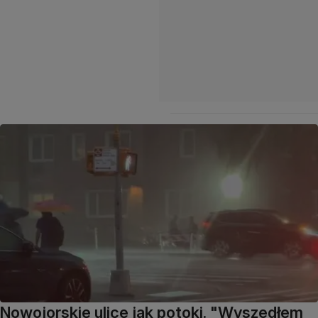
Nowojorskie ulice jak potoki. "Wyszedłem