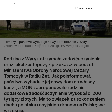
Pokaż cele
Tomczyk: państwo wybuduje nowy dom rodzinie z Wyryk
Źródło wideo: Radio Zet
Źródło zdj. gł.: PAP/Wojtek Jargiło
Rodzina z Wyryk otrzymała zadośćuczynienie
oraz lokal zastępczy - przekazał wiceszef
Ministerstwa Obrony Narodowej Cezary
Tomczyk w Radiu Zet. Jak poinformował,
państwo wybuduje jej nowy dom na własny
koszt, a MON zaproponowało rodzinie
dodatkowe zadośćuczynienie wysokości 200
tysięcy złotych. Ma to związek z uszkodzeniem
dachu po ataku rosyjskich dronów na Polskę we
wrześniu.