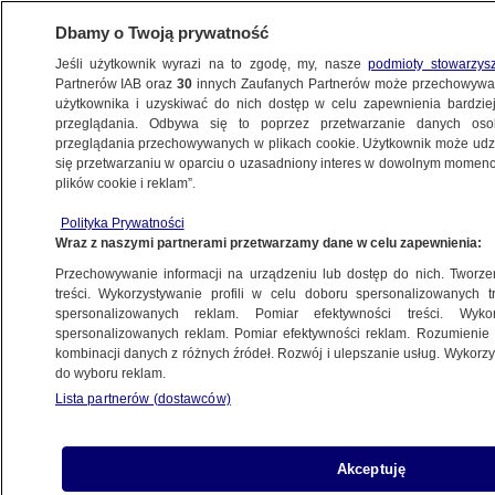
Dbamy o Twoją prywatność
Jeśli użytkownik wyrazi na to zgodę, my, nasze
podmioty stowarzys
Partnerów IAB oraz
30
innych Zaufanych Partnerów może przechowywa
użytkownika i uzyskiwać do nich dostęp w celu zapewnienia bardzi
przeglądania. Odbywa się to poprzez przetwarzanie danych os
przeglądania przechowywanych w plikach cookie. Użytkownik może udzie
KRAKÓW
się przetwarzaniu w oparciu o uzasadniony interes w dowolnym momencie
plików cookie i reklam”.
Prokuratura zawiesza prezydenta i jego
Polityka Prywatności
współpracowników. Wcześniej mówili,
Wraz z naszymi partnerami przetwarzamy dane w celu zapewnienia:
że wracają do pracy
Przechowywanie informacji na urządzeniu lub dostęp do nich. Tworzeni
treści. Wykorzystywanie profili w celu doboru spersonalizowanych tr
28.10.2025, 12:52
Aktualizacja:
28.10.2025, 14:38
spersonalizowanych reklam. Pomiar efektywności treści. Wyko
spersonalizowanych reklam. Pomiar efektywności reklam. Rozumienie o
kombinacji danych z różnych źródeł. Rozwój i ulepszanie usług. Wykor
Posłuchaj artykułu
do wyboru reklam.
Czyta lektor AI
Lista partnerów (dostawców)
Akceptuję