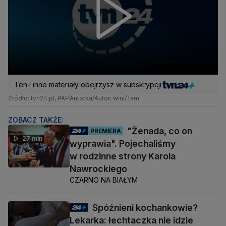
Ten i inne materiały obejrzysz w subskrypcji
Źródło: tvn24.pl, PAP
Autorka/Autor: wini/ tam
ZOBACZ TAKŻE:
"Żenada, co on
PREMIERA
27 min
wyprawia". Pojechaliśmy
w rodzinne strony Karola
Nawrockiego
CZARNO NA BIAŁYM
Spóźnieni kochankowie?
Lekarka: łechtaczka nie idzie