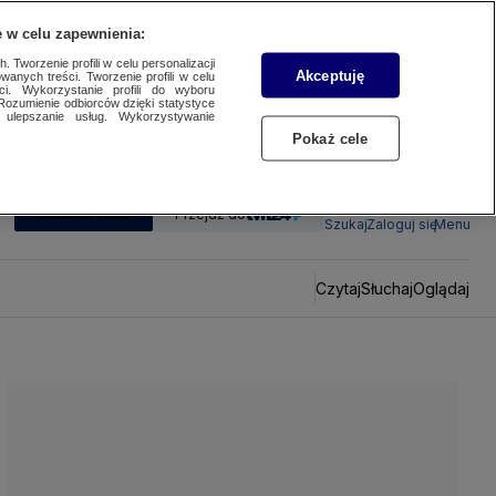
 w celu zapewnienia:
 Tworzenie profili w celu personalizacji
Akceptuję
wanych treści. Tworzenie profili w celu
ci. Wykorzystanie profili do wyboru
Rozumienie odbiorców dzięki statystyce
ulepszanie usług. Wykorzystywanie
Pokaż cele
SUBSKRYBUJ
Przejdź do
Szukaj
Zaloguj się
Menu
Czytaj
Słuchaj
Oglądaj