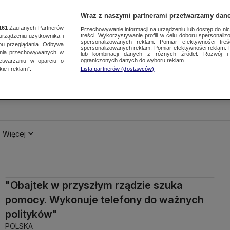
Wraz z naszymi partnerami przetwarzamy dane
161
Zaufanych Partnerów
Przechowywanie informacji na urządzeniu lub dostęp do nich.
treści. Wykorzystywanie profili w celu doboru spersonalizo
ządzeniu użytkownika i
spersonalizowanych reklam. Pomiar efektywności treś
bu przeglądania. Odbywa
spersonalizowanych reklam. Pomiar efektywności reklam. 
ania przechowywanych w
lub kombinacji danych z różnych źródeł. Rozwój i 
ograniczonych danych do wyboru reklam.
zetwarzaniu w oparciu o
ie i reklam”.
Lista partnerów (dostawców)
Więcej
"Obajtek w przyszłym rządzie szuka
pomocy. Wykonuje telefony do ważnych
polityków"
POLSKA