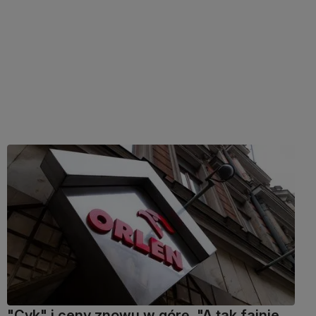
"Cyk" i ceny znowu w górę. "A tak fajnie