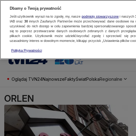
Dbamy o Twoją prywatność
Jeśli użytkownik wyrazi na to zgodę, my, nasze
podmioty stowarzyszone
i naszych
IAB oraz
30
innych Zaufanych Partnerów może przechowywać dane osobowe na ur
uzyskiwać do nich dostęp w celu zapewnienia bardziej spersonalizowanego sposo
się to poprzez przetwarzanie danych osobowych zebranych z danych przegląd
plikach cookie. Użytkownik może udzielić/wycofać zgodę i sprzeciwić się pr
uzasadniony interes w dowolnym momencie, klikając przycisk „Ustawienia plików cook
Polityka Prywatności
Oglądaj TVN24
Najnowsze
Fakty
Świat
Polska
Regionalne
ORLEN