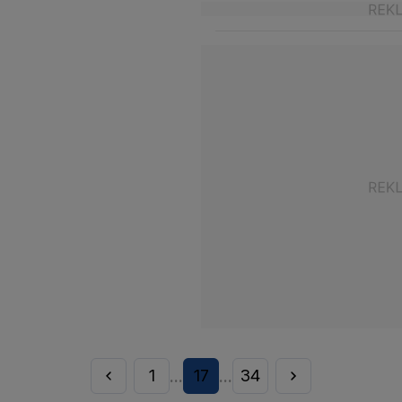
1
17
34
...
...