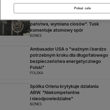
PROGRAMY
Pokaż cele
"Bezprecedensowa, rujnująca dla
państwa, wymiana ciosów". Tusk
komentuje atomowy spór
BIZNES
Ambasador USA o "ważnym i bardzo
potrzebnym kroku dla długofalowego
bezpieczeństwa energetycznego
Polski"
POLSKA
Spółka Orlenu krytykuje działania
ABW. "Niekompetentne
i nieodpowiedzialne"
BIZNES