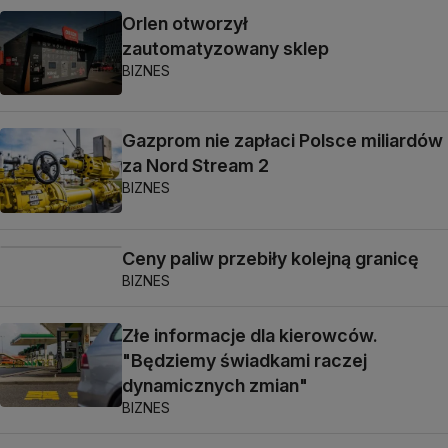
Orlen otworzył
zautomatyzowany sklep
BIZNES
Gazprom nie zapłaci Polsce miliardów
za Nord Stream 2
BIZNES
Ceny paliw przebiły kolejną granicę
BIZNES
Złe informacje dla kierowców.
"Będziemy świadkami raczej
dynamicznych zmian"
BIZNES