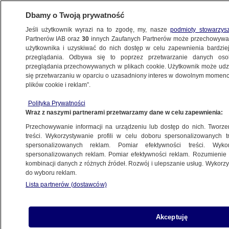
Dbamy o Twoją prywatność
Jeśli użytkownik wyrazi na to zgodę, my, nasze
podmioty stowarzys
Partnerów IAB oraz
30
innych Zaufanych Partnerów może przechowywa
użytkownika i uzyskiwać do nich dostęp w celu zapewnienia bardzi
przeglądania. Odbywa się to poprzez przetwarzanie danych os
przeglądania przechowywanych w plikach cookie. Użytkownik może udzie
ORLEN
się przetwarzaniu w oparciu o uzasadniony interes w dowolnym momencie
plików cookie i reklam”.
Media: syn Jacka Kurskiego
w paliwowej spółce
Polityka Prywatności
Wraz z naszymi partnerami przetwarzamy dane w celu zapewnienia:
BIZNES
Przechowywanie informacji na urządzeniu lub dostęp do nich. Tworzeni
treści. Wykorzystywanie profili w celu doboru spersonalizowanych tr
Piotr Woźniak: jak się jedna grupa
spersonalizowanych reklam. Pomiar efektywności treści. Wyko
dyletantów spiera z drugą grupą
spersonalizowanych reklam. Pomiar efektywności reklam. Rozumienie o
kombinacji danych z różnych źródeł. Rozwój i ulepszanie usług. Wykor
dyletantów, to lepiej wyjść z sali
do wyboru reklam.
POLSKA
Lista partnerów (dostawców)
Służby specjalne mówią "nie" dla
Akceptuję
małego atomu