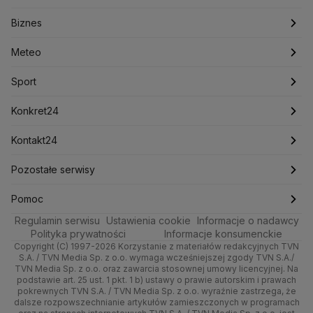
Konfederacja
Krajowa Administracja Skarbowa
Biznes
Podcasty
Kryptowaluty
Fakty po Faktach
Krzysztof Bosak
Krzysztof Hetman
Warszawa
Biznes
Lasy Państwowe
Lech Wałęsa
Lewica
Meteo
Artykuły
Fakty o Świecie
Łódź
Najnowsze
Meteo
Lotnisko Chopina
Lotto
Maciej Wąsik
Marcin Przydacz
Marcin Kierwiński
Marian Banaś
Sport
Newslettery
Ludzie Faktów
Katowice
Notowania
Pogoda godzinowa
Sport
Mariusz Błaszczak
Mariusz Kamiński
Mark Zuckerberg
Mateusz Morawiecki
Zdrowie
Kraków
Pieniądze
Pogoda długoterminowa
Piłka Nożna
Konkret24
Michał Kamiński
Technologia
Poznań
Nieruchomości
Pogoda na jutro
Ministerstwo Aktywów Państwowych
Tenis
Najnowsze
Kontakt24
Ministerstwo Edukacji i Nauki
Kultura i styl
Trójmiasto
Rynki
Pogoda na weekend
Kolarstwo
Polska
Najnowsze
Pozostałe serwisy
Ministerstwo Infrastruktury
Ministerstwo Kultury
Ministerstwo Obrony Narodowej
Ciekawostki
Wrocław
Dla firm
Najnowsze
Skoki Narciarskie
Świat
Gorące Tematy
TVN
Pomoc
Ministerstwo Rolnictwa
Regulamin serwisu
Quizy
Ustawienia cookie
Informacje o nadawcy
Ministerstwo Rozwoju i Technologii
Kielce
Handel
Polska
Sporty zimowe
Polityka
Wyślij zgłoszenie
Dzień Dobry TVN
Centrum pomocy
Polityka prywatności
Informacje konsumenckie
Ministerstwo Sportu i Turystyki
Copyright (C) 1997-2026 Korzystanie z materiałów redakcyjnych TVN
Tematy
Kujawsko-pomorskie
Ze świata
Prognoza
Lekkoatletyka
Zdrowie
Uwaga TVN
Ministerstwo Cyfryzacji
Test zgodności
S.A. / TVN Media Sp. z o.o. wymaga wcześniejszej zgody TVN S.A./
TVN Media Sp. z o.o. oraz zawarcia stosownej umowy licencyjnej. Na
Ministerstwo Edukacji Narodowej
Lublin
podstawie art. 25 ust. 1 pkt. 1 b) ustawy o prawie autorskim i prawach
Tech
Świat
Siatkówka
Tech
HGTV
Oglądaj na TV
Ministerstwo Finansów
pokrewnych TVN S.A. / TVN Media Sp. z o.o. wyraźnie zastrzega, że
dalsze rozpowszechnianie artykułów zamieszczonych w programach
Ministerstwo Klimatu i Środowiska
Lubuskie
Moto
Nauka
F1
Nauka
TVN Turbo