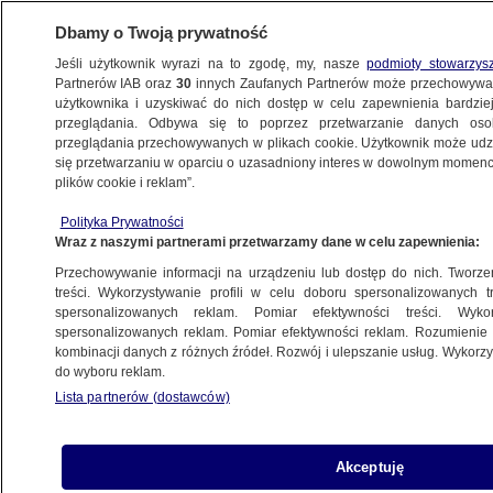
Dbamy o Twoją prywatność
Jeśli użytkownik wyrazi na to zgodę, my, nasze
podmioty stowarzys
Partnerów IAB oraz
30
innych Zaufanych Partnerów może przechowywa
użytkownika i uzyskiwać do nich dostęp w celu zapewnienia bardzi
przeglądania. Odbywa się to poprzez przetwarzanie danych os
przeglądania przechowywanych w plikach cookie. Użytkownik może udzie
FAKTY PO FAKTACH
się przetwarzaniu w oparciu o uzasadniony interes w dowolnym momencie
plików cookie i reklam”.
Kamiński: Sasina interesowało to, jak
Polityka Prywatności
najszybciej "opylić" nasze narodowe
Wraz z naszymi partnerami przetwarzamy dane w celu zapewnienia:
mienie
Przechowywanie informacji na urządzeniu lub dostęp do nich. Tworzeni
treści. Wykorzystywanie profili w celu doboru spersonalizowanych tr
22.01.2024, 20:33
spersonalizowanych reklam. Pomiar efektywności treści. Wyko
spersonalizowanych reklam. Pomiar efektywności reklam. Rozumienie o
kombinacji danych z różnych źródeł. Rozwój i ulepszanie usług. Wykor
Udostępnij
do wyboru reklam.
Lista partnerów (dostawców)
Akceptuję