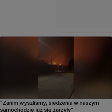
"Zanim wyszliśmy, siedzenia w naszym
samochodzie już się żarzyły"