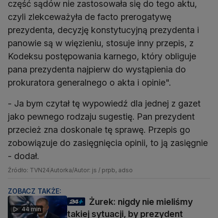
część sądów nie zastosowała się do tego aktu,
czyli zlekceważyła de facto prerogatywę
prezydenta, decyzję konstytucyjną prezydenta i
panowie są w więzieniu, stosuje inny przepis, z
Kodeksu postępowania karnego, który obliguje
pana prezydenta najpierw do wystąpienia do
prokuratora generalnego o akta i opinie".
- Ja bym czytał tę wypowiedź dla jednej z gazet
jako pewnego rodzaju sugestię. Pan prezydent
przecież zna doskonale tę sprawę. Przepis go
zobowiązuje do zasięgnięcia opinii, to ją zasięgnie
- dodał.
Źródło: TVN24
Autorka/Autor: js / prpb, adso
ZOBACZ TAKŻE:
Żurek: nigdy nie mieliśmy
44 min
takiej sytuacji, by prezydent