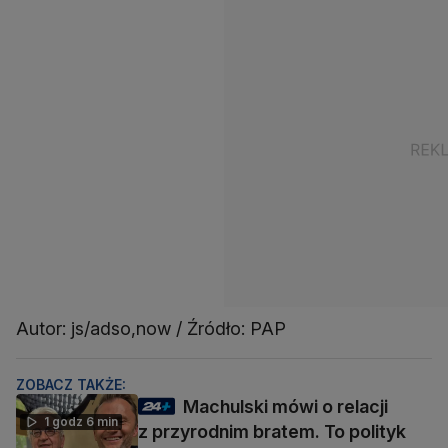
Autor: js/adso,now / Źródło: PAP
ZOBACZ TAKŻE:
Machulski mówi o relacji
1 godz 6 min
z przyrodnim bratem. To polityk