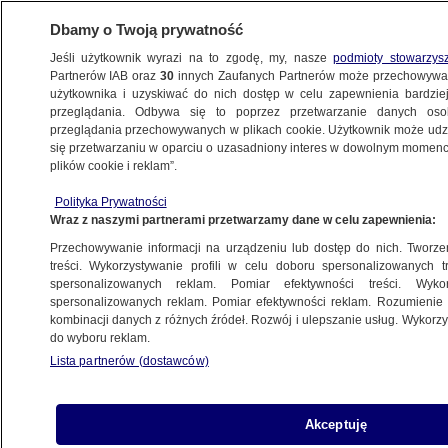
Dbamy o Twoją prywatność
Jeśli użytkownik wyrazi na to zgodę, my, nasze
podmioty stowarzys
Partnerów IAB oraz
30
innych Zaufanych Partnerów może przechowywa
użytkownika i uzyskiwać do nich dostęp w celu zapewnienia bardzi
przeglądania. Odbywa się to poprzez przetwarzanie danych os
przeglądania przechowywanych w plikach cookie. Użytkownik może udzie
POLSKA
się przetwarzaniu w oparciu o uzasadniony interes w dowolnym momencie
plików cookie i reklam”.
Zakończył się proces Tomasza Arabskiego
Polityka Prywatności
Wraz z naszymi partnerami przetwarzamy dane w celu zapewnienia:
8.05.2019, 13:25
Przechowywanie informacji na urządzeniu lub dostęp do nich. Tworzeni
treści. Wykorzystywanie profili w celu doboru spersonalizowanych tr
Udostępnij
spersonalizowanych reklam. Pomiar efektywności treści. Wyko
spersonalizowanych reklam. Pomiar efektywności reklam. Rozumienie o
kombinacji danych z różnych źródeł. Rozwój i ulepszanie usług. Wykor
do wyboru reklam.
Lista partnerów (dostawców)
Akceptuję