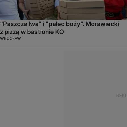
"Paszcza lwa" i "palec boży". Morawiecki
z pizzą w bastionie KO
WROCŁAW