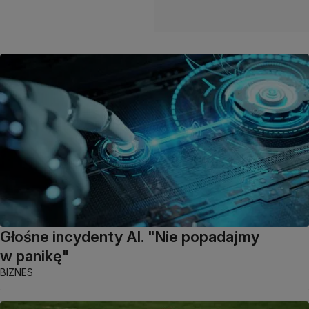
Głośne incydenty AI. "Nie popadajmy
w panikę"
BIZNES