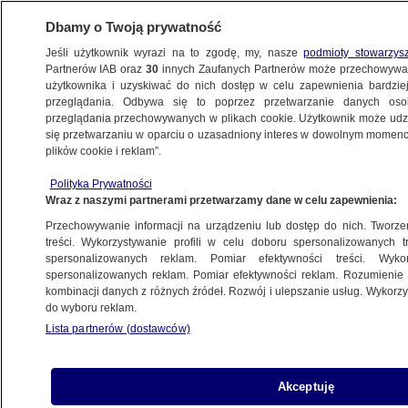
Dbamy o Twoją prywatność
Jeśli użytkownik wyrazi na to zgodę, my, nasze
podmioty stowarzys
Partnerów IAB oraz
30
innych Zaufanych Partnerów może przechowywa
użytkownika i uzyskiwać do nich dostęp w celu zapewnienia bardzi
przeglądania. Odbywa się to poprzez przetwarzanie danych os
przeglądania przechowywanych w plikach cookie. Użytkownik może udzie
POLSKA
się przetwarzaniu w oparciu o uzasadniony interes w dowolnym momencie
plików cookie i reklam”.
Nawrocki: zaproponowałem, by odebrać
Polityka Prywatności
Zełenskiemu Order Orła Białego
Wraz z naszymi partnerami przetwarzamy dane w celu zapewnienia:
Przechowywanie informacji na urządzeniu lub dostęp do nich. Tworzeni
Mikołaj Gątkiewicz
treści. Wykorzystywanie profili w celu doboru spersonalizowanych tr
spersonalizowanych reklam. Pomiar efektywności treści. Wyko
29.05.2026, 10:31
spersonalizowanych reklam. Pomiar efektywności reklam. Rozumienie o
kombinacji danych z różnych źródeł. Rozwój i ulepszanie usług. Wykor
do wyboru reklam.
Posłuchaj artykułu
Czyta lektor AI
Lista partnerów (dostawców)
Akceptuję