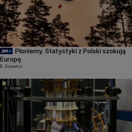
Płoniemy. Statystyki z Polski szokują
Europę
B. Żurawicz
24 min