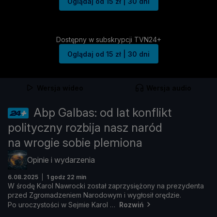
Oglądaj od 15 zł | 30 dni
Dostępny w subskrypcji TVN24+
Oglądaj od 15 zł | 30 dni
Wersja wideo
Wersja audio
Abp Galbas: od lat konflikt
polityczny rozbija nasz naród
na wrogie sobie plemiona
Opinie i wydarzenia
6.08.2025
1 godz 22 min
W ś
rodę
Karol
Nawrocki
został
zaprzysięż
ony
na
prezydenta
przed
Zgromadzeniem
Narodowym
i
wygł
osił
orę
dzie.
Po
uroczystoś
ci
w
Sejmie
Karol
Rozwiń