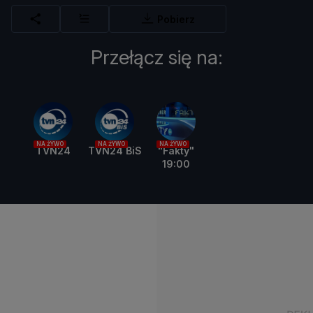
Pobierz
Przełącz się na:
NA ŻYWO
NA ŻYWO
NA ŻYWO
TVN24
TVN24 BiS
"Fakty"
19:00