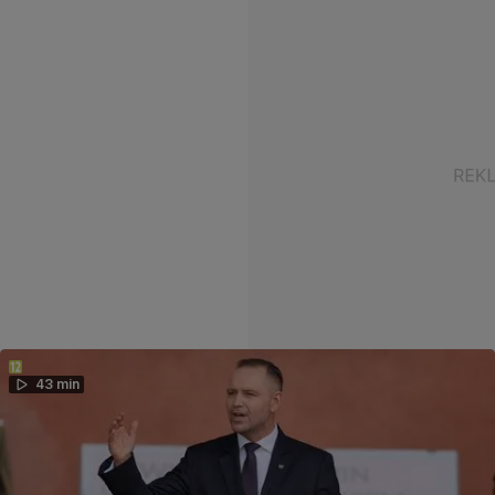
43 min