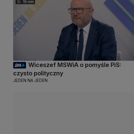
19 min
Wiceszef MSWiA o pomyśle PiS:
czysto polityczny
JEDEN NA JEDEN