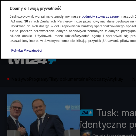
Dbamy o Twoją prywatność
Jeśli użytkownik wyrazi na to zgodę, my, nasze
podmioty stowarzyszone
i naszych
IAB oraz
30
innych Zaufanych Partnerów może przechowywać dane osobowe na ur
uzyskiwać do nich dostęp w celu zapewnienia bardziej spersonalizowanego sposo
się to poprzez przetwarzanie danych osobowych zebranych z danych przegląd
plikach cookie. Użytkownik może udzielić/wycofać zgodę i sprzeciwić się pr
uzasadniony interes w dowolnym momencie, klikając przycisk „Ustawienia plików cook
Polityka Prywatności
Na żywo
Programy
Filmy dokumentalne
Podcasty
Artykuły
N
Tusk: ma
identyczne p