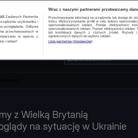
Wraz z naszymi partnerami przetwarzamy dane
161
Zaufanych Partnerów
Przechowywanie informacji na urządzeniu lub dostęp do nich.
treści. Wykorzystywanie profili w celu doboru spersonalizo
ządzeniu użytkownika i
spersonalizowanych reklam. Pomiar efektywności treś
bu przeglądania. Odbywa
spersonalizowanych reklam. Pomiar efektywności reklam. 
ania przechowywanych w
lub kombinacji danych z różnych źródeł. Rozwój i 
ograniczonych danych do wyboru reklam.
zetwarzaniu w oparciu o
ie i reklam”.
Lista partnerów (dostawców)
Wpisz szukane słowo
ewslettery
my z Wielką Brytanią
oglądy na sytuację w Ukrainie