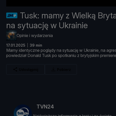
Tusk: mamy z Wielką Bryta
na sytuację w Ukrainie
Opinie i wydarzenia
17.01.2025
39 min
Mamy
identyczne
poglą
dy
na
sytuację
w
Ukrainie,
na
agre
powiedział
Donald
Tusk
po
spotkaniu
z
brytyjskim
premier
Udostępnij
Pobierz
TVN24