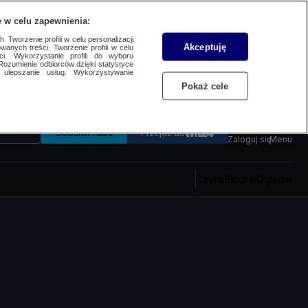
 w celu zapewnienia:
 Tworzenie profili w celu personalizacji
Akceptuję
wanych treści. Tworzenie profili w celu
ci. Wykorzystanie profili do wyboru
Rozumienie odbiorców dzięki statystyce
ulepszanie usług. Wykorzystywanie
Pokaż cele
SUBSKRYBUJ
Przejdź do
Zaloguj się
Menu
Czytaj
Słuchaj
Oglądaj