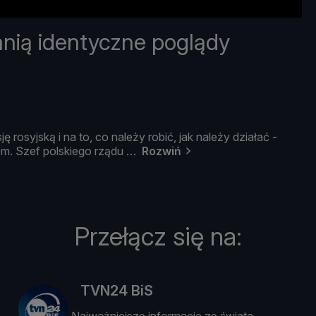
nią identyczne poglądy
sję
rosyjską
i
na
to,
co
należ
y
robić,
jak
należ
y
dział
ać -
em.
Szef
polskiego
rzą
du
Rozwiń
Przełącz się na:
TVN24 BiS