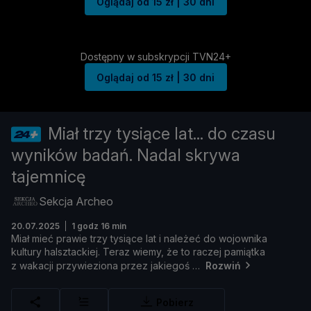
Oglądaj od 15 zł | 30 dni
Dostępny w subskrypcji TVN24+
Oglądaj od 15 zł | 30 dni
Miał trzy tysiące lat... do czasu
wyników badań. Nadal skrywa
tajemnicę
Sekcja Archeo
20.07.2025
1 godz 16 min
Miał
mieć
prawie
trzy
tysią
ce
lat
i
należ
eć
do
wojownika
kultury
halsztackiej.
Teraz
wiemy, ż
e
to
raczej
pamią
tka
z
wakacji
przywieziona
przez
jakiegoś
Rozwiń
Pobierz