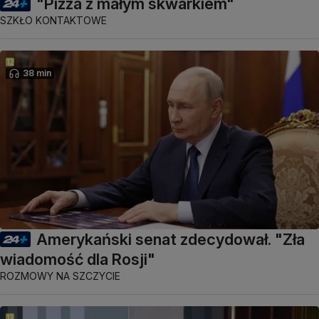
"Pizza z małym skwarkiem"
SZKŁO KONTAKTOWE
38 min
Amerykański senat zdecydował. "Zła
wiadomość dla Rosji"
ROZMOWY NA SZCZYCIE