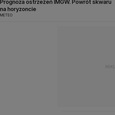
Prognoza ostrzeżeń IMGW. Powrót skwaru
na horyzoncie
METEO