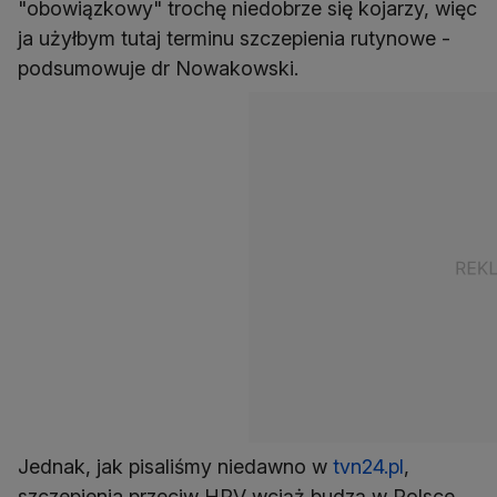
"obowiązkowy" trochę niedobrze się kojarzy, więc
ja użyłbym tutaj terminu szczepienia rutynowe -
podsumowuje dr Nowakowski.
Jednak, jak pisaliśmy niedawno w
tvn24.pl
,
szczepienia przeciw HPV wciąż budzą w Polsce