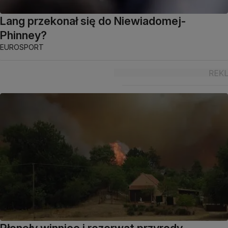
Lang przekonał się do Niewiadomej-
Phinney?
EUROSPORT
Płonęły winnice i rezerwat przyrody.