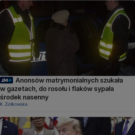
Anonsów matrymonialnych szukała
w gazetach, do rosołu i flaków sypała
środek nasenny
K. Ziółkowska