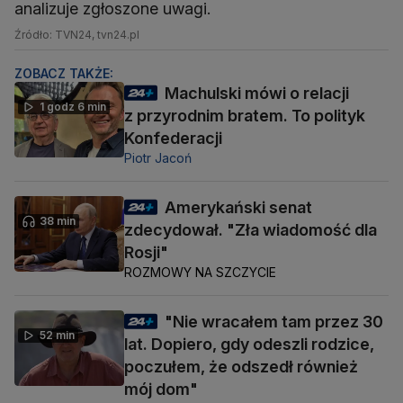
analizuje zgłoszone uwagi.
Źródło: TVN24, tvn24.pl
ZOBACZ TAKŻE:
Machulski mówi o relacji
1 godz 6 min
z przyrodnim bratem. To polityk
Konfederacji
Piotr Jacoń
Amerykański senat
38 min
zdecydował. "Zła wiadomość dla
Rosji"
ROZMOWY NA SZCZYCIE
"Nie wracałem tam przez 30
52 min
lat. Dopiero, gdy odeszli rodzice,
poczułem, że odszedł również
mój dom"