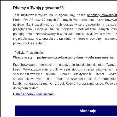
Dbamy o Twoją prywatność
Jeśli użytkownik wyrazi na to zgodę, my, nasze
podmioty stowarzys
Partnerów IAB oraz
30
innych Zaufanych Partnerów może przechowywa
ZDROWIE
użytkownika i uzyskiwać do nich dostęp w celu zapewnienia bardzi
przeglądania. Odbywa się to poprzez przetwarzanie danych os
przeglądania przechowywanych w plikach cookie. Użytkownik może udzie
ZDROWIE
się przetwarzaniu w oparciu o uzasadniony interes w dowolnym momencie
plików cookie i reklam”.
Trzy lata programu HPV, a tylko co piąte
Polityka Prywatności
dziecko zaszczepione
Wraz z naszymi partnerami przetwarzamy dane w celu zapewnienia:
Przechowywanie informacji na urządzeniu lub dostęp do nich. Tworzeni
Zespół autorek
treści. Wykorzystywanie profili w celu doboru spersonalizowanych tr
spersonalizowanych reklam. Pomiar efektywności treści. Wyko
3.06.2026, 13:04
spersonalizowanych reklam. Pomiar efektywności reklam. Rozumienie o
kombinacji danych z różnych źródeł. Rozwój i ulepszanie usług. Wykor
do wyboru reklam.
Posłuchaj artykułu
Czyta lektor AI
Lista partnerów (dostawców)
Akceptuję