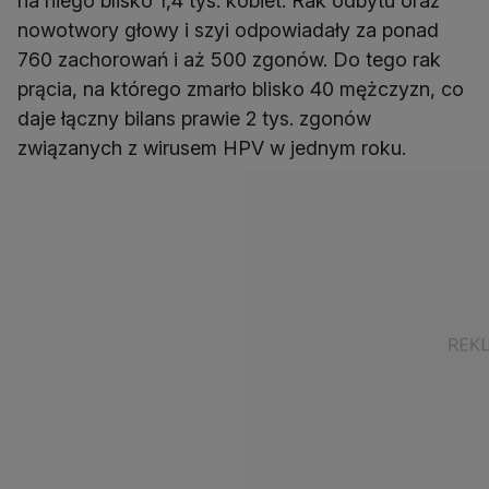
na niego blisko 1,4 tys. kobiet. Rak odbytu oraz
nowotwory głowy i szyi odpowiadały za ponad
760 zachorowań i aż 500 zgonów. Do tego rak
prącia, na którego zmarło blisko 40 mężczyzn, co
daje łączny bilans prawie 2 tys. zgonów
związanych z wirusem HPV w jednym roku.