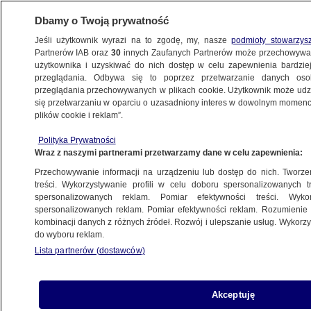
Dbamy o Twoją prywatność
Jeśli użytkownik wyrazi na to zgodę, my, nasze
podmioty stowarzys
Partnerów IAB oraz
30
innych Zaufanych Partnerów może przechowywa
ZDROWIE
użytkownika i uzyskiwać do nich dostęp w celu zapewnienia bardzi
przeglądania. Odbywa się to poprzez przetwarzanie danych os
przeglądania przechowywanych w plikach cookie. Użytkownik może udzie
ZDROWIE
się przetwarzaniu w oparciu o uzasadniony interes w dowolnym momencie
plików cookie i reklam”.
Rezydenci policzyli, ile wydaje się na ich
Polityka Prywatności
pensje. "Wykonujemy raczej więcej pracy,
Wraz z naszymi partnerami przetwarzamy dane w celu zapewnienia:
niż kosztujemy"
Przechowywanie informacji na urządzeniu lub dostęp do nich. Tworzeni
treści. Wykorzystywanie profili w celu doboru spersonalizowanych tr
spersonalizowanych reklam. Pomiar efektywności treści. Wyko
Piotr Wójcik
spersonalizowanych reklam. Pomiar efektywności reklam. Rozumienie o
24.06.2025, 16:30
kombinacji danych z różnych źródeł. Rozwój i ulepszanie usług. Wykor
do wyboru reklam.
Lista partnerów (dostawców)
Posłuchaj artykułu
Czyta lektor AI
Akceptuję