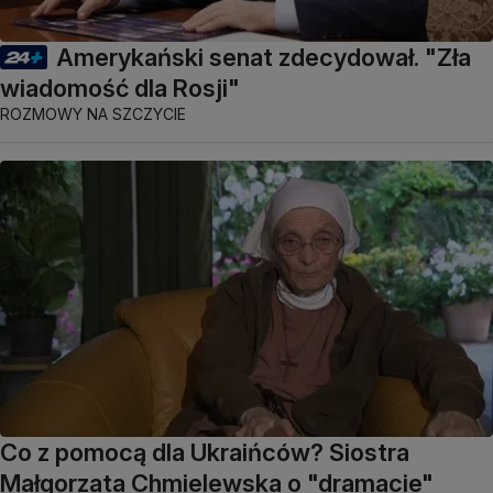
Amerykański senat zdecydował. "Zła
wiadomość dla Rosji"
ROZMOWY NA SZCZYCIE
Co z pomocą dla Ukraińców? Siostra
Małgorzata Chmielewska o "dramacie"