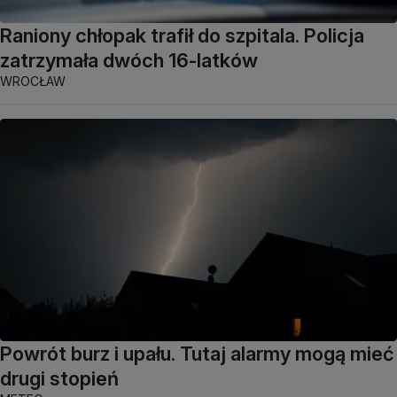
Raniony chłopak trafił do szpitala. Policja
zatrzymała dwóch 16-latków
WROCŁAW
Powrót burz i upału. Tutaj alarmy mogą mieć
drugi stopień