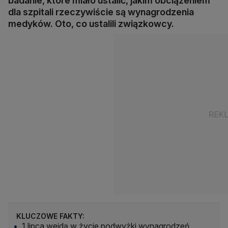
badanie, które miało ustalić, jakim obciążeniem
dla szpitali rzeczywiście są wynagrodzenia
medyków. Oto, co ustalili związkowcy.
KLUCZOWE FAKTY:
1 lipca wejdą w życie podwyżki wynagrodzeń