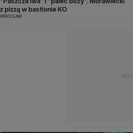
"Paszcza lwa" i "palec boży". Morawiecki
z pizzą w bastionie KO
WROCŁAW