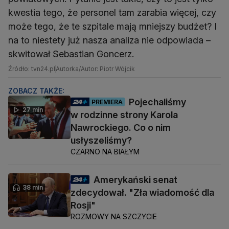
kwestia tego, że personel tam zarabia więcej, czy
może tego, że te szpitale mają mniejszy budżet? I
na to niestety już nasza analiza nie odpowiada –
skwitował Sebastian Goncerz.
Źródło: tvn24.pl
Autorka/Autor: Piotr Wójcik
ZOBACZ TAKŻE:
Pojechaliśmy
PREMIERA
27 min
w rodzinne strony Karola
Nawrockiego. Co o nim
usłyszeliśmy?
CZARNO NA BIAŁYM
Amerykański senat
38 min
zdecydował. "Zła wiadomość dla
Rosji"
ROZMOWY NA SZCZYCIE