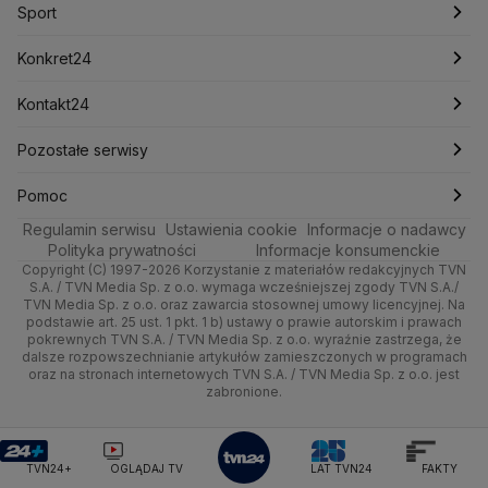
Sport
Newslettery
Ludzie Faktów
Katowice
Notowania
Pogoda godzinowa
Sport
Mariusz Błaszczak
Mariusz Kamiński
Mark Zuckerberg
Mateusz Morawiecki
Zdrowie
Kraków
Pieniądze
Pogoda długoterminowa
Piłka Nożna
Konkret24
Michał Kamiński
Technologia
Poznań
Nieruchomości
Pogoda na jutro
Ministerstwo Aktywów Państwowych
Tenis
Najnowsze
Kontakt24
Ministerstwo Edukacji i Nauki
Kultura i styl
Trójmiasto
Rynki
Pogoda na weekend
Kolarstwo
Polska
Najnowsze
Pozostałe serwisy
Ministerstwo Infrastruktury
Ministerstwo Kultury
Ministerstwo Obrony Narodowej
Ciekawostki
Wrocław
Dla firm
Najnowsze
Skoki Narciarskie
Świat
Gorące Tematy
TVN
Pomoc
Ministerstwo Rolnictwa
Regulamin serwisu
Quizy
Ustawienia cookie
Informacje o nadawcy
Ministerstwo Rozwoju i Technologii
Kielce
Handel
Polska
Sporty zimowe
Polityka
Wyślij zgłoszenie
Dzień Dobry TVN
Centrum pomocy
Polityka prywatności
Informacje konsumenckie
Ministerstwo Sportu i Turystyki
Copyright (C) 1997-2026 Korzystanie z materiałów redakcyjnych TVN
Tematy
Kujawsko-pomorskie
Ze świata
Prognoza
Lekkoatletyka
Zdrowie
Uwaga TVN
Ministerstwo Cyfryzacji
Test zgodności
S.A. / TVN Media Sp. z o.o. wymaga wcześniejszej zgody TVN S.A./
TVN Media Sp. z o.o. oraz zawarcia stosownej umowy licencyjnej. Na
Ministerstwo Edukacji Narodowej
Lublin
podstawie art. 25 ust. 1 pkt. 1 b) ustawy o prawie autorskim i prawach
Tech
Świat
Siatkówka
Tech
HGTV
Oglądaj na TV
Ministerstwo Finansów
pokrewnych TVN S.A. / TVN Media Sp. z o.o. wyraźnie zastrzega, że
dalsze rozpowszechnianie artykułów zamieszczonych w programach
Ministerstwo Klimatu i Środowiska
Lubuskie
Moto
Nauka
F1
Nauka
TVN Turbo
Zrealizuj voucher
oraz na stronach internetowych TVN S.A. / TVN Media Sp. z o.o. jest
Ministerstwo Nauki i Szkolnictwa Wyższego
zabronione.
Olsztyn
Dla seniora
Ciekawostki
Ministerstwo Sprawiedliwości
Rozrywka
TVN Style
Ministerstwo Rodziny, Pracy i Polityki Społecznej
Opole
Turystyka
Podróże
TVN7
Ministerstwo Spraw Zagranicznych
Moskwa
TVN24+
OGLĄDAJ TV
LAT TVN24
FAKTY