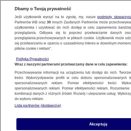
Dbamy o Twoją prywatność
Jeśli użytkownik wyrazi na to zgodę, my, nasze
podmioty stowarzys
Partnerów IAB oraz
30
innych Zaufanych Partnerów może przechowywa
użytkownika i uzyskiwać do nich dostęp w celu zapewnienia bardzi
przeglądania. Odbywa się to poprzez przetwarzanie danych os
przeglądania przechowywanych w plikach cookie. Użytkownik może udzie
MISTRZOSTWA ŚWIATA
się przetwarzaniu w oparciu o uzasadniony interes w dowolnym momencie
plików cookie i reklam”.
W BRAZYLII
Polityka Prywatności
Klose rekordzista. Zdjął klątwę,
Wraz z naszymi partnerami przetwarzamy dane w celu zapewnienia:
przeszedł do historii
Przechowywanie informacji na urządzeniu lub dostęp do nich. Tworzeni
PROGRAMY
treści. Wykorzystywanie profili w celu doboru spersonalizowanych tr
spersonalizowanych reklam. Pomiar efektywności treści. Wyko
spersonalizowanych reklam. Pomiar efektywności reklam. Rozumienie o
Takiego pogromu świat jeszcze
kombinacji danych z różnych źródeł. Rozwój i ulepszanie usług. Wykor
nie widział
do wyboru reklam.
PROGRAMY
Lista partnerów (dostawców)
Brazylijczycy pamiętali. Neymar
Akceptuję
dwunastym Canarinhos