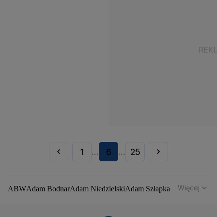
1
6
25
...
...
Więcej
ABW
Adam Bodnar
Adam Niedzielski
Adam Szłapka
Administracja Donalda Trumpa
Agencja Bezpieczeństwa Wewnętrznego
Agrounia