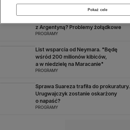
PROGRAMY
Pokaż cele
Holenderski gwiazdor nie zagra
z Argentyną? Problemy żołądkowe
PROGRAMY
List wsparcia od Neymara. "Będę
wśród 200 milionów kibiców,
a w niedzielę na Maracanie"
PROGRAMY
Sprawa Suareza trafiła do prokuratury.
Urugwajczyk zostanie oskarżony
o napaść?
PROGRAMY