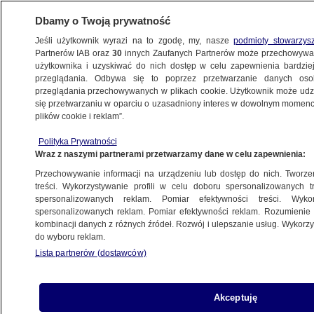
Dbamy o Twoją prywatność
Jeśli użytkownik wyrazi na to zgodę, my, nasze
podmioty stowarzys
Partnerów IAB oraz
30
innych Zaufanych Partnerów może przechowywa
użytkownika i uzyskiwać do nich dostęp w celu zapewnienia bardzi
przeglądania. Odbywa się to poprzez przetwarzanie danych os
przeglądania przechowywanych w plikach cookie. Użytkownik może udzie
ŚWIAT
się przetwarzaniu w oparciu o uzasadniony interes w dowolnym momencie
plików cookie i reklam”.
Historyczne porozumienie USA z talibami
Polityka Prywatności
zostało podpisane
Wraz z naszymi partnerami przetwarzamy dane w celu zapewnienia:
Przechowywanie informacji na urządzeniu lub dostęp do nich. Tworzeni
29.02.2020, 09:30
Aktualizacja:
29.02.2020, 15:29
treści. Wykorzystywanie profili w celu doboru spersonalizowanych tr
spersonalizowanych reklam. Pomiar efektywności treści. Wyko
spersonalizowanych reklam. Pomiar efektywności reklam. Rozumienie o
Udostępnij
kombinacji danych z różnych źródeł. Rozwój i ulepszanie usług. Wykor
do wyboru reklam.
W stolicy Kataru Dausze została podpisana
Lista partnerów (dostawców)
wspólna deklaracja w sprawie pokojowego
uregulowania ciągnącego się od 18 lat konfliktu
wojennego. Podpis złożyli specjalny wysłannik
Akceptuję
USA Zalmay Khalilzad i przedstawiciel talibów