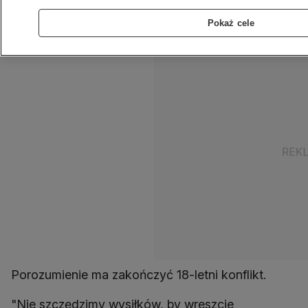
mułła Baradar, jeden z najważniejszych
Pokaż cele
przywódców tego ugrupowania.
Porozumienie ma zakończyć 18-letni konflikt.
"Nie szczędzimy wysiłków, by wreszcie