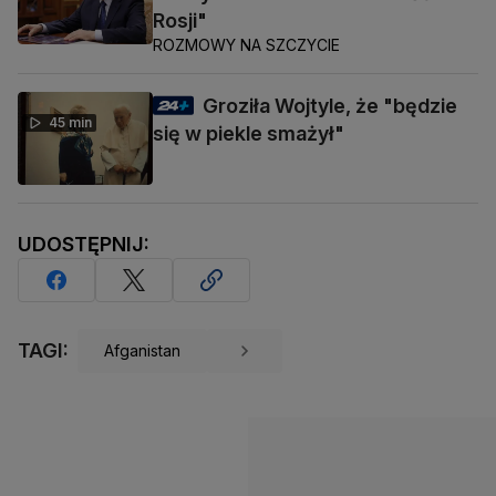
Rosji"
ROZMOWY NA SZCZYCIE
Groziła Wojtyle, że "będzie
45 min
się w piekle smażył"
UDOSTĘPNIJ:
TAGI:
Afganistan