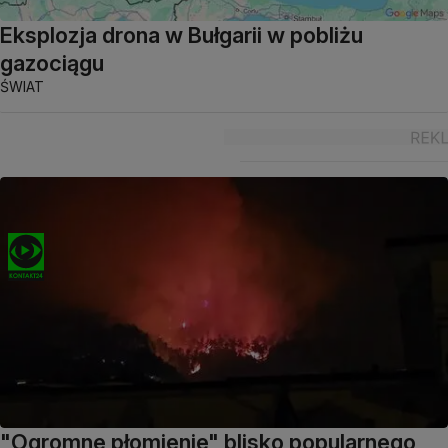
Eksplozja drona w Bułgarii w pobliżu
gazociągu
ŚWIAT
"Ogromne płomienie" blisko popularnego