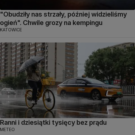
"Obudziły nas strzały, później widzieliśmy
ogień". Chwile grozy na kempingu
KATOWICE
Ranni i dziesiątki tysięcy bez prądu
METEO