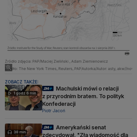
Źródło zdjęcia: PAP/Maciej Zieliński , Adam Ziemienowicz
Źródło: The New York Times, Reuters, PAP
Autorka/Autor: asty, akw//now,
ZOBACZ TAKŻE:
Machulski mówi o relacji
1 godz 6 min
z przyrodnim bratem. To polityk
Konfederacji
Piotr Jacoń
Amerykański senat
38 min
zdecydował. "Zła wiadomość dla