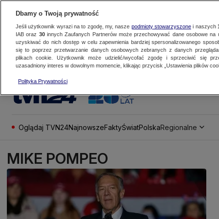
Dbamy o Twoją prywatność
Jeśli użytkownik wyrazi na to zgodę, my, nasze
podmioty stowarzyszone
i naszych
IAB oraz
30
innych Zaufanych Partnerów może przechowywać dane osobowe na ur
uzyskiwać do nich dostęp w celu zapewnienia bardziej spersonalizowanego sposo
się to poprzez przetwarzanie danych osobowych zebranych z danych przegląd
plikach cookie. Użytkownik może udzielić/wycofać zgodę i sprzeciwić się pr
uzasadniony interes w dowolnym momencie, klikając przycisk „Ustawienia plików cook
Polityka Prywatności
Oglądaj TVN24
Najnowsze
Fakty
Świat
Polska
Regionalne
MIKE POMPEO