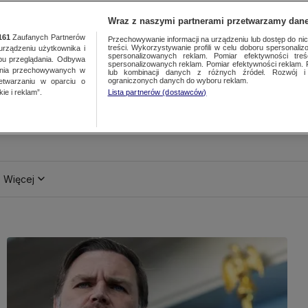
Wraz z naszymi partnerami przetwarzamy dane
161
Zaufanych Partnerów
Przechowywanie informacji na urządzeniu lub dostęp do nich.
treści. Wykorzystywanie profili w celu doboru spersonalizo
ządzeniu użytkownika i
spersonalizowanych reklam. Pomiar efektywności treś
bu przeglądania. Odbywa
spersonalizowanych reklam. Pomiar efektywności reklam. 
ania przechowywanych w
lub kombinacji danych z różnych źródeł. Rozwój i 
ograniczonych danych do wyboru reklam.
zetwarzaniu w oparciu o
ie i reklam”.
Lista partnerów (dostawców)
Więcej