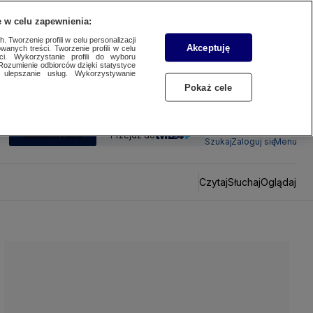
 w celu zapewnienia:
 Tworzenie profili w celu personalizacji
Akceptuję
wanych treści. Tworzenie profili w celu
ci. Wykorzystanie profili do wyboru
Rozumienie odbiorców dzięki statystyce
ulepszanie usług. Wykorzystywanie
Pokaż cele
SUBSKRYBUJ
Przejdź do
Szukaj
Zaloguj się
Menu
Czytaj
Słuchaj
Oglądaj